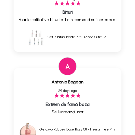
Bituri
Foarte calitative biturile. Le recomand cu incredere!
Set 7 Bituri Pentru Stilizarea Cuticulei
A
Antonia Bogdan
29 days ago
Extrem de faină baza
Se lucrează ușor
Gelaxyo Rubber Base Rosy 08 - Hema Free 7ml