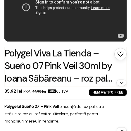
Polygel Viva La Tienda –
Sueño 07 Pink Veil 30ml by
Ioana Săbăreanu – roz pal
cu sclipici multicolor,
35,92 lei
44,90 lei
Cu TVA
-20%
textură flexibilă, pentru
Polygelul
Sueño
07 – Pink Veil
o nuanță de roz pal, cu o
manichiuri luminoase și
strălucire roz cu reflexii multicolore, perfectă pentru
manichiuri mereu în tendințe!
rafinate