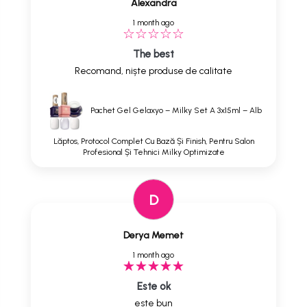
Alexandra
1 month ago
The best
Recomand, niște produse de calitate
Pachet Gel Gelaxyo – Milky Set A 3x15ml – Alb
Lăptos, Protocol Complet Cu Bază Și Finish, Pentru Salon
Profesional Și Tehnici Milky Optimizate
D
Derya Memet
1 month ago
Este ok
este bun