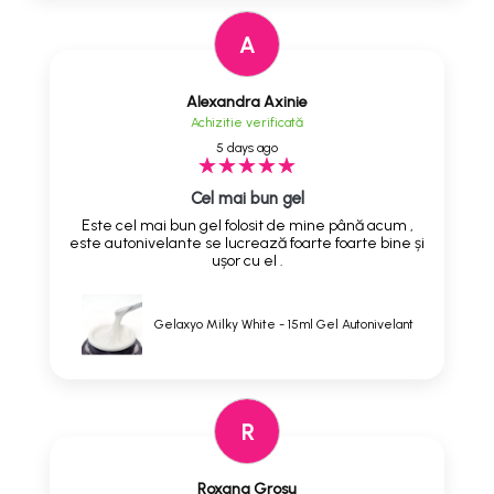
A
Alexandra Axinie
Achizitie verificată
5 days ago
Cel mai bun gel
Este cel mai bun gel folosit de mine până acum ,
este autonivelante se lucrează foarte foarte bine și
ușor cu el .
Gelaxyo Milky White - 15ml Gel Autonivelant
R
Roxana Grosu