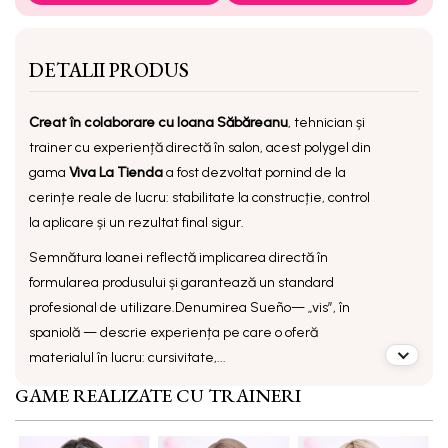
DETALII PRODUS
Creat în colaborare cu Ioana Săbăreanu
, tehnician și
trainer cu experiență directă în salon, acest polygel din
gama
Viva La Tienda
a fost dezvoltat pornind de la
cerințe reale de lucru: stabilitate la construcție, control
la aplicare și un rezultat final sigur.
Semnătura Ioanei reflectă implicarea directă în
formularea produsului și garantează un standard
profesional de utilizare.
Denumirea
Sueño
— „vis”, în
spaniolă — descrie experiența pe care o oferă
materialul în lucru: cursivitate,...
GAME REALIZATE CU TRAINERI