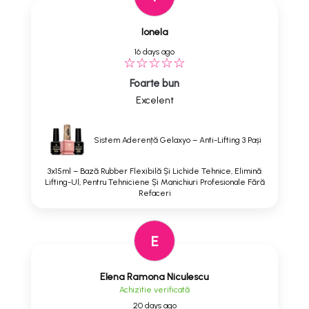
Ionela
16 days ago
Foarte bun
Excelent
Sistem Aderență Gelaxyo – Anti-Lifting 3 Pași
3x15ml – Bază Rubber Flexibilă Și Lichide Tehnice, Elimină
Lifting-Ul, Pentru Tehniciene Și Manichiuri Profesionale Fără
Refaceri
E
Elena Ramona Niculescu
Achizitie verificată
20 days ago