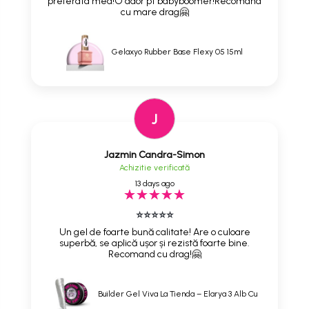
preferata mea!O ador pt babyboomer!Recomand
cu mare drag🤗
Gelaxyo Rubber Base Flexy 05 15ml
J
Jazmin Candra-Simon
Achizitie verificată
13 days ago
⭐⭐⭐⭐⭐
Un gel de foarte bună calitate! Are o culoare
superbă, se aplică ușor și rezistă foarte bine.
Recomand cu drag!🤗
Builder Gel Viva La Tienda – Elarya 3 Alb Cu