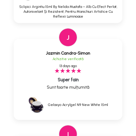
Sclipici Argintiu 15ml By Nelida Mustafa – Alb Cu Efect Perlat,
Autonivelant Și Rezistent, Pentru Manichiuri Artistice Cu
Reflexii Luminoase
J
Jazmin Candra-Simon
Achizitie verificată
13 days ago
Super fain
Sunt foarte mulțumită
Gelaxyo Acrylgel N9 New White 15ml
I