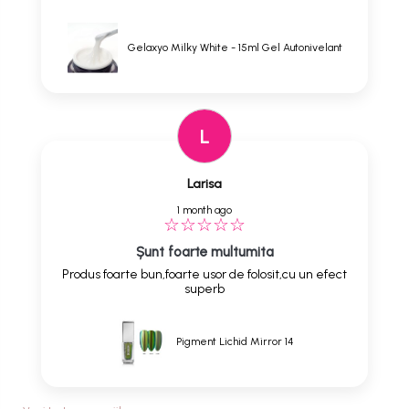
Gelaxyo Milky White - 15ml Gel Autonivelant
L
Larisa
1 month ago
Șunt foarte multumita
Produs foarte bun,foarte usor de folosit,cu un efect
superb
Pigment Lichid Mirror 14