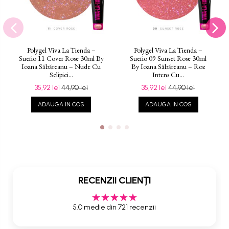
Polygel Viva La Tienda –
Polygel Viva La Tienda –
Sueño 11 Cover Rose 30ml By
Sueño 09 Sunset Rose 30ml
Ioana Săbăreanu – Nude Cu
By Ioana Săbăreanu – Roz
Sclipici...
Intens Cu...
35,92 lei
44,90 lei
35,92 lei
44,90 lei
ADAUGA IN COS
ADAUGA IN COS
RECENZII CLIENȚI
5.0 medie din 721 recenzii