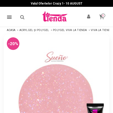
Valul Ofertelor Crazy 1- 10 A
UGUST
0
ACASA
ACRYLGEL ȘI POLYGEL
POLYGEL VIVA LA TIENDA
VIVA LA TIENDA
-20%