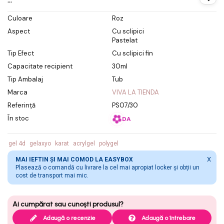
...
Culoare
Roz
Aspect
Cu sclipici
Pastelat
Tip Efect
Cu sclipici fin
Capacitate recipient
30ml
Tip Ambalaj
Tub
Marca
VIVA LA TIENDA
Referință
PS07/30
În stoc
DA
gel 4d
gelaxyo
karat
acrylgel
polygel
X
MAI IEFTIN ȘI MAI COMOD LA EASYBOX
Plasează o comandă cu livrare la cel mai apropiat locker și obții un
cost de transport mai mic.
Adaugă o recenzie
Adaugă o întrebare