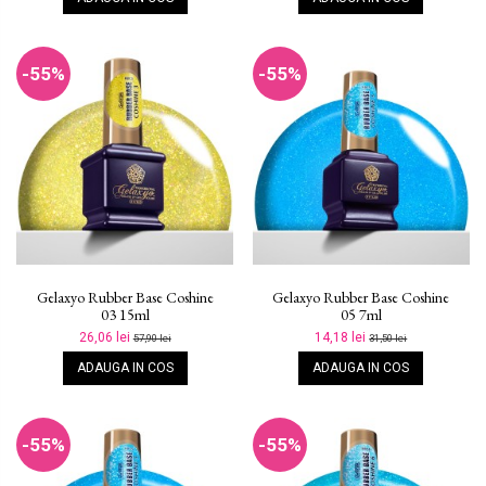
-55%
-55%
Gelaxyo Rubber Base Coshine
Gelaxyo Rubber Base Coshine
03 15ml
05 7ml
26,06 lei
14,18 lei
57,90 lei
31,50 lei
ADAUGA IN COS
ADAUGA IN COS
-55%
-55%