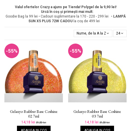
Valul ofertelor Crazy a ajuns pe Tienda! Polygel de la 9,90 lei!
Urcă în coș și primești mai mult:
Goodie Bag la 99 lei • Cadouri suplimentare la 170 - 220 - 299 lei •
LAMPĂ
SUN X5 PLUS 72W
CADOU
la coș de 499 lei
Nume, de la A la Z
24
-55%
-55%
Gelaxyo Rubber Base Coshine
Gelaxyo Rubber Base Coshine
02 7ml
03 7ml
14,18 lei
14,18 lei
31,50 lei
31,50 lei
ADAUGA IN COS
ADAUGA IN COS