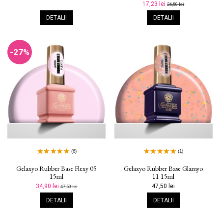
17,23 lei
26,50 lei
DETALII
DETALII
-27%
(6)
(1)
Gelaxyo Rubber Base Flexy 05
Gelaxyo Rubber Base Glamyo
15ml
11 15ml
34,90 lei
47,50 lei
47,50 lei
DETALII
DETALII