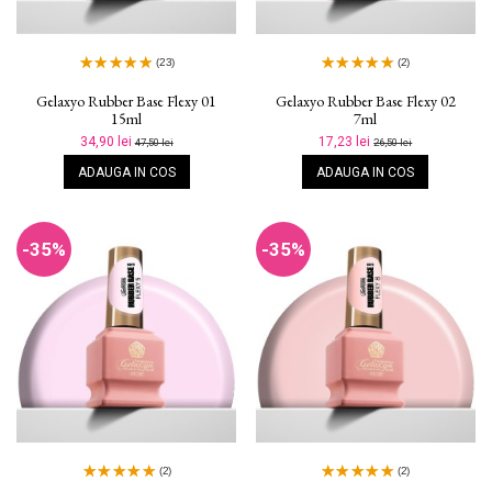
(23)
(2)
Gelaxyo Rubber Base Flexy 01
Gelaxyo Rubber Base Flexy 02
15ml
7ml
34,90 lei
17,23 lei
47,50 lei
26,50 lei
ADAUGA IN COS
ADAUGA IN COS
-35%
-35%
(2)
(2)