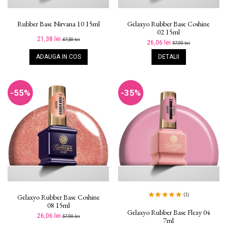
Rubber Base Nirvana 10 15ml
Gelaxyo Rubber Base Coshine
02 15ml
21,38 lei
47,50 lei
26,06 lei
57,90 lei
ADAUGA IN COS
DETALII
-55%
-35%
(1)
Gelaxyo Rubber Base Coshine
08 15ml
Gelaxyo Rubber Base Flexy 04
26,06 lei
57,90 lei
7ml