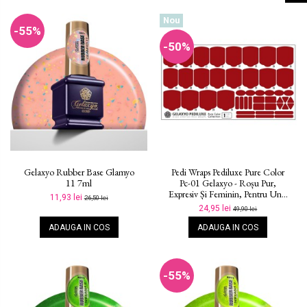
Nou
-55%
-50%
Gelaxyo Rubber Base Glamyo
Pedi Wraps Pediluxe Pure Color
11 7ml
Pc-01 Gelaxyo - Roșu Pur,
Expresiv Și Feminin, Pentru Un...
11,93 lei
26,50 lei
24,95 lei
49,90 lei
ADAUGA IN COS
ADAUGA IN COS
-55%