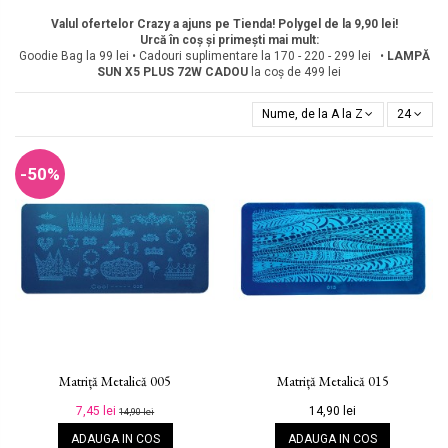
Valul ofertelor Crazy a ajuns pe Tienda! Polygel de la 9,90 lei!
Urcă în coș și primești mai mult:
Goodie Bag la 99 lei • Cadouri suplimentare la 170 - 220 - 299 lei •
LAMPĂ
SUN X5 PLUS 72W
CADOU
la coș de 499 lei
Nume, de la A la Z
24
-50%
Matriță Metalică 005
Matriță Metalică 015
7,45 lei
14,90 lei
14,90 lei
ADAUGA IN COS
ADAUGA IN COS