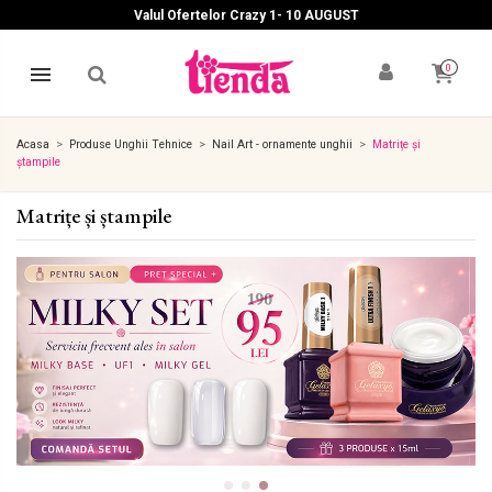
Valul Ofertelor Crazy 1- 10 A
UGUST
0
Acasa
Produse Unghii Tehnice
Nail Art - ornamente unghii
Matrițe și
ștampile
Matrițe și ștampile