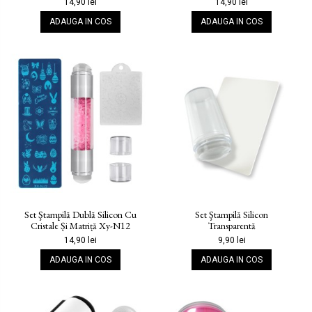
14,90 lei
14,90 lei
ADAUGA IN COS
ADAUGA IN COS
Set Ştampilă Dublă Silicon Cu
Set Ştampilă Silicon
Cristale Și Matriță Xy-N12
Transparentă
14,90 lei
9,90 lei
ADAUGA IN COS
ADAUGA IN COS