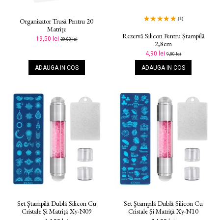
(1)
Organizator Trusă Pentru 20
Matrițe
Rezervă Silicon Pentru Ștampilă
19,50 lei
39,00 lei
2,8cm
4,90 lei
9,80 lei
ADAUGA IN COS
ADAUGA IN COS
Set Ştampilă Dublă Silicon Cu
Set Ştampilă Dublă Silicon Cu
Cristale Și Matriță Xy-N09
Cristale Și Matriță Xy-N10