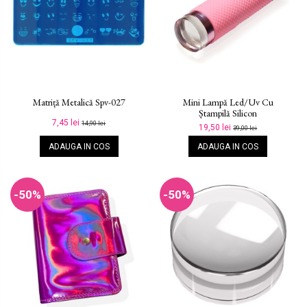
Matriță Metalică Spv-027
Mini Lampă Led/uv Cu
Ștampilă Silicon
7,45 lei
14,90 lei
19,50 lei
39,00 lei
ADAUGA IN COS
ADAUGA IN COS
-50%
-50%