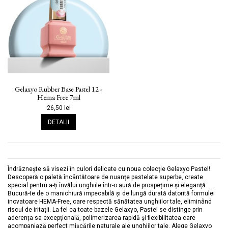
Gelaxyo Rubber Base Pastel 12 -
Hema Free 7ml
26,50 lei
DETALII
Îndrăznește să visezi în culori delicate cu noua colecție Gelaxyo Pastel!
Descoperă o paletă încântătoare de nuanțe pastelate superbe, create
special pentru a-ți învălui unghiile într-o aură de prospețime și eleganță.
Bucură-te de o manichiură impecabilă și de lungă durată datorită formulei
inovatoare HEMA-Free, care respectă sănătatea unghiilor tale, eliminând
riscul de iritații. La fel ca toate bazele Gelaxyo, Pastel se distinge prin
aderența sa excepțională, polimerizarea rapidă și flexibilitatea care
acompaniază perfect mișcările naturale ale unghiilor tale. Alege Gelaxyo