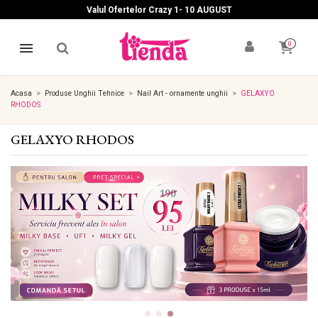
Valul Ofertelor Crazy 1- 10 A
UGUST
0
Acasa
Produse Unghii Tehnice
Nail Art - ornamente unghii
GELAXYO
RHODOS
GELAXYO RHODOS