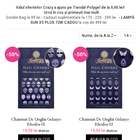
Valul ofertelor Crazy a ajuns pe Tienda! Polygel de la 9,90 lei!
Urcă în coș și primești mai mult:
Goodie Bag la 99 lei • Cadouri suplimentare la 170 - 220 - 299 lei •
LAMPĂ
SUN X5 PLUS 72W
CADOU
la coș de 499 lei
Nume, de la A la Z
14
-50%
-50%
Charmuri De Unghii Gelaxyo
Charmuri De Unghii Gelaxyo
Rhodos 01
Rhodos 02
19,50 lei
19,50 lei
39,00 lei
39,00 lei
ADAUGA IN COS
ADAUGA IN COS