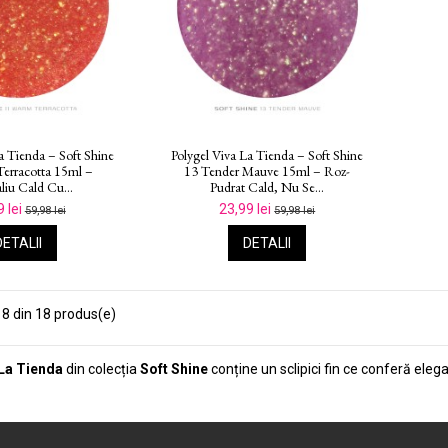
a Tienda – Soft Shine
Polygel Viva La Tienda – Soft Shine
erracotta 15ml –
13 Tender Mauve 15ml – Roz-
liu Cald Cu...
Pudrat Cald, Nu Se...
9 lei
23,99 lei
59,98 lei
59,98 lei
DETALII
DETALII
8 din 18 produs(e)
La Tienda
din colecția
Soft Shine
conține un sclipici fin ce conferă elega