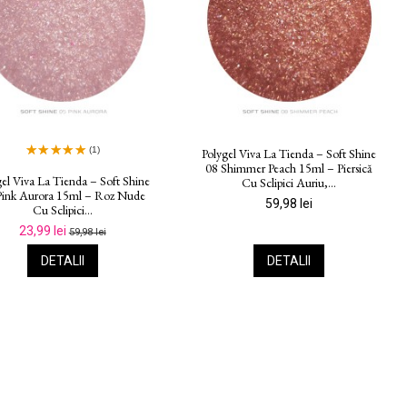
(1)
Polygel Viva La Tienda – Soft Shine
08 Shimmer Peach 15ml – Piersică
gel Viva La Tienda – Soft Shine
Cu Sclipici Auriu,...
Pink Aurora 15ml – Roz Nude
59,98 lei
Cu Sclipici...
23,99 lei
59,98 lei
DETALII
DETALII