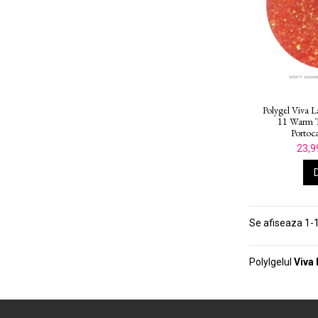
Polygel Viva L
11 Warm T
Portoca
23,9
Se afiseaza 1-1
Polylgelul
Viva 