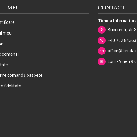
UL MEU
CONTACT
Tienda Internationa
tificare
Bucuresti, str 
ul meu
+40 752 84363
se
office@tienda.
ic comenzi
Luni - Vineri 9:
itate
rire comandă oaspete
e fidelitate