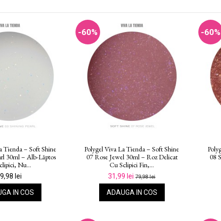
-60%
-60%
a Tienda – Soft Shine
Polygel Viva La Tienda – Soft Shine
Poly
arl 30ml – Alb-Lăptos
07 Rose Jewel 30ml – Roz Delicat
08 S
lipici, Nu...
Cu Sclipici Fin,...
9,98 lei
31,99 lei
79,98 lei
GA IN COS
ADAUGA IN COS