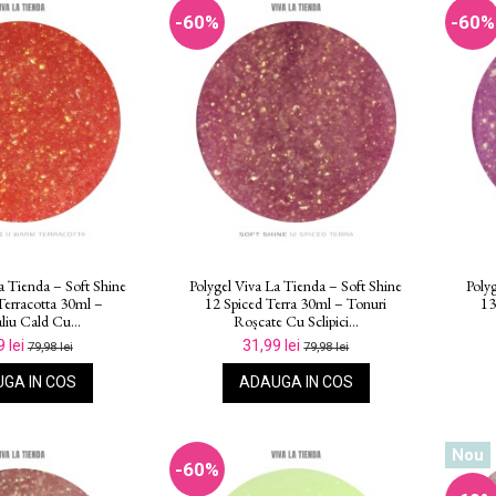
-60%
-60%
a Tienda – Soft Shine
Polygel Viva La Tienda – Soft Shine
Poly
erracotta 30ml –
12 Spiced Terra 30ml – Tonuri
13
liu Cald Cu...
Roșcate Cu Sclipici...
9 lei
31,99 lei
79,98 lei
79,98 lei
GA IN COS
ADAUGA IN COS
Nou
-60%