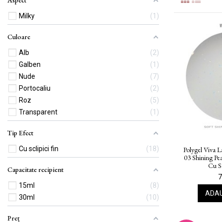
Aspect
Milky
1
Culoare
Alb
2
Galben
1
Nude
7
Portocaliu
2
Roz
5
Transparent
1
Tip Efect
Cu sclipici fin
18
Polygel Viva L
03 Shining Pe
Cu Sc
Capacitate recipient
7
15ml
8
ADAU
30ml
10
Preț