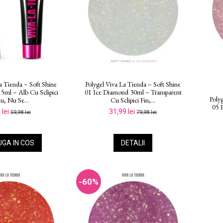
a Tienda – Soft Shine
Polygel Viva La Tienda – Soft Shine
15ml – Alb Cu Sclipici
01 Ice Diamond 30ml – Transparent
Poly
u, Nu Se...
Cu Sclipici Fin,...
05 
 lei
31,99 lei
59,98 lei
79,98 lei
GA IN COS
DETALII
-60%