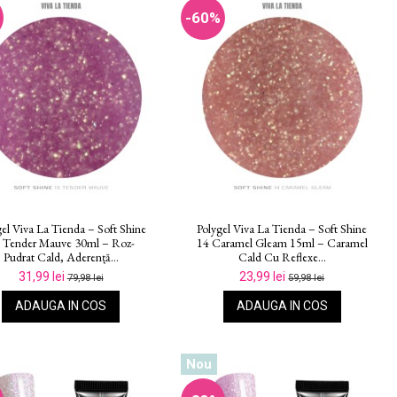
-60%
gel Viva La Tienda – Soft Shine
Polygel Viva La Tienda – Soft Shine
 Tender Mauve 30ml – Roz-
14 Caramel Gleam 15ml – Caramel
Pudrat Cald, Aderență...
Cald Cu Reflexe...
31,99 lei
23,99 lei
79,98 lei
59,98 lei
ADAUGA IN COS
ADAUGA IN COS
Nou