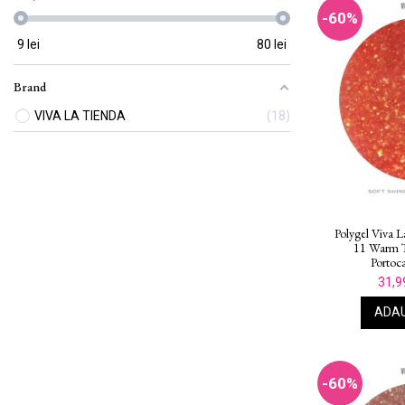
-60%
9
lei
80
lei
Brand
VIVA LA TIENDA
18
Polygel Viva L
11 Warm T
Portoca
31,9
ADAU
-60%