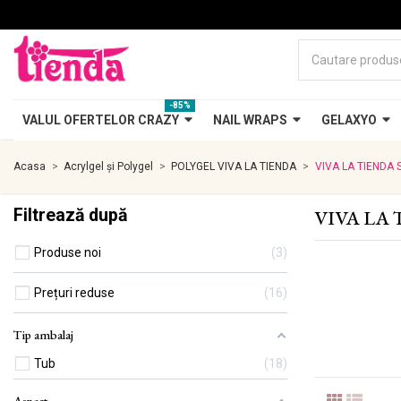
-85%
VALUL OFERTELOR CRAZY
NAIL WRAPS
GELAXYO
Acasa
Acrylgel și Polygel
POLYGEL VIVA LA TIENDA
VIVA LA TIENDA 
Filtrează după
VIVA LA 
Produse noi
3
Prețuri reduse
16
Tip ambalaj
Tub
18