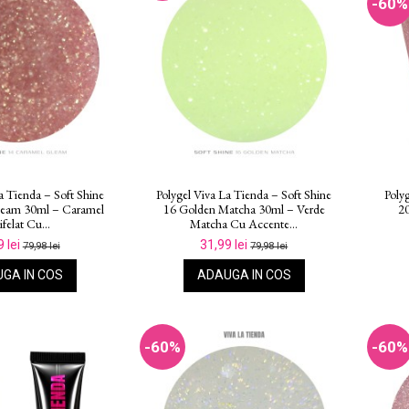
-60%
a Tienda – Soft Shine
Polygel Viva La Tienda – Soft Shine
Poly
leam 30ml – Caramel
16 Golden Matcha 30ml – Verde
2
ifelat Cu...
Matcha Cu Accente...
9 lei
31,99 lei
79,98 lei
79,98 lei
GA IN COS
ADAUGA IN COS
-60%
-60%