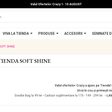
Valul Ofertelor Crazy 1- 10 A
UGUST
VIVA LA TIENDA
PRODUSE
ACCESORII
SEMNATE D
SOFT SHINE
TIENDA SOFT SHINE
Valul ofertelor Crazy a ajuns pe Tienda! P
Urcă în coș și primești m
Goodie Bag la 99 lei • Cadouri suplimentare la 170 - 199 - 299 lei •
LAM