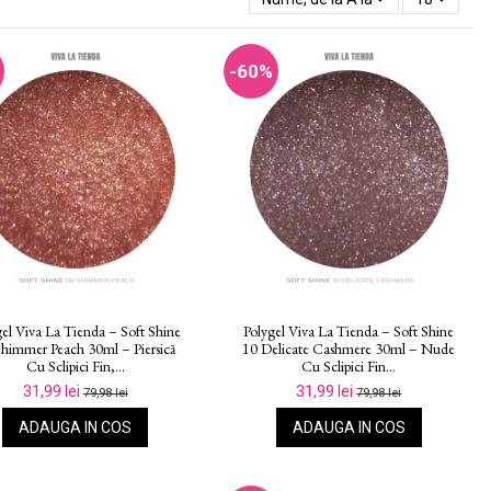
-60%
gel Viva La Tienda – Soft Shine
Polygel Viva La Tienda – Soft Shine
himmer Peach 30ml – Piersică
10 Delicate Cashmere 30ml – Nude
Cu Sclipici Fin,...
Cu Sclipici Fin...
31,99 lei
31,99 lei
79,98 lei
79,98 lei
ADAUGA IN COS
ADAUGA IN COS