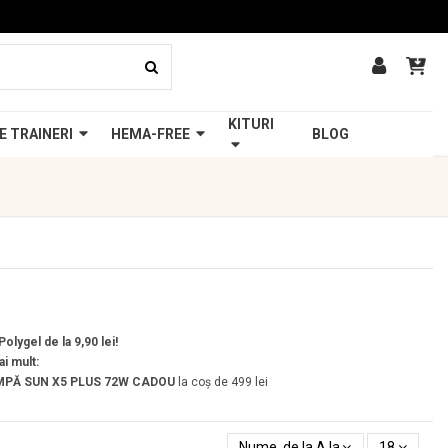
KITURI
E TRAINERI
HEMA-FREE
BLOG
olygel de la 9,90 lei!
ai mult:
PĂ SUN X5 PLUS 72W
CADOU
la coș de 499 lei
Nume, de la A la Z
18