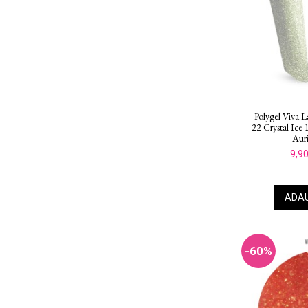
Polygel Viva L
22 Crystal Ice 
Auri
9,90
ADAU
-60%