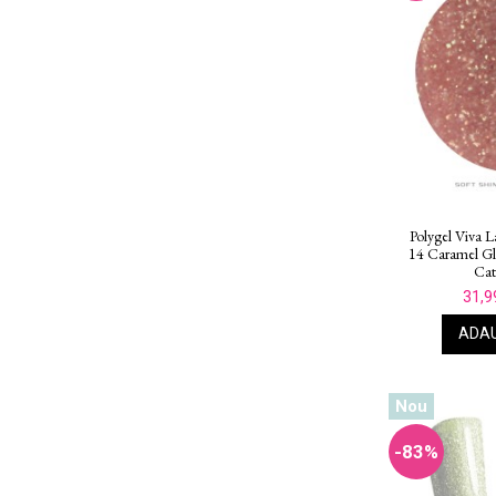
Polygel Viva L
14 Caramel G
Cat
31,9
ADAU
Nou
-83%