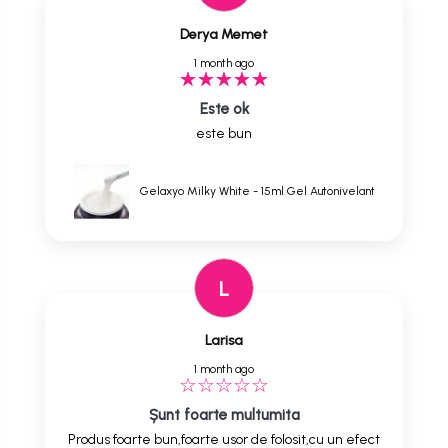
Derya Memet
1 month ago
Este ok
este bun
Gelaxyo Milky White - 15ml Gel Autonivelant
L
Larisa
1 month ago
Șunt foarte multumita
Produs foarte bun,foarte usor de folosit,cu un efect