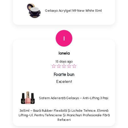
Gelaxyo Acrylgel N9 New White 15ml
I
Ionela
15 days ago
Foarte bun
Excelent
Sistem Aderență Gelaxyo – Anti-Lifting 3 Pași
3x15ml – Bază Rubber Flexibilă Și Lichide Tehnice, Elimină
Lifting-Ul, Pentru Tehniciene Și Manichiuri Profesionale Fără
Refaceri