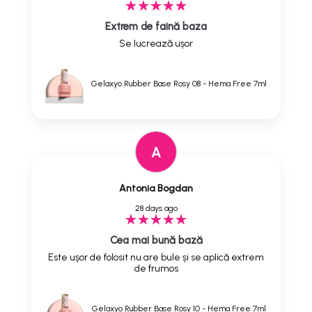
Extrem de faină baza
Se lucrează ușor
Gelaxyo Rubber Base Rosy 08 - Hema Free 7ml
A
Antonia Bogdan
28 days ago
Cea mai bună bază
Este ușor de folosit nu are bule și se aplică extrem
de frumos
Gelaxyo Rubber Base Rosy 10 - Hema Free 7ml