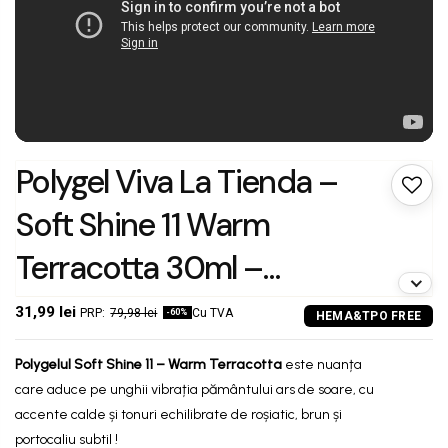
Polygel Viva La Tienda –
Soft Shine 11 Warm
Terracotta 30ml –
portocaliu cald cu sclipici
31,99 lei
79,98 lei
Cu TVA
-60%
fin, nu se lipește de
Polygelul
Soft Shine 11 –
Warm Terracotta
este nuanța
pensulă, se pilește ușor,
care aduce pe unghii vibrația pământului ars de soare, cu
accente calde și tonuri echilibrate de roșiatic, brun și
pentru construcție și
portocaliu subtil !