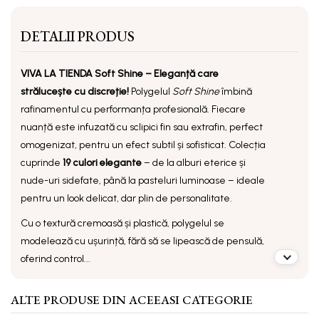
DETALII PRODUS
VIVA LA TIENDA Soft Shine – Eleganță care
strălucește cu discreție!
Polygelul
Soft Shine
îmbină
rafinamentul cu performanța profesională. Fiecare
nuanță este infuzată cu sclipici fin sau extrafin, perfect
omogenizat, pentru un efect subtil și sofisticat. Colecția
cuprinde
19 culori elegante
– de la alburi eterice și
nude-uri sidefate, până la pasteluri luminoase – ideale
pentru un look delicat, dar plin de personalitate.
Cu o
textură cremoasă și plastică
, polygelul se
modelează cu ușurință, fără să se lipească de pensulă,
oferind control...
ALTE PRODUSE DIN ACEEASI CATEGORIE