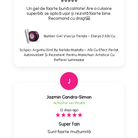
⭐⭐⭐⭐⭐
Un gel de foarte bună calitate! Are o culoare
superbă, se aplică ușor și rezistă foarte bine.
Recomand cu drag!🤗
Builder Gel Viva La Tienda – Elarya 3 Alb Cu
Sclipici Argintiu 15ml By Nelida Mustafa – Alb Cu Efect Perlat,
Autonivelant Și Rezistent, Pentru Manichiuri Artistice Cu
Reflexii Luminoase
J
Jazmin Candra-Simon
Achizitie verificată
12 days ago
Super fain
Sunt foarte mulțumită