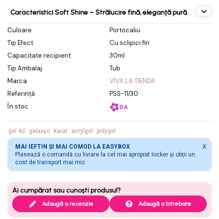
modelare cu finisaj cald și
•
Caracteristici Soft Shine – Strălucire fină, eleganță pură
...
Culoare
Portocaliu
rezistență
Tip Efect
Cu sclipici fin
Capacitate recipient
30ml
Tip Ambalaj
Tub
Marca
VIVA LA TIENDA
Referință
PSS-11/30
În stoc
DA
gel 4d
gelaxyo
karat
acrylgel
polygel
X
MAI IEFTIN ȘI MAI COMOD LA EASYBOX
Plasează o comandă cu livrare la cel mai apropiat locker și obții un
cost de transport mai mic.
Adaugă o recenzie
Adaugă o întrebare