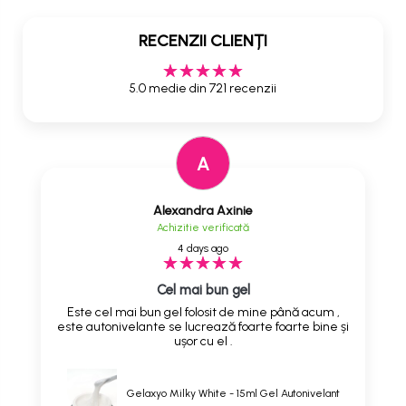
RECENZII CLIENȚI
5.0 medie din 721 recenzii
A
Alexandra Axinie
Achizitie verificată
4 days ago
Cel mai bun gel
Este cel mai bun gel folosit de mine până acum ,
este autonivelante se lucrează foarte foarte bine și
ușor cu el .
Gelaxyo Milky White - 15ml Gel Autonivelant