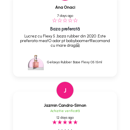
Ana Onaci
7 days ago
Baza preferată
Lucrez cu Flexy 5 ,baza rubber din 2020 .Este
preferata mea!O ador pt babyboomer!Recomand
cu mare drag🤗
Gelaxyo Rubber Base Flexy 05 15ml
J
Jazmin Candra-Simon
Achizitie verificată
12 days ago