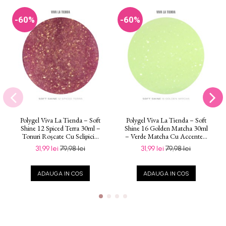
-60%
-60%
Polygel Viva La Tienda – Soft
Polygel Viva La Tienda – Soft
Shine 12 Spiced Terra 30ml –
Shine 16 Golden Matcha 30ml
Tonuri Roșcate Cu Sclipici...
– Verde Matcha Cu Accente...
31,99 lei
79,98 lei
31,99 lei
79,98 lei
ADAUGA IN COS
ADAUGA IN COS