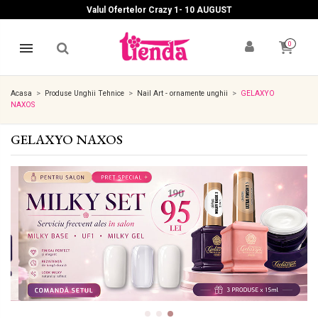
Valul Ofertelor Crazy 1- 10 A
UGUST
0
Acasa
Produse Unghii Tehnice
Nail Art - ornamente unghii
GELAXYO
NAXOS
GELAXYO NAXOS