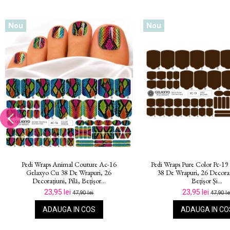
Nou
Nou
Pedi Wraps Pure Color Pc-15 Gelaxyo Cu
Pedi Wraps Pure Color Pc-1
38 De Wrapuri, 26 Decorațiuni, Pilă,
38 De Wrapuri, 26 Decorați
Bețișor Și...
Bețișor Și...
23,95 lei
23,95 lei
47,90 lei
47,90 le
ADAUGA IN COS
ADAUGA IN CO