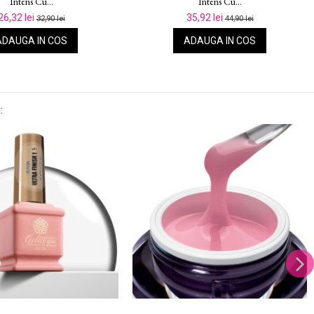
Cu...
Roz Intens Cu...
35,92 lei
26,32 lei
44,90 lei
32,90 lei
ADAUGA IN COS
ADAUGA IN COS
: