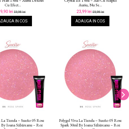
kes - 15ml – Roz Sofisticat,
15 Electric Pink 15ml – Roz Fermecător
Rezistență...
Vibrant, Nu...
59,98 lei
59,98 lei
DETALII
DETALII
a La Tienda – Sueño 07 Pink
Polygel Viva La Tienda – Sueño 08
y Ioana Săbăreanu – Roz Pal
Coral Kiss 15ml By Ioana Săbăreanu –