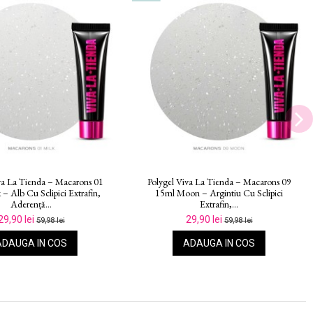
va La Tienda – Macarons 06
Polygel Viva La Tienda – Macarons 02
oon – Albastru Pastel Cu
15ml Vanilla – Galben Cu Sclipici
Sclipici...
Extrafin,...
29,90 lei
29,90 lei
59,98 lei
59,98 lei
ADAUGA IN COS
ADAUGA IN COS