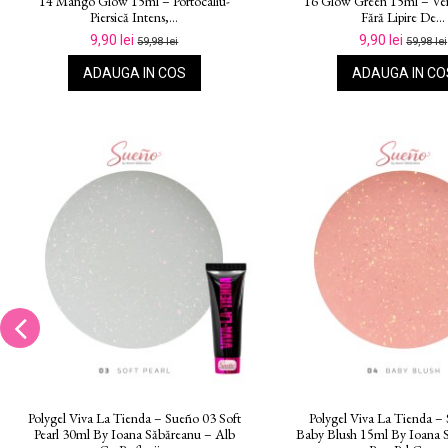
17 Blue Lagoon 15ml – Albastru
Champagne Pearl 15ml – Au
Electrizant, Se...
Cu Efect...
9,90 lei
9,90 lei
59,98 lei
59,98 lei
ADAUGA IN COS
ADAUGA IN CO
Polygel Viva La Tienda – Sueño 06 Pink
Polygel Viva La Tienda – S
Shimmer 15ml By Ioana Săbăreanu –
Shimmer 30ml By Ioana S