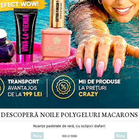
DESCOPERĂ NOILE POLYGELURI MACARONS
Nuanțe pastelate de vară, cu sclipici diafan!
Nou
Nou