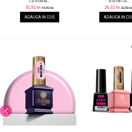
Alb Cu...
Alb Cu...
26,32 lei
35,92 lei
32,90 lei
44,90 le
ADAUGA IN COS
ADAUGA IN CO