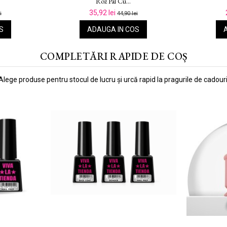
Cu...
26,32 lei
i
32,90 lei
S
ADAUGA IN COS
COMPLETĂRI RAPIDE DE COȘ
Alege produse pentru stocul de lucru și urcă rapid la pragurile de cadouri