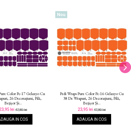
Nou
Pure Color Pc-12 Gelaxyo Cu
Pedi Wraps Pure Color Pc-11 Gelaxyo Cu
puri, 26 Decorațiuni, Pilă,
38 De Wrapuri, 26 Decorațiuni, Pilă,
Bețișor Și...
Bețișor Și...
23,95 lei
23,95 lei
47,90 lei
47,90 lei
ADAUGA IN COS
ADAUGA IN COS