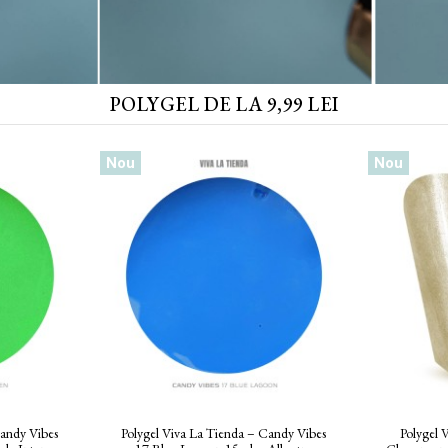
POLYGEL DE LA 9,99 LEI
Nou
Pearly 10
Polygel Viva La Tienda – Soft Shine 22
Polygel V