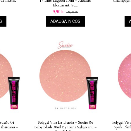
riu Deschis
Crystal Ice 15ml – Alb Cu Sclipici
Blush Fla
Auriu, Nu Se...
23,99 lei
59,98 lei
S
ADAUGA IN COS
ueño 06 Pink
Polygel Viva La Tienda – Sueño 07 Pink
Polygel Viv
ăbăreanu –
Veil 15ml By Ioana Săbăreanu – Roz Pal
Veil 30ml B