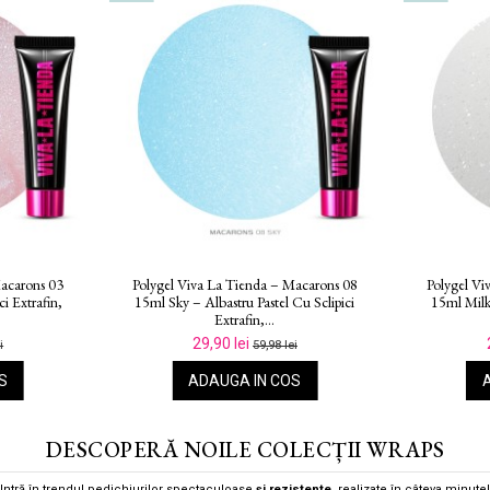
Macarons 04
Polygel Viva La Tienda – Macarons 05
Polygel Vi
elicat Cu
15ml Orchid – Violet Cu Sclipici
15ml Lag
Extrafin,...
29,90 lei
i
59,98 lei
S
ADAUGA IN COS
DESCOPERĂ NOILE COLECȚII WRAPS
Intră în trendul pedichiurilor spectaculoase
și rezistente
, realizate în câteva minute!