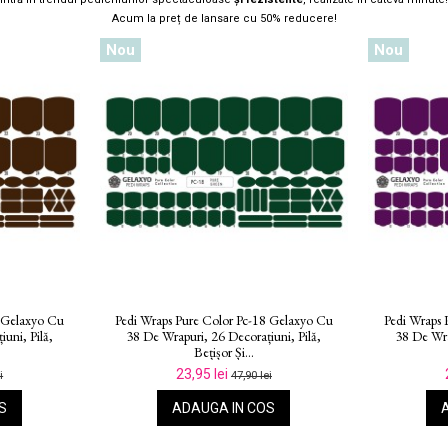
Acum la preț de lansare cu 50% reducere!
Nou
Nou
4 Gelaxyo Cu
Pedi Wraps Pure Color Pc-13 Gelaxyo Cu
Pedi Wraps 
uni, Pilă,
38 De Wrapuri, 26 Decorațiuni, Pilă,
38 De Wra
Bețișor Și...
23,95 lei
i
47,90 lei
S
ADAUGA IN COS