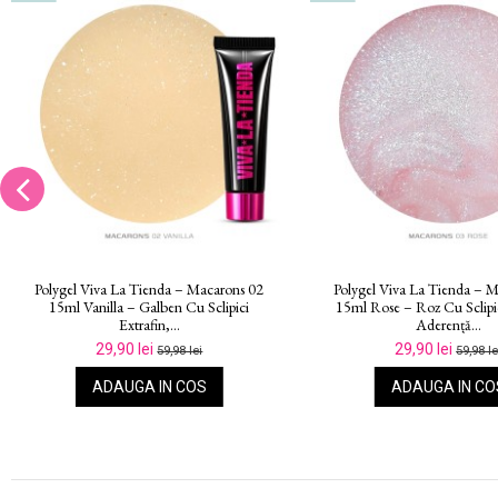
Polygel Viva La Tienda – Macarons 07
Polygel Viva La Tienda – 
15ml Island – Turcoaz Cu Sclipici
15ml Peach – Portocaliu D
Extrafin,...
Sclipici...
29,90 lei
29,90 lei
59,98 lei
59,98 le
ADAUGA IN COS
ADAUGA IN CO