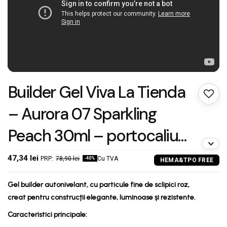
Builder Gel Viva La Tienda
– Aurora 07 Sparkling
Peach 30ml – portocaliu
cu sclipici roz,
47,34 lei
78,90 lei
Cu TVA
-40%
autonivelant, rezistență
Gel builder autonivelant, cu particule fine de sclipici roz,
ridicată, pentru
creat pentru construcții elegante, luminoase și rezistente.
Caracteristici principale:
construcție și extensii cu