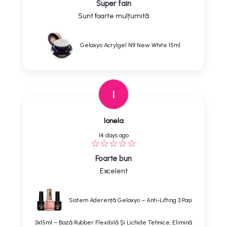
Super fain
Sunt foarte mulțumită
Gelaxyo Acrylgel N9 New White 15ml
I
Ionela
14 days ago
Foarte bun
Excelent
Sistem Aderență Gelaxyo – Anti-Lifting 3 Pași
3x15ml – Bază Rubber Flexibilă Și Lichide Tehnice, Elimină