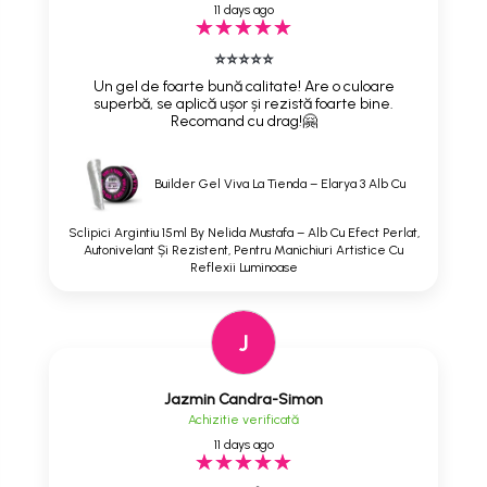
11 days ago
⭐⭐⭐⭐⭐
Un gel de foarte bună calitate! Are o culoare
superbă, se aplică ușor și rezistă foarte bine.
Recomand cu drag!🤗
Builder Gel Viva La Tienda – Elarya 3 Alb Cu
Sclipici Argintiu 15ml By Nelida Mustafa – Alb Cu Efect Perlat,
Autonivelant Și Rezistent, Pentru Manichiuri Artistice Cu
Reflexii Luminoase
J
Jazmin Candra-Simon
Achizitie verificată
11 days ago