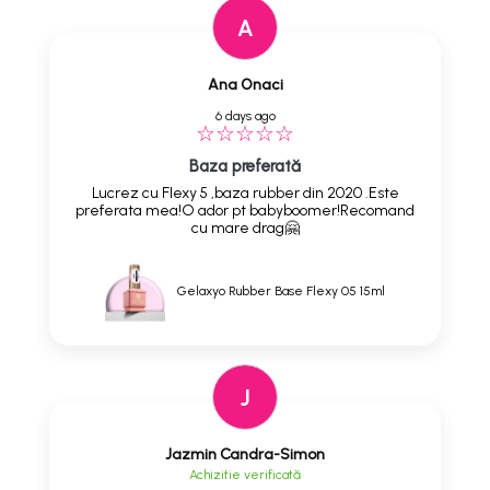
A
Ana Onaci
6 days ago
Baza preferată
Lucrez cu Flexy 5 ,baza rubber din 2020 .Este
preferata mea!O ador pt babyboomer!Recomand
cu mare drag🤗
Gelaxyo Rubber Base Flexy 05 15ml
J
Jazmin Candra-Simon
Achizitie verificată