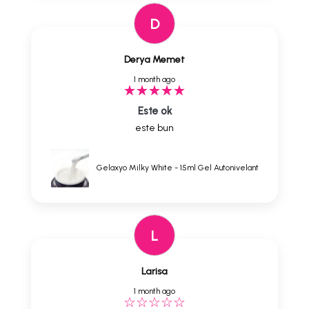
D
Derya Memet
1 month ago
Este ok
este bun
Gelaxyo Milky White - 15ml Gel Autonivelant
L
Larisa
1 month ago