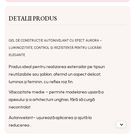
DETALII PRODUS
GEL DE CONSTRUCȚIE AUTONIVELANT CU EFECT AURORA –
LUMINOZITATE, CONTROL ȘI REZISTENȚĂ PENTRU LUCRĂRI
ELEGANTE
Produs ideal pentru realizarea extensiilor pe tipsuri
reutilizabile sau șablon, oferind un aspect delicat,
luminos și feminin, cu reflex roz fin.
Vâscozitate medie
– permite modelarea ușoară a
apexului și a arhitecturii unghiei, fără să curgă
necontrolat.
Autonivelant
– ușurează aplicarea și ajută la
reducerea...