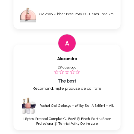
Gelaxyo Rubber Base Rosy 10 - Hema Free 7ml
A
Alexandra
29 days ago
The best
Recomand, niște produse de calitate
Pachet Gel Gelaxyo – Milky Set A 3x15ml – Alb
Lăptos, Protocol Complet Cu Bază Și Finish, Pentru Salon
Profesional Și Tehnici Milky Optimizate