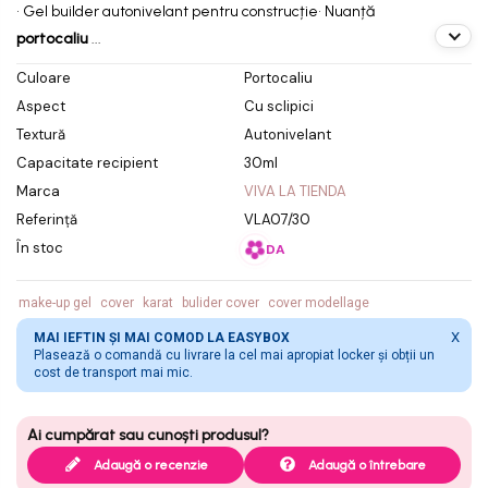
• Gel builder autonivelant pentru construcție
• Nuanță
aspect luminos
portocaliu
...
Culoare
Portocaliu
Aspect
Cu sclipici
Textură
Autonivelant
Capacitate recipient
30ml
Marca
VIVA LA TIENDA
Referință
VLA07/30
În stoc
DA
make-up gel
cover
karat
bulider cover
cover modellage
X
MAI IEFTIN ȘI MAI COMOD LA EASYBOX
Plasează o comandă cu livrare la cel mai apropiat locker și obții un
cost de transport mai mic.
Adaugă o recenzie
Adaugă o întrebare