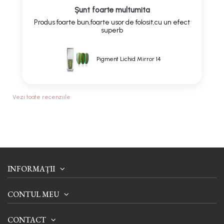
Șunt foarte multumita
Produs foarte bun,foarte usor de folosit,cu un efect
superb
Pigment Lichid Mirror 14
Vezi toate recenziile
INFORMAȚII
CONTUL MEU
CONTACT