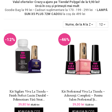
Valul ofertelor Crazy a ajuns pe Tienda! Polygel de la 9,90 lei!
Urcă în coș și primești mai mult:
Goodie Bag la 99 lei • Cadouri suplimentare la 170 - 199 - 299 lei •
LAMPĂ
SUN X5 PLUS 72W
CADOU
la coș de 499 lei
Nume, de la A la Z
12
-12%
-46%
Kit Sigilare Viva La Tienda –
Kit Profesional Viva La Tienda –
Finish Perfect Luciu Durabil –
Aderență Completă – Pentru
Polimerizare Fără Strat...
Salon Profesional Și...
39,80 lei
39,00 lei
45,40 lei
72,30 lei
ADAUGA IN COS
ADAUGA IN COS