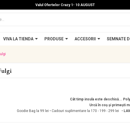
Valul Ofertelor Crazy 1- 10 A
UGUST
VIVA LA TIENDA
PRODUSE
ACCESORII
SEMNATE D
ulgi
Fulgi
Cât timp insula este deschisă... Polyg
Urcă în coș și primești m
Goodie Bag la 99 lei • Cadouri suplimentare la 170 - 199 - 299 lei •
LAM