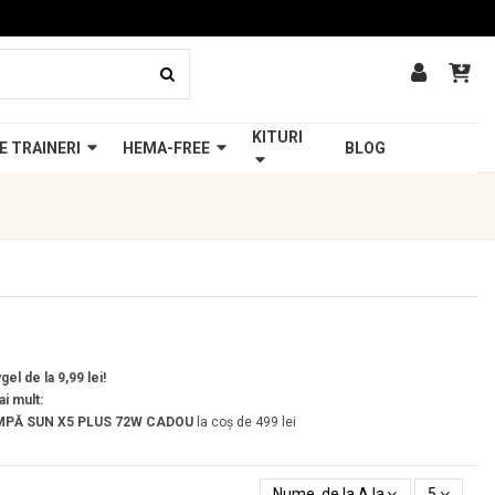
KITURI
E TRAINERI
HEMA-FREE
BLOG
el de la 9,99 lei!
ai mult:
PĂ SUN X5 PLUS 72W
CADOU
la coș de 499 lei
Nume, de la A la Z
5