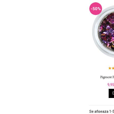
-50%
Pigment F
9,95
Se afiseaza 1-5