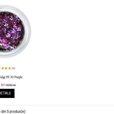
(1)
ulgi Pf-30 Purple
 lei
19,90 lei
DETALII
 din 5 produs(e)