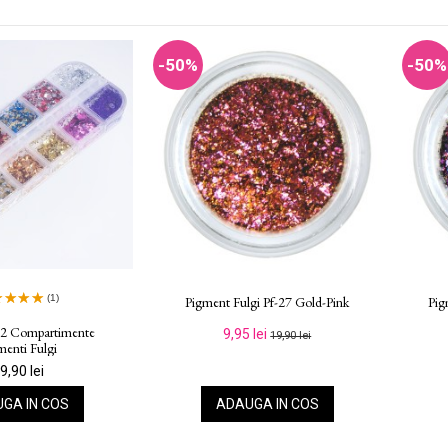
-50%
-50%
(1)
Pigment Fulgi Pf-27 Gold-Pink
Pig
12 Compartimente
9,95 lei
19,90 lei
menti Fulgi
9,90 lei
GA IN COS
ADAUGA IN COS