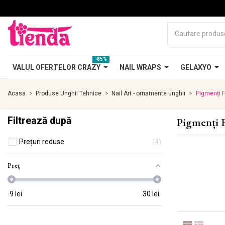
-85%
VALUL OFERTELOR CRAZY
NAIL WRAPS
GELAXYO
Acasa
Produse Unghii Tehnice
Nail Art - ornamente unghii
Pigmenți F
Filtrează după
Pigmenți 
Prețuri reduse
4
Preț
9
lei
30
lei