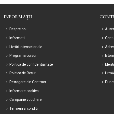
INFORMAȚII
CONT
Despre noi
Auten
Informatii
Cont
Livrări internaționale
Adre
Programa cursuri
Istor
Politica de confidentialitate
Ident
Politica de Retur
Urmă
Retragere din Contract
Punct
Informare cookies
Campanie vouchere
Termeni si conditii