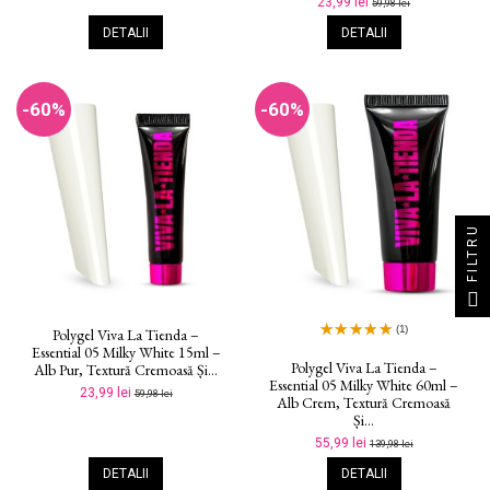
23,99 lei
59,98 lei
DETALII
DETALII
-60%
-60%
FILTRU
(1)
Polygel Viva La Tienda –
Essential 05 Milky White 15ml –
Polygel Viva La Tienda –
Alb Pur, Textură Cremoasă Și...
Essential 05 Milky White 60ml –
23,99 lei
59,98 lei
Alb Crem, Textură Cremoasă
Și...
55,99 lei
139,98 lei
DETALII
DETALII