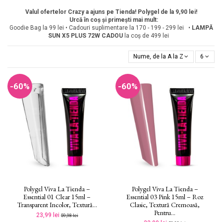
Valul ofertelor Crazy a ajuns pe Tienda! Polygel de la 9,90 lei!
Urcă în coș și primești mai mult:
Goodie Bag la 99 lei • Cadouri suplimentare la 170 - 199 - 299 lei •
LAMPĂ
SUN X5 PLUS 72W
CADOU
la coș de 499 lei
Nume, de la A la Z
6
-60%
-60%
Polygel Viva La Tienda –
Polygel Viva La Tienda –
Essential 01 Clear 15ml –
Essential 03 Pink 15ml – Roz
Transparent Incolor, Textură...
Clasic, Textură Cremoasă,
Pentru...
23,99 lei
59,98 lei