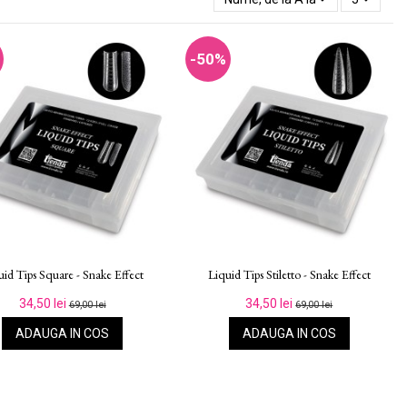
-50%
uid Tips Square - Snake Effect
Liquid Tips Stiletto - Snake Effect
34,50 lei
34,50 lei
69,00 lei
69,00 lei
ADAUGA IN COS
ADAUGA IN COS