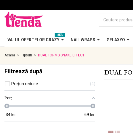
-85%
VALUL OFERTELOR CRAZY
NAIL WRAPS
GELAXYO
Acasa
Tipsuri
DUAL FORMS SNAKE EFFECT
Filtrează după
DUAL FO
Prețuri reduse
4
Preț
34
lei
69
lei