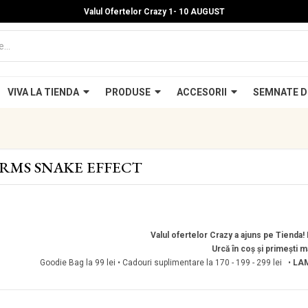
Valul Ofertelor Crazy 1- 10 A
UGUST
VIVA LA TIENDA
PRODUSE
ACCESORII
SEMNATE D
RMS SNAKE EFFECT
Valul ofertelor Crazy a ajuns pe Tienda! P
Urcă în coș și primești m
Goodie Bag la 99 lei • Cadouri suplimentare la 170 - 199 - 299 lei •
LAM