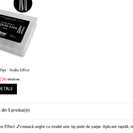
Pipe - Snake Effect
0 lei
69,00 lei
DETALII
 din 5 produs(e)
Effect 💅creează unghii cu model unic tip piele de șarpe. Aplicare rapidă, reut