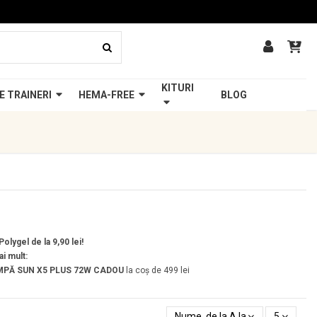
KITURI
E TRAINERI
HEMA-FREE
BLOG
olygel de la 9,90 lei!
ai mult:
PĂ SUN X5 PLUS 72W
CADOU
la coș de 499 lei
Nume, de la A la Z
5