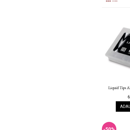
Liquid Tips A
6
ADAU
-50%