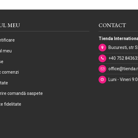
UL MEU
CONTACT
Tienda Internationa
tificare
Bucuresti, str 
ul meu
+40 752 84363
se
office@tienda.
ic comenzi
Luni - Vineri 9:
itate
rire comandă oaspete
e fidelitate