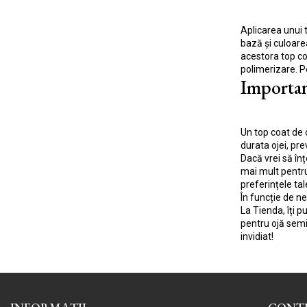
Aplicarea unui 
bază și culoarea
acestora top co
polimerizare. Pe
Importan
Un top coat de c
durata ojei, pre
Dacă vrei să înț
mai mult pentru 
preferințele tale
În funcție de n
La Tienda, îți 
pentru ojă semi
invidiat!