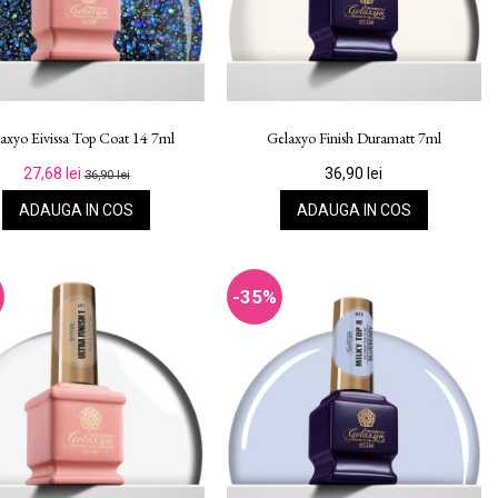
axyo Eivissa Top Coat 14 7ml
Gelaxyo Finish Duramatt 7ml
27,68 lei
36,90 lei
36,90 lei
ADAUGA IN COS
ADAUGA IN COS
-35%