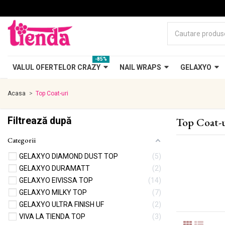
-85%
VALUL OFERTELOR CRAZY
NAIL WRAPS
GELAXYO
Acasa
Top Coat-uri
Filtrează după
Top Coat-u
Categorii
GELAXYO DIAMOND DUST TOP
5
GELAXYO DURAMATT
2
GELAXYO EIVISSA TOP
14
GELAXYO MILKY TOP
7
GELAXYO ULTRA FINISH UF
2
VIVA LA TIENDA TOP
3