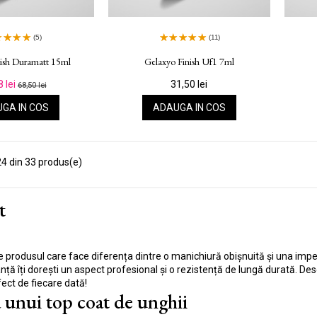
(5)
(11)
nish Duramatt 15ml
Gelaxyo Finish Uf1 7ml
8 lei
31,50 lei
68,50 lei
GA IN COS
ADAUGA IN COS
4 din 33 produs(e)
t
e produsul care face diferența dintre o manichiură obișnuită și una impe
ranță îți dorești un aspect profesional și o rezistență de lungă durată. 
fect de fiecare dată!
a unui top coat de unghii