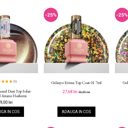
-25%
-25%
(1)
Gelaxyo Eivissa Top Coat 01 7ml
Gel
ond Dust Top Solar-
27,68 lei
36,90 lei
ml Ariana Hashemi
9,00 lei
GA IN COS
ADAUGA IN COS