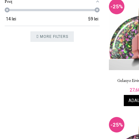
Preț
-25%
14
lei
59
lei
MORE FILTERS
Gelaxyo Eivi
27,6
ADAU
-25%