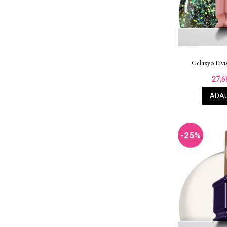
Gelaxyo Eivi
27,6
ADAU
-25%