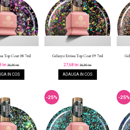
ssa Top Coat 08 7ml
Gelaxyo Eivissa Top Coat 09 7ml
Gel
8 lei
27,68 lei
36,90 lei
36,90 lei
GA IN COS
ADAUGA IN COS
-25%
-25%