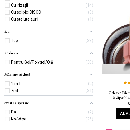
Cu irizații
14
Cu sclipici DISCO
5
Cu stelute aurii
1
Rol
Top
33
Utilizare
Pentru Gel/Polygel/Ojă
30
Mărime sticluță
15ml
2
7ml
31
Gelaxyo Diam
Eclipse 7
Strat Dispersie
5
Da
2
ADAU
No-Wipe
25