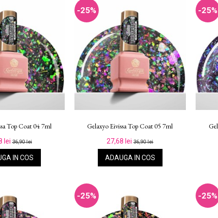
-25%
-25%
ssa Top Coat 04 7ml
Gelaxyo Eivissa Top Coat 05 7ml
Gel
8 lei
27,68 lei
36,90 lei
36,90 lei
GA IN COS
ADAUGA IN COS
-25%
-25%