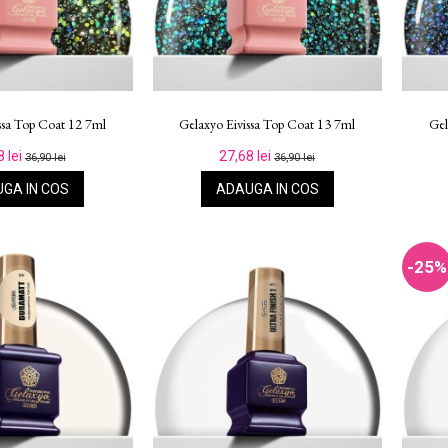
ssa Top Coat 12 7ml
Gelaxyo Eivissa Top Coat 13 7ml
Gel
8 lei
27,68 lei
36,90 lei
36,90 lei
GA IN COS
ADAUGA IN COS
-25%