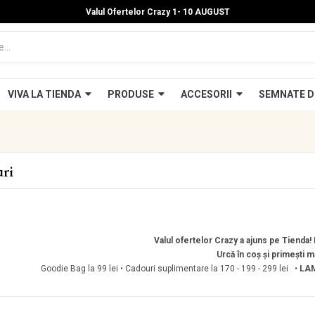
Valul Ofertelor Crazy 1- 10 A
UGUST
VIVA LA TIENDA
PRODUSE
ACCESORII
SEMNATE D
ri
Valul ofertelor Crazy a ajuns pe Tienda! P
Urcă în coș și primești m
Goodie Bag la 99 lei • Cadouri suplimentare la 170 - 199 - 299 lei •
LAM