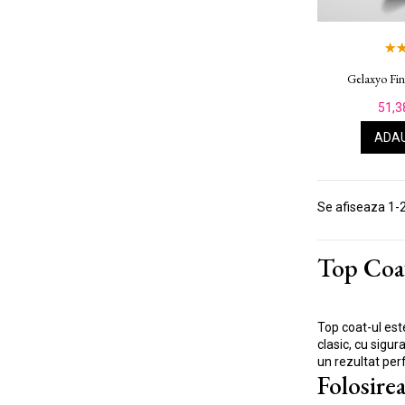
Gelaxyo Fi
51,3
ADAU
Se afiseaza 1-2
Top Coa
Top coat-ul est
clasic, cu sigu
un rezultat per
Folosire