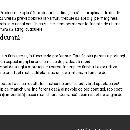
odusul se aplică întotdeauna la final, după ce ai aplicat stratul de
 vrei să previi ciobirea la vârfuri, trebuie să aplici și pe marginea
nghii s-a uscat sau, în cazul ojei semipermanente, înainte de ultima
 fără să atingi cuticulele.
 durată
un finisaj mat, în funcție de preferințe. Este folosit pentru a prelungi
 un aspect îngrijit și unul care se degradează rapid.
ipal de a sigila și proteja culoarea, în timp ce finish-ul este utilizat
ne un efect mat, catifelat, sau un luciu intens, în funcție de
poate face ca rezultatul final să fie unul cu adevărat spectaculos!
tip de manichiură. Indiferent dacă ai nevoie de top coat gel, top coat
să îți îmbunătățească manichiura. Comandă acum și obține unghii de