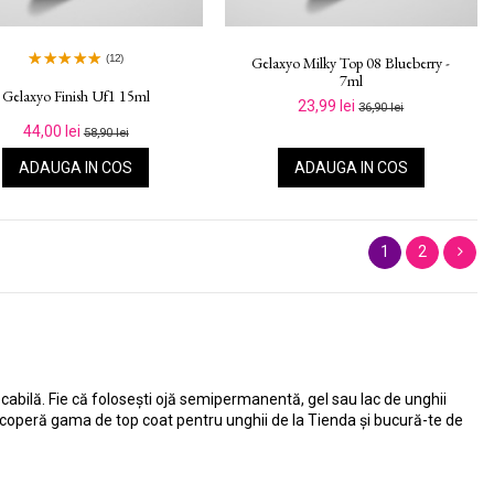
(12)
Gelaxyo Milky Top 08 Blueberry -
7ml
Gelaxyo Finish Uf1 15ml
23,99 lei
36,90 lei
44,00 lei
58,90 lei
ADAUGA IN COS
ADAUGA IN COS
1
2
cabilă. Fie că folosești ojă semipermanentă, gel sau lac de unghii
Descoperă gama de top coat pentru unghii de la Tienda și bucură-te de