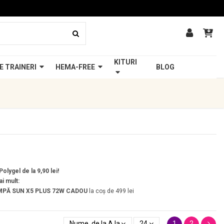
KITURI
E TRAINERI
HEMA-FREE
BLOG
olygel de la 9,90 lei!
ai mult:
PĂ SUN X5 PLUS 72W
CADOU
la coș de 499 lei
1
2
Nume, de la A la Z
24