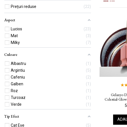
Prețuri reduse
22
Aspect
Lucios
23
Mat
3
Milky
7
Culoare
Albastru
1
Argintiu
5
Cafeniu
2
Galben
1
Roz
1
Gelaxyo D
Turcoaz
1
Celestial-Glo
Verde
1
5
Tip Efect
ADAU
Cat Eye
5