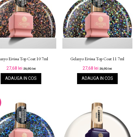
axyo Eivissa Top Coat 10 7ml
Gelaxyo Eivissa Top Coat 11 7ml
27,68 lei
27,68 lei
36,90 lei
36,90 lei
ADAUGA IN COS
ADAUGA IN COS