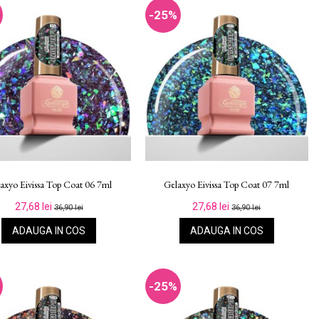
-25%
axyo Eivissa Top Coat 06 7ml
Gelaxyo Eivissa Top Coat 07 7ml
27,68 lei
27,68 lei
36,90 lei
36,90 lei
ADAUGA IN COS
ADAUGA IN COS
-25%