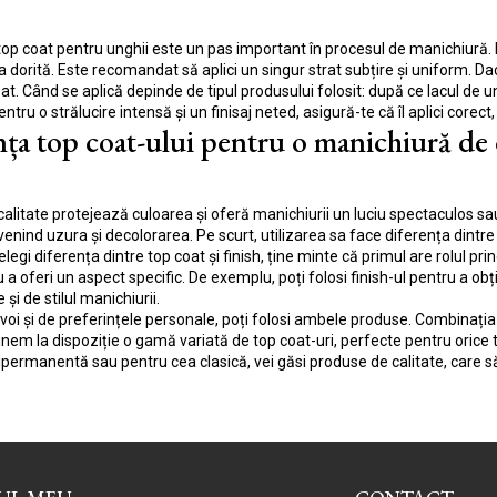
top coat pentru unghii este un pas important în procesul de manichiură. Pr
 dorită. Este recomandat să aplici un singur strat subțire și uniform. Dacă
at. Când se aplică depinde de tipul produsului folosit: după ce lacul de u
ntru o strălucire intensă și un finisaj neted, asigură-te că îl aplici corect,
ța top coat-ului pentru o manichiură de
alitate protejează culoarea și oferă manichiurii un luciu spectaculos sau 
venind uzura și decolorarea. Pe scurt, utilizarea sa face diferența dintre
elegi diferența dintre top coat și finish, ține minte că primul are rolul princ
a oferi un aspect specific. De exemplu, poți folosi finish-ul pentru a obți
 și de stilul manichiurii.
evoi și de preferințele personale, poți folosi ambele produse. Combinația 
punem la dispoziție o gamă variată de top coat-uri, perfecte pentru orice 
permanentă sau pentru cea clasică, vei găsi produse de calitate, care 