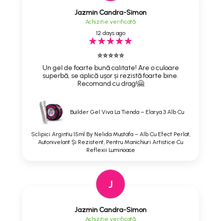
Jazmin Candra-Simon
Achizitie verificată
12 days ago
⭐⭐⭐⭐⭐
Un gel de foarte bună calitate! Are o culoare
superbă, se aplică ușor și rezistă foarte bine.
Recomand cu drag!🤗
Builder Gel Viva La Tienda – Elarya 3 Alb Cu
Sclipici Argintiu 15ml By Nelida Mustafa – Alb Cu Efect Perlat,
Autonivelant Și Rezistent, Pentru Manichiuri Artistice Cu
Reflexii Luminoase
J
Jazmin Candra-Simon
Achizitie verificată