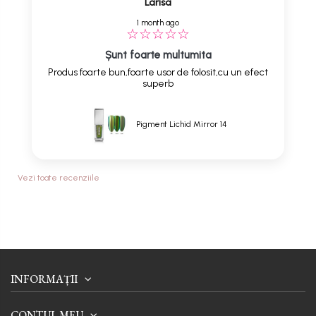
Larisa
1 month ago
Șunt foarte multumita
Produs foarte bun,foarte usor de folosit,cu un efect
superb
Pigment Lichid Mirror 14
Vezi toate recenziile
INFORMAȚII
CONTUL MEU