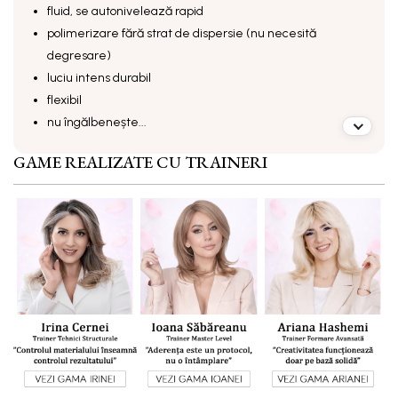
fluid, se autonivelează rapid
polimerizare fără strat de dispersie (nu necesită
degresare)
luciu intens durabil
flexibil
nu îngălbenește...
GAME REALIZATE CU TRAINERI