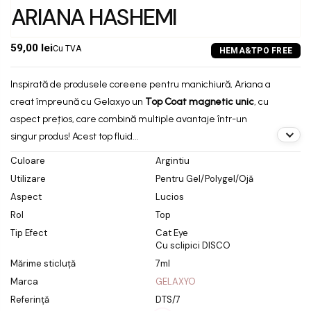
ARIANA HASHEMI
59,00 lei
Cu TVA
Inspirată de produsele coreene pentru manichiură, Ariana a
creat împreună cu Gelaxyo un
Top Coat magnetic unic
, cu
aspect prețios, care combină multiple avantaje într-un
singur produs! Acest top fluid...
Culoare
Argintiu
Utilizare
Pentru Gel/Polygel/Ojă
Aspect
Lucios
Rol
Top
Tip Efect
Cat Eye
Cu sclipici DISCO
Mărime sticluță
7ml
Marca
GELAXYO
Referință
DTS/7