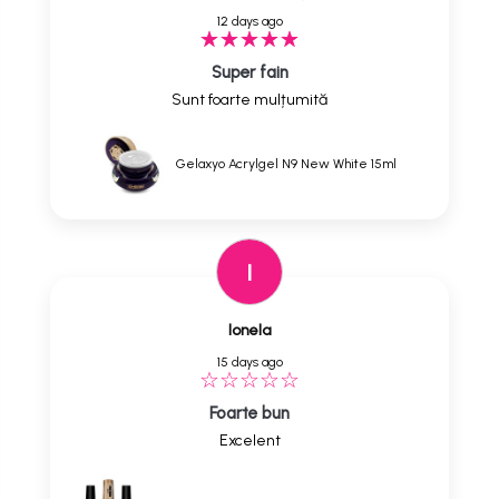
12 days ago
Super fain
Sunt foarte mulțumită
Gelaxyo Acrylgel N9 New White 15ml
I
Ionela
15 days ago
Foarte bun
Excelent