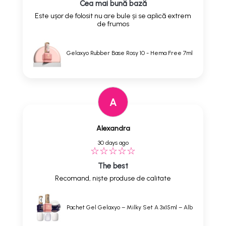
Cea mai bună bază
Este ușor de folosit nu are bule și se aplică extrem
de frumos
Gelaxyo Rubber Base Rosy 10 - Hema Free 7ml
A
Alexandra
30 days ago
The best
Recomand, niște produse de calitate
Pachet Gel Gelaxyo – Milky Set A 3x15ml – Alb