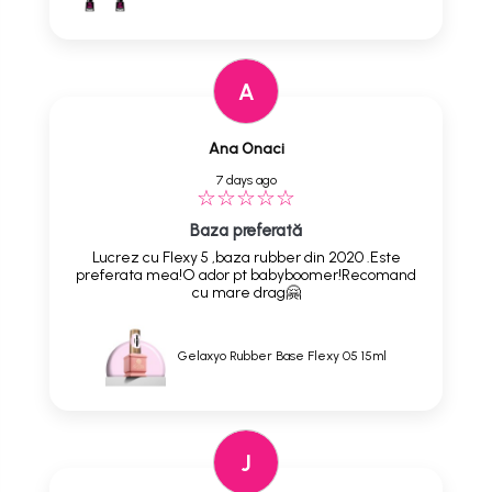
A
Ana Onaci
7 days ago
Baza preferată
Lucrez cu Flexy 5 ,baza rubber din 2020 .Este
preferata mea!O ador pt babyboomer!Recomand
cu mare drag🤗
Gelaxyo Rubber Base Flexy 05 15ml
J