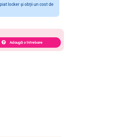
at locker și obții un cost de
Adaugă o întrebare