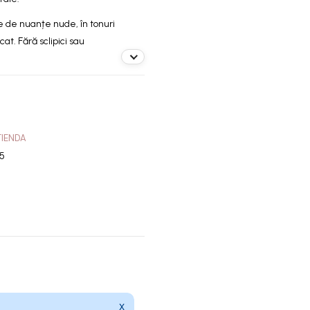
e de nuanțe nude, în tonuri
cat. Fără sclipici sau
TIENDA
5
X