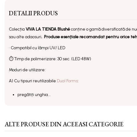
DETALII PRODUS
Colecția
VIVA LA TIENDA
Blushé
conține o gamă diversificată de nu
sau alte adaosuri
.
Produse e
sențiale
recomandat pentru orice tehni
• Compatibil cu lămpi UV/ LED
⏱ Timp de polimerizare: 30 sec. (LED 48W)
Moduri de utilizare:
A) Cu tipsuri reutilizabile
Dual Forms
:
pregătiți unghia...
ALTE PRODUSE DIN ACEEASI CATEGORIE