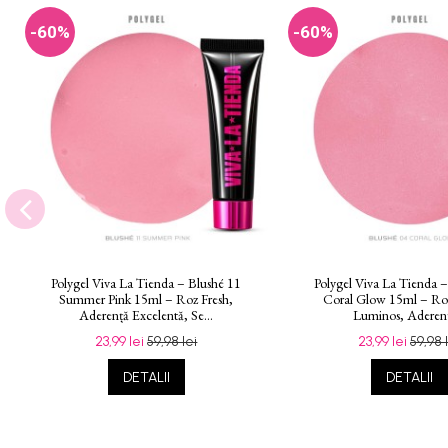
-60%
-60%
Polygel Viva La Tienda – Blushé 11
Polygel Viva La Tienda 
Summer Pink 15ml – Roz Fresh,
Coral Glow 15ml – Roz
Aderență Excelentă, Se...
Luminos, Aderenț
23,99 lei
59,98 lei
23,99 lei
59,98 
DETALII
DETALII