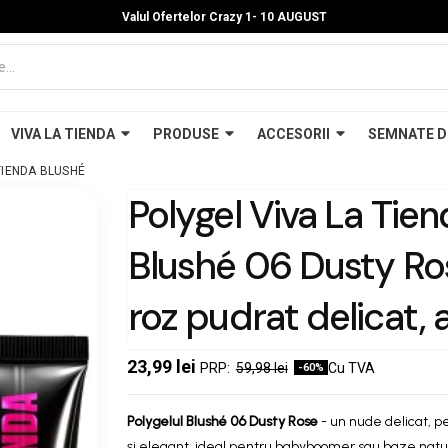
Valul Ofertelor Crazy 1- 10 A
UGUST
VIVA LA TIENDA
PRODUSE
ACCESORII
SEMNATE D
TIENDA BLUSHÉ
Polygel Viva La Tie
Blushé 06 Dusty Ro
roz pudrat delicat,
optimă, se pilește u
23,99 lei
59,98 lei
Cu TVA
-60%
pentru babyboomer
Polygelul Blushé 06
Dusty Rose
- un nude delicat, p
și elegant, ideal pentru babyboomer sau baze natu