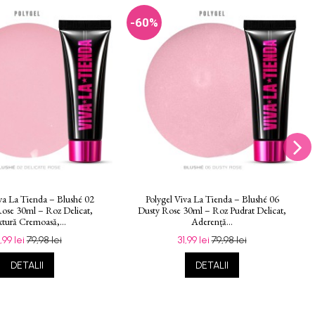
-60%
va La Tienda – Blushé 02
Polygel Viva La Tienda – Blushé 06
Rose 30ml – Roz Delicat,
Dusty Rose 30ml – Roz Pudrat Delicat,
tură Cremoasă,...
Aderență...
1,99 lei
79,98 lei
31,99 lei
79,98 lei
DETALII
DETALII