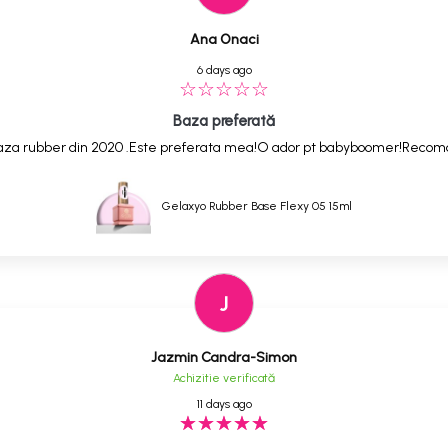
Ana Onaci
6 days ago
Baza preferată
,baza rubber din 2020 .Este preferata mea!O ador pt babyboomer!Reco
Gelaxyo Rubber Base Flexy 05 15ml
J
Jazmin Candra-Simon
Achizitie verificată
11 days ago