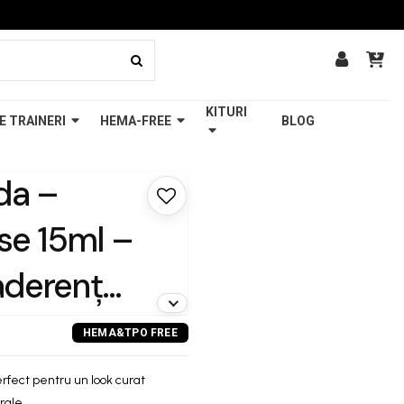
KITURI
E TRAINERI
HEMA-FREE
BLOG
nda –
se 15ml –
 aderență
șor,
 și baze
erfect pentru un look curat
rale.