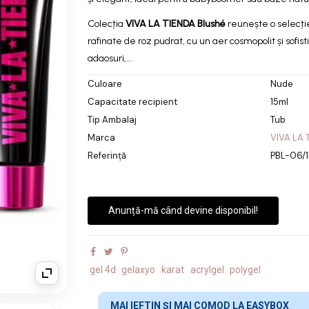
naturale rafinate
Colecția
VIVA LA TIENDA
Blushé
reunește o selecți
rafinate de roz pudrat, cu un aer cosmopolit și sofisti
adaosuri,...
Culoare
Nude
Capacitate recipient
15ml
Tip Ambalaj
Tub
Marca
VIVA LA 
Referință
PBL-06/1
Anunță-mă când devine disponibil!
gel 4d
gelaxyo
karat
acrylgel
polygel
MAI IEFTIN ȘI MAI COMOD LA EASYBOX