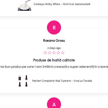
Gelaxyo Milky White - 15ml Gel Autonivelant
R
Roxana Grosu
6 days ago
Produse de înaltă calitate
ai bun produs pe care l-am întâlnit,creează o super aderență în creare
Pachet Complete Nail System - Viva La Tienda
A