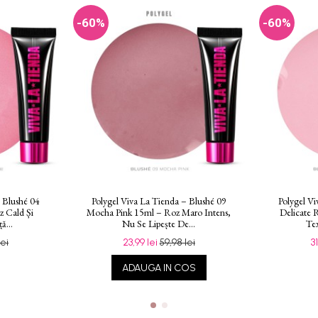
-60%
-60%
– Blushé 04
Polygel Viva La Tienda – Blushé 09
Polygel Vi
 Cald Și
Mocha Pink 15ml – Roz Maro Intens,
Delicate 
ă...
Nu Se Lipește De...
Tex
lei
23,99 lei
59,98 lei
3
ADAUGA IN COS