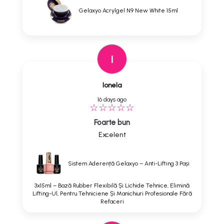
Gelaxyo Acrylgel N9 New White 15ml
I
Ionela
16 days ago
Foarte bun
Excelent
Sistem Aderență Gelaxyo – Anti-Lifting 3 Pași
3x15ml – Bază Rubber Flexibilă Și Lichide Tehnice, Elimină
Lifting-Ul, Pentru Tehniciene Și Manichiuri Profesionale Fără
Refaceri