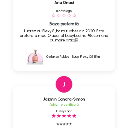
Ana Onaci
8 days ago
Baza preferată
Lucrez cu Flexy 5 ,baza rubber din 2020 .Este
preferata mea!O ador pt babyboomer!Recomand
cu mare drag🤗
Gelaxyo Rubber Base Flexy 05 15ml
J
Jazmin Candra-Simon
Achizitie verificată
13 days ago
⭐⭐⭐⭐⭐