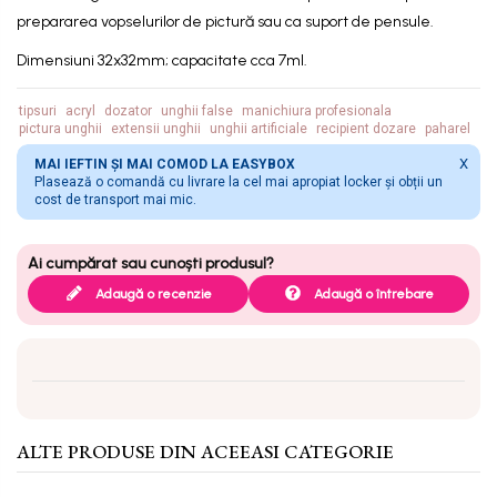
prepararea vopselurilor de pictură sau ca suport de pensule.
Dimensiuni 32x32mm; capacitate cca 7ml.
tipsuri
acryl
dozator
unghii false
manichiura profesionala
pictura unghii
extensii unghii
unghii artificiale
recipient dozare
paharel
X
MAI IEFTIN ȘI MAI COMOD LA EASYBOX
Plasează o comandă cu livrare la cel mai apropiat locker și obții un
cost de transport mai mic.
Adaugă o recenzie
Adaugă o întrebare
ALTE PRODUSE DIN ACEEASI CATEGORIE