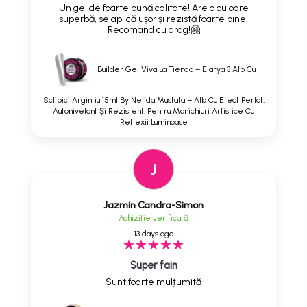
Un gel de foarte bună calitate! Are o culoare
superbă, se aplică ușor și rezistă foarte bine.
Recomand cu drag!🤗
Builder Gel Viva La Tienda – Elarya 3 Alb Cu
Sclipici Argintiu 15ml By Nelida Mustafa – Alb Cu Efect Perlat,
Autonivelant Și Rezistent, Pentru Manichiuri Artistice Cu
Reflexii Luminoase
J
Jazmin Candra-Simon
Achizitie verificată
13 days ago
Super fain
Sunt foarte mulțumită