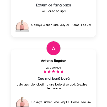
Extrem de faină baza
Se lucrează ușor
Gelaxyo Rubber Base Rosy 08 - Hema Free 7ml
A
Antonia Bogdan
29 days ago
Cea mai bună bază
Este ușor de folosit nu are bule și se aplică extrem
de frumos
Gelaxyo Rubber Base Rosy 10 - Hema Free 7ml