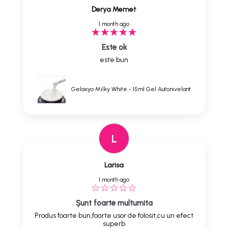
Derya Memet
1 month ago
Este ok
este bun
Gelaxyo Milky White - 15ml Gel Autonivelant
L
Larisa
1 month ago
Șunt foarte multumita
Produs foarte bun,foarte usor de folosit,cu un efect
superb