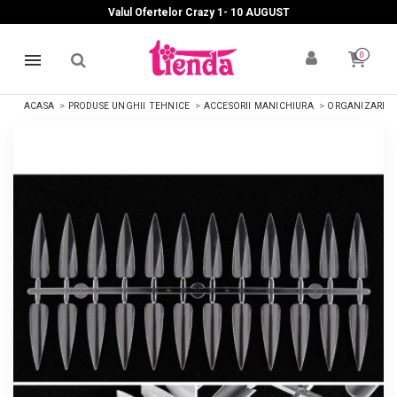
Valul Ofertelor Crazy 1- 10 A
UGUST
0
ACASA
PRODUSE UNGHII TEHNICE
ACCESORII MANICHIURA
ORGANIZARE Ș