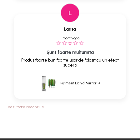
L
Larisa
1 month ago
Șunt foarte multumita
Produs foarte bun,foarte usor de folosit,cu un efect
superb
Pigment Lichid Mirror 14
Vezi toate recenziile