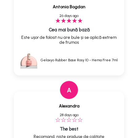
Antonia Bogdan
26 days ago
Cea mai bună bază
Este ușor de folosit nu are bule și se aplică extrem
de frumos
Gelaxyo Rubber Base Rosy 10 - Hema Free 7ml
A
Alexandra
28 days ago
The best
Recomand, niște produse de calitate