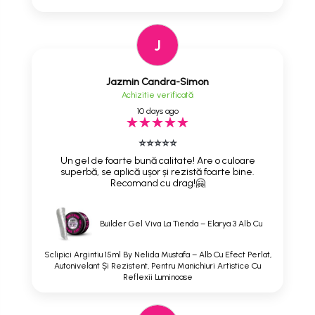
J
Jazmin Candra-Simon
Achizitie verificată
10 days ago
⭐⭐⭐⭐⭐
Un gel de foarte bună calitate! Are o culoare
superbă, se aplică ușor și rezistă foarte bine.
Recomand cu drag!🤗
Builder Gel Viva La Tienda – Elarya 3 Alb Cu
Sclipici Argintiu 15ml By Nelida Mustafa – Alb Cu Efect Perlat,
Autonivelant Și Rezistent, Pentru Manichiuri Artistice Cu
Reflexii Luminoase