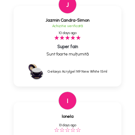
J
Jazmin Candra-Simon
Achizitie verificată
10 days ago
Super fain
Sunt foarte mulțumită
Gelaxyo Acrylgel N9 New White 15ml
I
Ionela
13 days ago