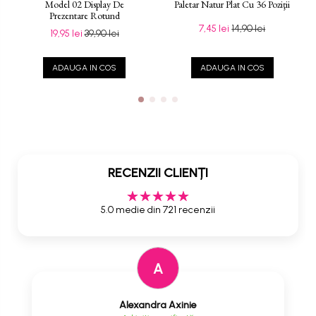
Model 02 Display De
Paletar Natur Plat Cu 36 Poziţii
Prezentare Rotund
7,45 lei
14,90 lei
19,95 lei
39,90 lei
ADAUGA IN COS
ADAUGA IN COS
RECENZII CLIENȚI
5.0 medie din 721 recenzii
A
Alexandra Axinie