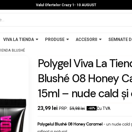
Valul Ofertelor Crazy 1- 10 A
UGUST
VIVA LA TIENDA
PRODUSE
ACCESORII
SEMNATE D
TIENDA BLUSHÉ
Polygel Viva La Tie
Blushé 08 Honey C
15ml – nude cald și
aderență excelentă,
23,99 lei
59,98 lei
Cu TVA
-60%
pilește ușor, pentru
Polygelul Blushé 08
Honey Caramel
- un nude cald 
rafinat și natural.