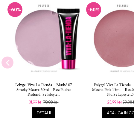
-60%
-60%
Polygel Viva La Tienda – Blushé 07
Polygel Viva La Tienda 
Smoky Mauve 30ml – Roz Pudrat
Mocha Pink 15ml – Roz M
Profund, Se Pilește...
Nu Se Lipește De
31,99 lei
79,98 lei
23,99 lei
59,98 
DETALII
ADAUGA IN C