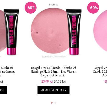
-60%
-60%
– Blushé 09
Polygel Viva La Tienda – Blushé 05
Polygel Vi
aro Intens,
Flamingo Flush 15ml – Roz Vibrant
Candy Mil
...
Elegant, Aderență...
Ade
lei
23,99 lei
59,98 lei
3
OS
ADAUGA IN COS