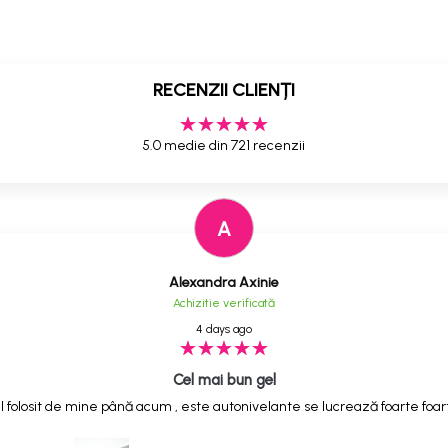
RECENZII CLIENȚI
5.0 medie din 721 recenzii
A
Alexandra Axinie
Achizitie verificată
4 days ago
Cel mai bun gel
 folosit de mine până acum , este autonivelante se lucrează foarte foarte