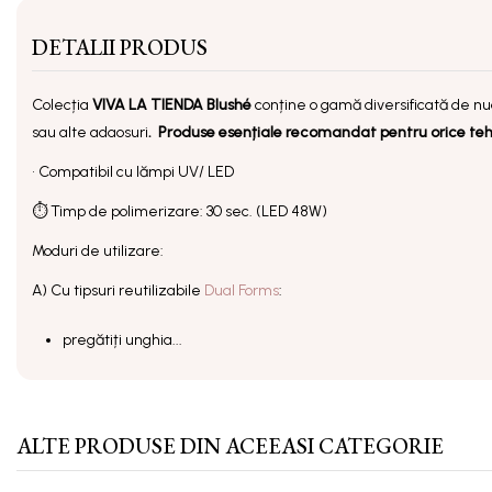
DETALII PRODUS
Colecția
VIVA LA TIENDA
Blushé
conține o gamă diversificată de nu
sau alte adaosuri
.
Produse e
sențiale
recomandat pentru orice tehni
• Compatibil cu lămpi UV/ LED
⏱ Timp de polimerizare: 30 sec. (LED 48W)
Moduri de utilizare:
A) Cu tipsuri reutilizabile
Dual Forms
:
pregătiți unghia...
ALTE PRODUSE DIN ACEEASI CATEGORIE