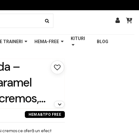
KITURI
E TRAINERI
HEMA-FREE
BLOG
nda –
aramel
 cremos,
 se
și cremos ce oferă un efect