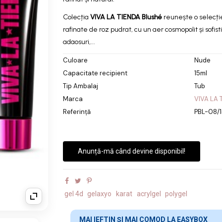
construcție cu asp
Colecția
VIVA LA TIENDA
Blushé
reunește o selecți
natural și finisaj sofi
rafinate de roz pudrat, cu un aer cosmopolit și sofisti
adaosuri,...
Culoare
Nude
Capacitate recipient
15ml
Tip Ambalaj
Tub
Marca
VIVA LA 
Referință
PBL-08/1
Anunță-mă când devine disponibil!
gel 4d
gelaxyo
karat
acrylgel
polygel
MAI IEFTIN ȘI MAI COMOD LA EASYBOX