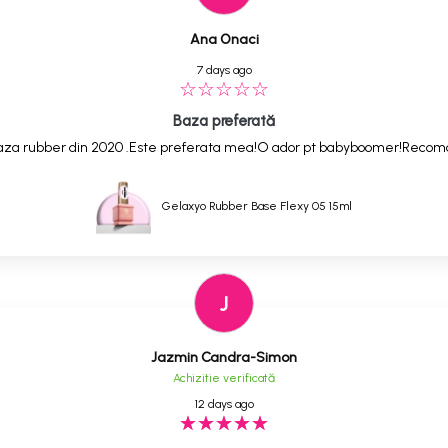
Ana Onaci
7 days ago
Baza preferată
,baza rubber din 2020 .Este preferata mea!O ador pt babyboomer!Reco
Gelaxyo Rubber Base Flexy 05 15ml
J
Jazmin Candra-Simon
Achizitie verificată
12 days ago