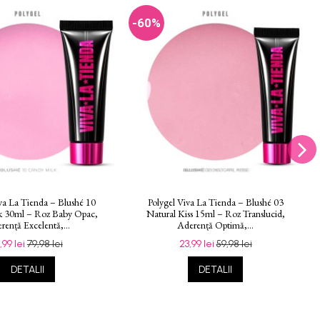
-60%
va La Tienda – Blushé 10
Polygel Viva La Tienda – Blushé 03
k 30ml – Roz Baby Opac,
Natural Kiss 15ml – Roz Translucid,
rență Excelentă,...
Aderență Optimă,...
1,99 lei
79,98 lei
23,99 lei
59,98 lei
DETALII
DETALII