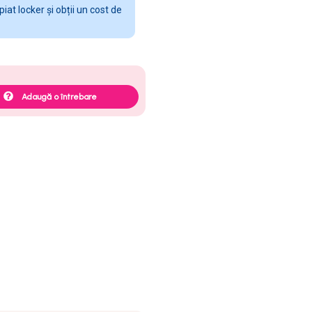
at locker și obții un cost de
Adaugă o întrebare