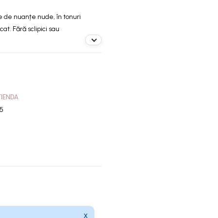
ect
e de nuanțe nude, în tonuri
sticat
cat. Fără sclipici sau
TIENDA
5
X