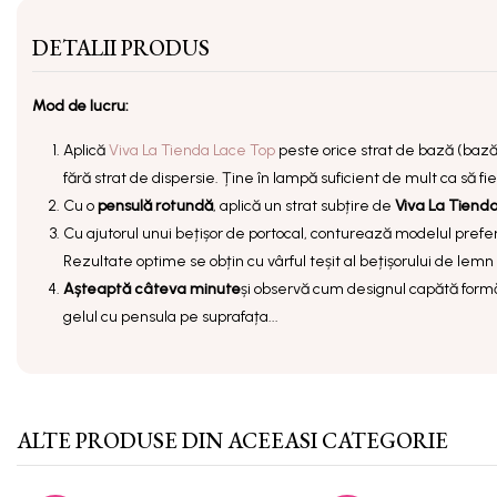
DETALII PRODUS
Mod de lucru:
Aplică
Viva La Tienda Lace Top
peste orice strat de bază (baz
fără strat de dispersie. Ține în lampă suficient de mult ca să fi
Cu o
pensulă rotundă
, aplică un strat subțire de
Viva La Tiend
Cu ajutorul unui
bețișor de portocal
, conturează modelul prefer
Rezultate optime se obțin cu vârful teșit al bețișorului de lemn s
Așteaptă câteva minute
și observă cum designul capătă formă
gelul cu pensula pe suprafața...
ALTE PRODUSE DIN ACEEASI CATEGORIE