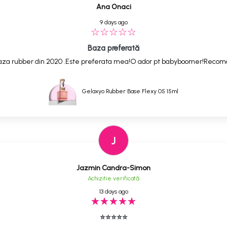
Ana Onaci
9 days ago
Baza preferată
,baza rubber din 2020 .Este preferata mea!O ador pt babyboomer!Reco
Gelaxyo Rubber Base Flexy 05 15ml
J
Jazmin Candra-Simon
Achizitie verificată
13 days ago
⭐⭐⭐⭐⭐