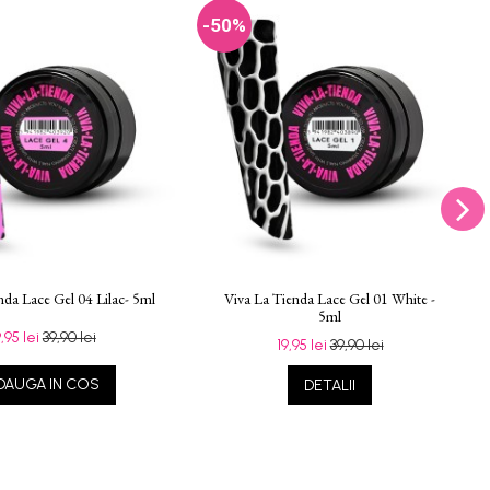
-50%
nda Lace Gel 04 Lilac- 5ml
Viva La Tienda Lace Gel 01 White -
5ml
9,95 lei
39,90 lei
19,95 lei
39,90 lei
DAUGA IN COS
DETALII