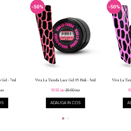
-50%
-50%
 Gel - 7ml
Viva La Tienda Lace Gel 05 Pink - 5ml
Viva La Tie
lei
19,95 lei
39,90 lei
1
OS
ADAUGA IN COS
A