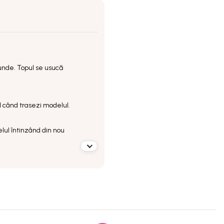
nde. Topul se usucă
l când trasezi modelul.
lul întinzând din nou