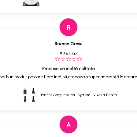
R
Roxana Grosu
8 days ago
Produse de înaltă calitate
ai bun produs pe care l-am întâlnit,creează o super aderență în creare
Pachet Complete Nail System - Viva La Tienda
A