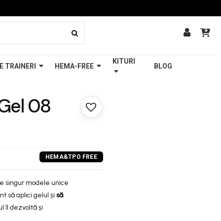
KITURI
E TRAINERI
HEMA-FREE
BLOG
 Gel 08
pe singur modele unice
nt să aplici gelul și
să
 îl dezvoltă și