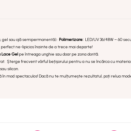
ă, gel sau ojă semipermanentă).
•
Polimerizare:
LED/UV 36/48W – 60 secu
e perfect ne-lipicios înainte de a trece mai departe!
a Lace Gel
pe întreaga unghie sau doar pe zona dorită.
at. Șterge frecvent vârful bețișorului pentru a nu se încărca cu materia
au silicon.
 în mod spectaculos! Dacă nu te mulțumește rezultatul, poți relua mode