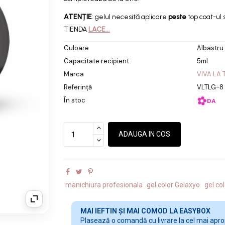
ATENȚIE
: gelul necesită aplicare
peste
top coat-ul 
TIENDA
LACE...
Culoare
Albastru
Capacitate recipient
5ml
Marca
VIVA LA 
Referință
VLTLG-8
În stoc
DA
ADAUGA IN COS
manichiura profesionala
gel color Gelaxyo
gel co
MAI IEFTIN ȘI MAI COMOD LA EASYBOX
Plasează o comandă cu livrare la cel mai apropi