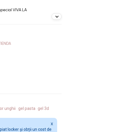
special VIVA LA
TIENDA
lor unghii
gel pasta
gel 3d
X
at locker și obții un cost de