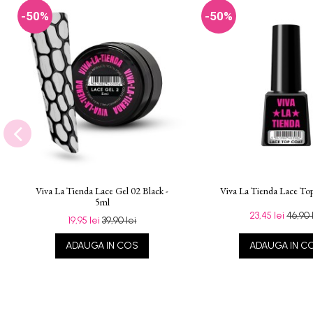
-50%
-50%
Viva La Tienda Lace Gel 02 Black -
Viva La Tienda Lace Top
5ml
23,45 lei
46,90 
19,95 lei
39,90 lei
ADAUGA IN COS
ADAUGA IN C