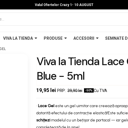
Valul Ofertelor Crazy 1- 10 A
UGUST
VIVA LA TIENDA
PRODUSE
ACCESORII
SEMNATE D
 GEL
Viva la Tienda Lace
Blue - 5ml
19,95 lei
39,90 lei
Cu TVA
-50%
•
Lace Gel
este un gel uimitor care creează aproa
datorită efectului de contracție elastică!
Este suficie
schițezi
modelul cu un bețișor de portocal — iar gelul
completează de la sine!