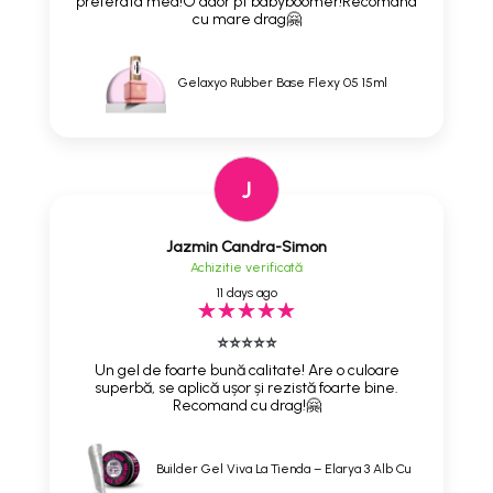
preferata mea!O ador pt babyboomer!Recomand
cu mare drag🤗
Gelaxyo Rubber Base Flexy 05 15ml
J
Jazmin Candra-Simon
Achizitie verificată
11 days ago
⭐⭐⭐⭐⭐
Un gel de foarte bună calitate! Are o culoare
superbă, se aplică ușor și rezistă foarte bine.
Recomand cu drag!🤗
Builder Gel Viva La Tienda – Elarya 3 Alb Cu