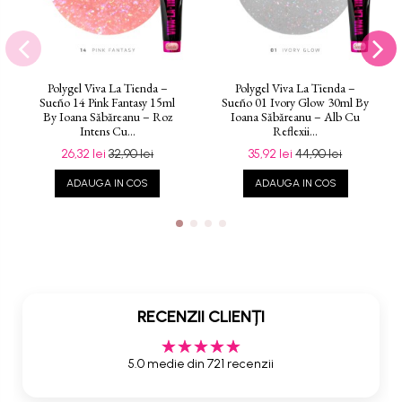
Polygel Viva La Tienda –
Polygel Viva La Tienda –
Sueño 14 Pink Fantasy 15ml
Sueño 01 Ivory Glow 30ml By
By Ioana Săbăreanu – Roz
Ioana Săbăreanu – Alb Cu
Intens Cu...
Reflexii...
26,32 lei
32,90 lei
35,92 lei
44,90 lei
ADAUGA IN COS
ADAUGA IN COS
RECENZII CLIENȚI
5.0 medie din 721 recenzii