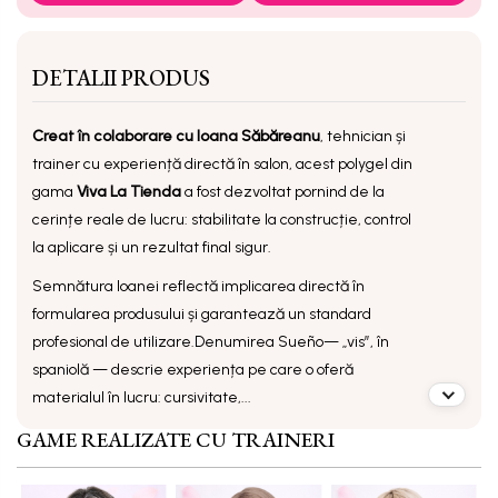
DETALII PRODUS
Creat în colaborare cu Ioana Săbăreanu
, tehnician și
trainer cu experiență directă în salon, acest polygel din
gama
Viva La Tienda
a fost dezvoltat pornind de la
cerințe reale de lucru: stabilitate la construcție, control
la aplicare și un rezultat final sigur.
Semnătura Ioanei reflectă implicarea directă în
formularea produsului și garantează un standard
profesional de utilizare.
Denumirea
Sueño
— „vis”, în
spaniolă — descrie experiența pe care o oferă
materialul în lucru: cursivitate,...
GAME REALIZATE CU TRAINERI