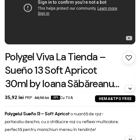
Polygel Viva La Tienda –
Sueño 13 Soft Apricot
30ml by Ioana Săbăreanu
– portocaliu deschis cu
35,92 lei
44,90 lei
Cu TVA
-20%
reflexii roz, textură flexibilă,
Polygelul
Sueño
13 –
Soft Apricot
o nuanță de rpz-
pentru manichiuri
portocaliu deschis, cu o strălucire roz cu reflexii multicolore,
perfectă pentru manichiuri mereu în tendințe!
luminoase și atemporale