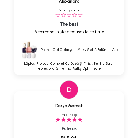
Alexandra
29 days ago
The best
Recomand, niște produse de calitate
Pachet Gel Gelaxyo – Milky Set A 3x15ml – Alb
Lăptos, Protocol Complet Cu Bază Și Finish, Pentru Salon
Profesional Și Tehnici Milky Optimizate
D
Derya Memet
1 month ago
Este ok
este bun