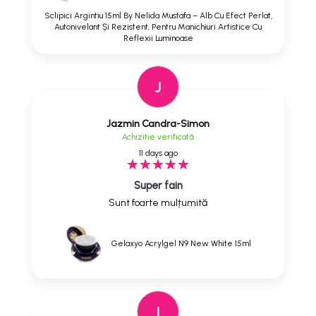
Sclipici Argintiu 15ml By Nelida Mustafa – Alb Cu Efect Perlat,
Autonivelant Și Rezistent, Pentru Manichiuri Artistice Cu
Reflexii Luminoase
J
Jazmin Candra-Simon
Achizitie verificată
11 days ago
Super fain
Sunt foarte mulțumită
Gelaxyo Acrylgel N9 New White 15ml
I