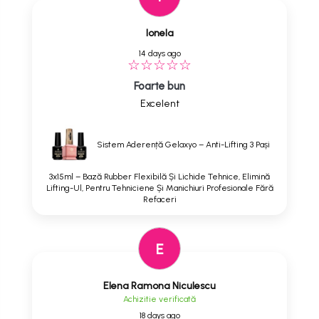
Ionela
14 days ago
Foarte bun
Excelent
Sistem Aderență Gelaxyo – Anti-Lifting 3 Pași
3x15ml – Bază Rubber Flexibilă Și Lichide Tehnice, Elimină
Lifting-Ul, Pentru Tehniciene Și Manichiuri Profesionale Fără
Refaceri
E
Elena Ramona Niculescu
Achizitie verificată
18 days ago