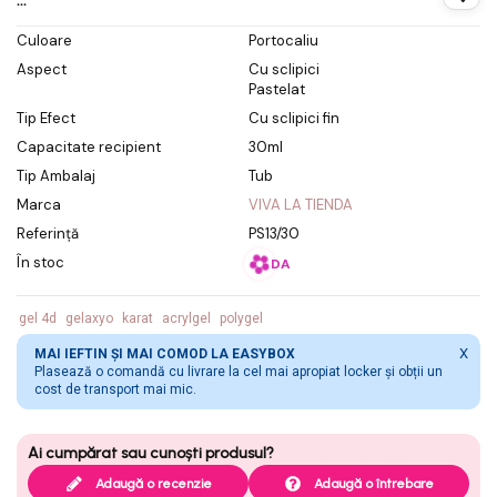
...
Culoare
Portocaliu
Aspect
Cu sclipici
Pastelat
Tip Efect
Cu sclipici fin
Capacitate recipient
30ml
Tip Ambalaj
Tub
Marca
VIVA LA TIENDA
Referință
PS13/30
În stoc
DA
gel 4d
gelaxyo
karat
acrylgel
polygel
X
MAI IEFTIN ȘI MAI COMOD LA EASYBOX
Plasează o comandă cu livrare la cel mai apropiat locker și obții un
cost de transport mai mic.
Adaugă o recenzie
Adaugă o întrebare