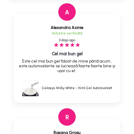
A
Alexandra Axinie
Achizitie verificată
3 days ago
Cel mai bun gel
Este cel mai bun gel folosit de mine până acum ,
este autonivelante se lucrează foarte foarte bine și
ușor cu el .
Gelaxyo Milky White - 15ml Gel Autonivelant
R
Roxana Grosu