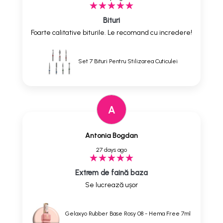
Bituri
Foarte calitative biturile. Le recomand cu incredere!
Set 7 Bituri Pentru Stilizarea Cuticulei
A
Antonia Bogdan
27 days ago
Extrem de faină baza
Se lucrează ușor
Gelaxyo Rubber Base Rosy 08 - Hema Free 7ml