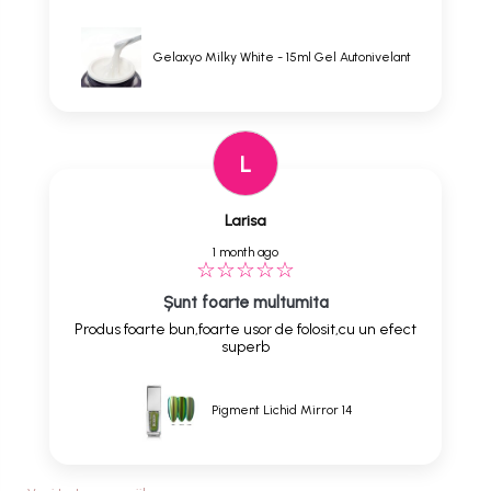
Gelaxyo Milky White - 15ml Gel Autonivelant
L
Larisa
1 month ago
Șunt foarte multumita
Produs foarte bun,foarte usor de folosit,cu un efect
superb
Pigment Lichid Mirror 14