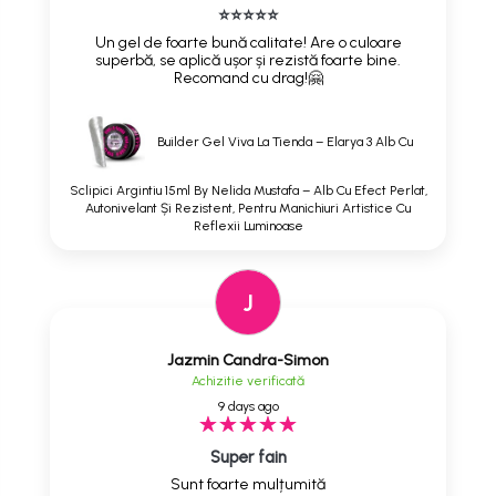
⭐⭐⭐⭐⭐
Un gel de foarte bună calitate! Are o culoare
superbă, se aplică ușor și rezistă foarte bine.
Recomand cu drag!🤗
Builder Gel Viva La Tienda – Elarya 3 Alb Cu
Sclipici Argintiu 15ml By Nelida Mustafa – Alb Cu Efect Perlat,
Autonivelant Și Rezistent, Pentru Manichiuri Artistice Cu
Reflexii Luminoase
J
Jazmin Candra-Simon
Achizitie verificată
9 days ago
Super fain
Sunt foarte mulțumită