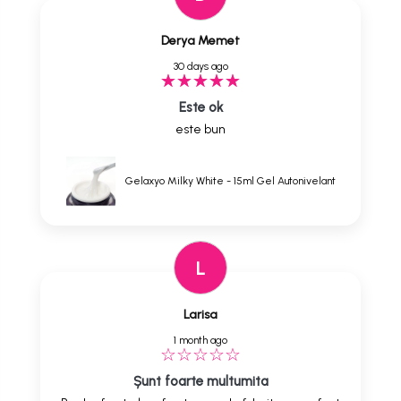
Derya Memet
30 days ago
Este ok
este bun
Gelaxyo Milky White - 15ml Gel Autonivelant
L
Larisa
1 month ago
Șunt foarte multumita