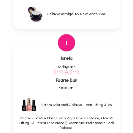
Gelaxyo Acrylgel N9 New White 15ml
I
Ionela
12 days ago
Foarte bun
Excelent
Sistem Aderență Gelaxyo – Anti-Lifting 3 Pași
3x15ml – Bază Rubber Flexibilă Și Lichide Tehnice, Elimină
Lifting-Ul, Pentru Tehniciene Și Manichiuri Profesionale Fără
Refaceri