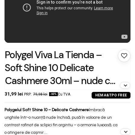
Polygel Viva La Tienda –
Soft Shine 10 Delicate
Cashmere 30ml – nude cu
sclipici fin argintiu, nu se
31,99 lei
79,98 lei
Cu TVA
-60%
lipește de pensulă, se
Polygelul
Soft Shine 10 – Delicate Cashmere
îmbracă
pilește ușor, pentru
unghiile într-o nuanță nude închisă, pusă în valoare de un
contrast rafinat de sclipici fin argintiu – o armonie luxoasă, ca
extensii și construcție cu
o atingere de cașmir....