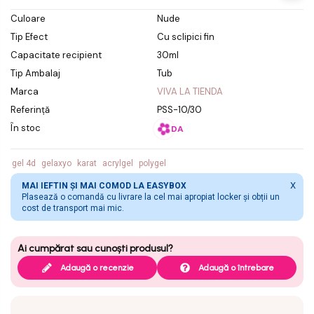
aspect discret
Culoare
Nude
Tip Efect
Cu sclipici fin
Capacitate recipient
30ml
Tip Ambalaj
Tub
Marca
VIVA LA TIENDA
Referință
PSS-10/30
În stoc
DA
gel 4d
gelaxyo
karat
acrylgel
polygel
X
MAI IEFTIN ȘI MAI COMOD LA EASYBOX
Plasează o comandă cu livrare la cel mai apropiat locker și obții un
cost de transport mai mic.
Adaugă o recenzie
Adaugă o întrebare