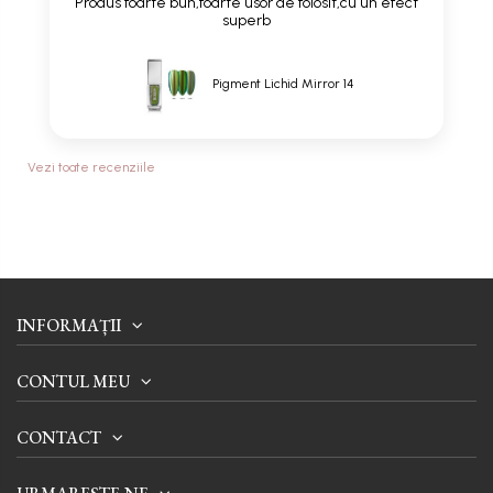
Produs foarte bun,foarte usor de folosit,cu un efect
superb
Pigment Lichid Mirror 14
Vezi toate recenziile
INFORMAȚII
CONTUL MEU
CONTACT