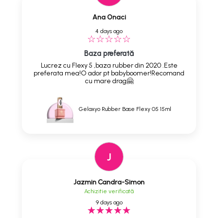
Ana Onaci
4 days ago
Baza preferată
Lucrez cu Flexy 5 ,baza rubber din 2020 .Este
preferata mea!O ador pt babyboomer!Recomand
cu mare drag🤗
Gelaxyo Rubber Base Flexy 05 15ml
J
Jazmin Candra-Simon
Achizitie verificată
9 days ago