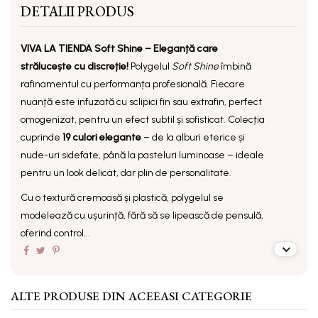
DETALII PRODUS
VIVA LA TIENDA Soft Shine – Eleganță care
strălucește cu discreție!
Polygelul
Soft Shine
îmbină
rafinamentul cu performanța profesională. Fiecare
nuanță este infuzată cu sclipici fin sau extrafin, perfect
omogenizat, pentru un efect subtil și sofisticat. Colecția
cuprinde
19 culori elegante
– de la alburi eterice și
nude-uri sidefate, până la pasteluri luminoase – ideale
pentru un look delicat, dar plin de personalitate.
Cu o
textură cremoasă și plastică
, polygelul se
modelează cu ușurință, fără să se lipească de pensulă,
oferind control...
ALTE PRODUSE DIN ACEEASI CATEGORIE