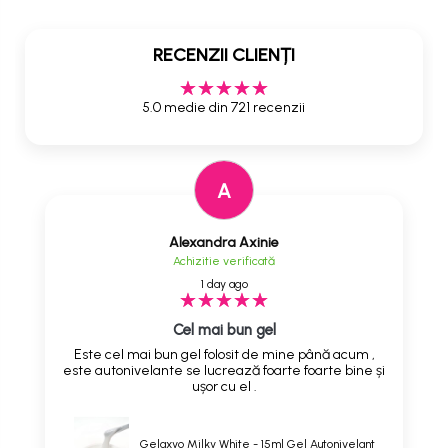
RECENZII CLIENȚI
5.0 medie din 721 recenzii
A
Alexandra Axinie
Achizitie verificată
1 day ago
Cel mai bun gel
Este cel mai bun gel folosit de mine până acum ,
este autonivelante se lucrează foarte foarte bine și
ușor cu el .
Gelaxyo Milky White - 15ml Gel Autonivelant