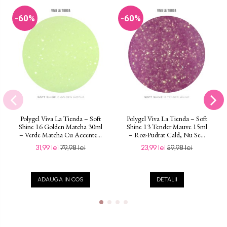
-60%
-60%
Polygel Viva La Tienda – Soft
Polygel Viva La Tienda – Soft
Shine 16 Golden Matcha 30ml
Shine 13 Tender Mauve 15ml
– Verde Matcha Cu Accente...
– Roz-Pudrat Cald, Nu Se...
31,99 lei
79,98 lei
23,99 lei
59,98 lei
ADAUGA IN COS
DETALII