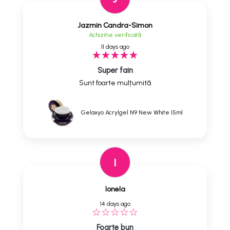
Jazmin Candra-Simon
Achizitie verificată
11 days ago
Super fain
Sunt foarte mulțumită
Gelaxyo Acrylgel N9 New White 15ml
I
Ionela
14 days ago
Foarte bun