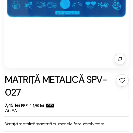
MATRIȚĂ METALICĂ SPV-
027
7,45 lei
14,90 lei
-50%
Cu TVA
Matriţă metalică ștanțată cu modele fețe zâmbitoare.