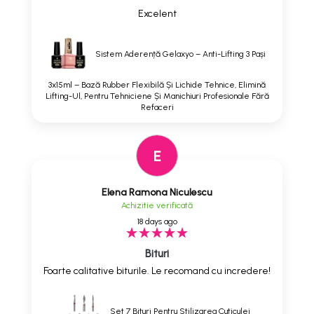
Excelent
Sistem Aderență Gelaxyo – Anti-Lifting 3 Pași
3x15ml – Bază Rubber Flexibilă Și Lichide Tehnice, Elimină
Lifting-Ul, Pentru Tehniciene Și Manichiuri Profesionale Fără
Refaceri
E
Elena Ramona Niculescu
Achizitie verificată
18 days ago
Bituri
Foarte calitative biturile. Le recomand cu incredere!
Set 7 Bituri Pentru Stilizarea Cuticulei