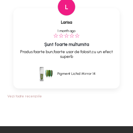
L
Larisa
1 month ago
Șunt foarte multumita
Produs foarte bun,foarte usor de folosit,cu un efect
superb
Pigment Lichid Mirror 14
Vezi toate recenziile