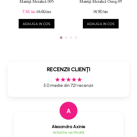
Matriță Metalică 005
Matriță Metalică Omq-09
7,45 lei
14,90 lei
14,90 lei
ADAUGA IN COS
ADAUGA IN COS
RECENZII CLIENȚI
5.0 medie din 721 recenzii
A
Alexandra Axinie
Achizitie verificată