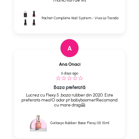
manichiuri de vis
Pachet Complete Nail System - Viva La Tienda
A
Ana Onaci
6 days ago
Baza preferată
Lucrez cu Flexy 5 ,baza rubber din 2020 .Este
preferata mea!O ador pt babyboomer!Recomand
cu mare drag🤗
Gelaxyo Rubber Base Flexy 05 15ml