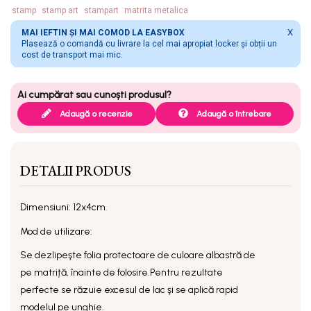
stamp
stamp art
stampart
matrita metalica
X
MAI IEFTIN ȘI MAI COMOD LA EASYBOX
Plasează o comandă cu livrare la cel mai apropiat locker și obții un
cost de transport mai mic.
Adaugă o recenzie
Adaugă o întrebare
DETALII PRODUS
Dimensiuni: 12x4cm.
Mod de utilizare:
Se dezlipeşte folia protectoare de culoare albastră de
pe matriță, înainte de folosire.
Pentru rezultate
perfecte se răzuie excesul de lac şi se aplică rapid
modelul pe unghie.