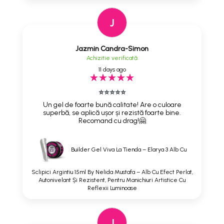
J
Jazmin Candra-Simon
Achizitie verificată
11 days ago
⭐⭐⭐⭐⭐
Un gel de foarte bună calitate! Are o culoare
superbă, se aplică ușor și rezistă foarte bine.
Recomand cu drag!🤗
Builder Gel Viva La Tienda – Elarya 3 Alb Cu
Sclipici Argintiu 15ml By Nelida Mustafa – Alb Cu Efect Perlat,
Autonivelant Și Rezistent, Pentru Manichiuri Artistice Cu
Reflexii Luminoase
J