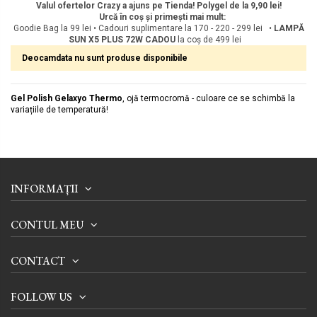
Valul ofertelor Crazy a ajuns pe Tienda! Polygel de la 9,90 lei!
Urcă în coș și primești mai mult:
Goodie Bag la 99 lei • Cadouri suplimentare la 170 - 220 - 299 lei •
LAMPĂ
SUN X5 PLUS 72W
CADOU
la coș de 499 lei
Deocamdata nu sunt produse disponibile
Gel Polish
Gelaxyo Thermo
, ojă termocromă - culoare ce se schimbă la
variațiile de temperatură!
INFORMAȚII
CONTUL MEU
CONTACT
FOLLOW US