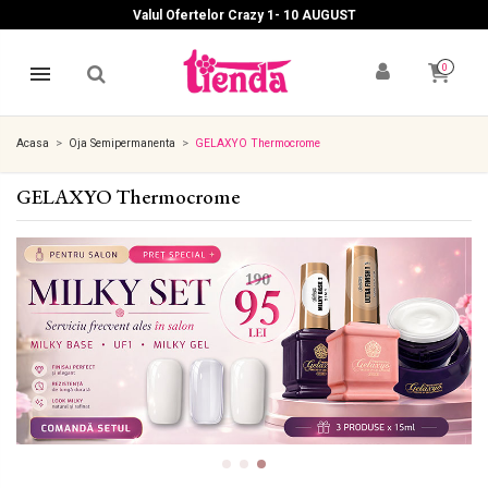
Valul Ofertelor Crazy 1- 10 A
UGUST
0
Acasa
Oja Semipermanenta
GELAXYO Thermocrome
GELAXYO Thermocrome