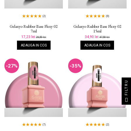
(2)
(8)
Gelaxyo Rubber Base Flexy 02
Gelaxyo Rubber Base Flexy 02
7ml
15ml
17,23 lei
34,90 lei
26,50 lei
47,50 lei
ADAUGA IN COS
ADAUGA IN COS
-27%
-35%
FILTRU
(7)
(2)