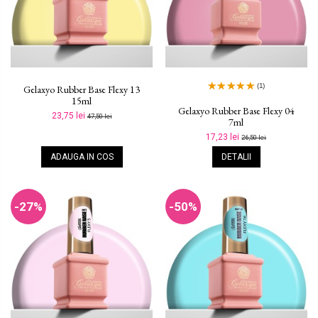
(1)
Gelaxyo Rubber Base Flexy 13
15ml
Gelaxyo Rubber Base Flexy 04
23,75 lei
47,50 lei
7ml
17,23 lei
26,50 lei
ADAUGA IN COS
DETALII
-27%
-50%