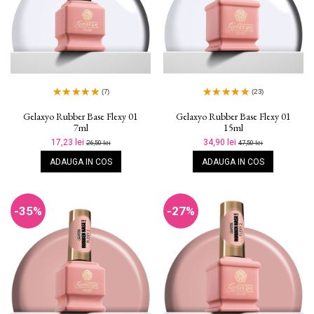
(7)
(23)
Gelaxyo Rubber Base Flexy 01
Gelaxyo Rubber Base Flexy 01
7ml
15ml
17,23 lei
34,90 lei
26,50 lei
47,50 lei
ADAUGA IN COS
ADAUGA IN COS
-35%
-27%