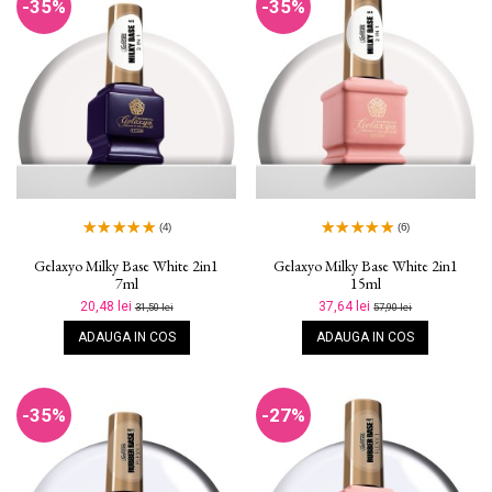
-35%
-35%
(4)
(6)
Gelaxyo Milky Base White 2in1
Gelaxyo Milky Base White 2in1
7ml
15ml
20,48 lei
37,64 lei
31,50 lei
57,90 lei
ADAUGA IN COS
ADAUGA IN COS
-35%
-27%