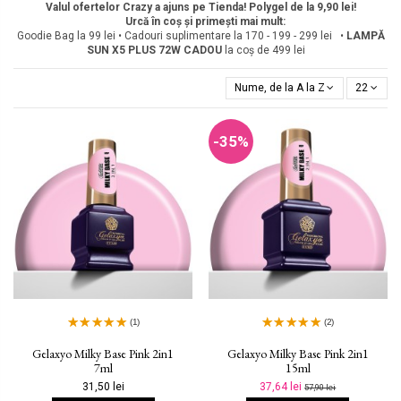
Valul ofertelor Crazy a ajuns pe Tienda! Polygel de la 9,90 lei!
Urcă în coș și primești mai mult:
Goodie Bag la 99 lei • Cadouri suplimentare la 170 - 199 - 299 lei •
LAMPĂ
SUN X5 PLUS 72W
CADOU
la coș de 499 lei
Nume, de la A la Z
22
-35%
(1)
(2)
Gelaxyo Milky Base Pink 2in1
Gelaxyo Milky Base Pink 2in1
7ml
15ml
31,50 lei
37,64 lei
57,90 lei