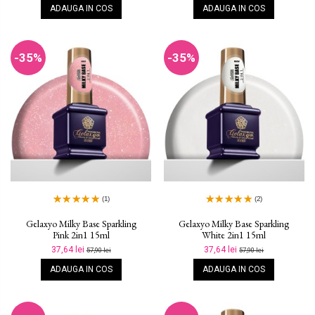
ADAUGA IN COS
ADAUGA IN COS
-35%
-35%
(1)
(2)
Gelaxyo Milky Base Sparkling
Gelaxyo Milky Base Sparkling
Pink 2in1 15ml
White 2in1 15ml
37,64 lei
37,64 lei
57,90 lei
57,90 lei
ADAUGA IN COS
ADAUGA IN COS