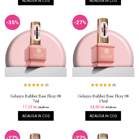
ADAUGA IN COS
ADAUGA IN COS
-35%
-27%
(2)
(9)
Gelaxyo Rubber Base Flexy 08
Gelaxyo Rubber Base Flexy 08
7ml
15ml
17,23 lei
34,90 lei
26,50 lei
47,50 lei
ADAUGA IN COS
ADAUGA IN COS
-27%
-27%