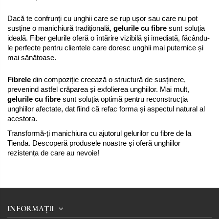
Dacă te confrunți cu unghii care se rup ușor sau care nu pot 
susține o manichiură tradițională, 
gelurile cu fibre
 sunt soluția 
ideală. Fiber gelurile oferă o întărire vizibilă și imediată, făcându-
le perfecte pentru clientele care doresc unghii mai puternice și 
mai sănătoase. 
Fibrele
 din compoziție creează o structură de susținere, 
prevenind astfel crăparea și exfolierea unghiilor. Mai mult, 
gelurile cu fibre
 sunt soluția optimă pentru reconstrucția 
unghiilor afectate, dat fiind că refac forma și aspectul natural al 
acestora. 
Transformă-ți manichiura cu ajutorul gelurilor cu fibre de la 
Tienda. Descoperă produsele noastre și oferă unghiilor 
rezistența de care au nevoie!
INFORMAȚII