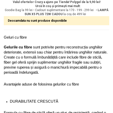
Valul ofertelor Crazy a ajuns pe Tienda! Polygel de la 9,90 lei!
Urcă în coș și primești mai mult:
Goodie Bag la 99 lei • Cadouri suplimentare la 170 - 199 - 299 lei •
LAMPĂ
SUN X5 PLUS 72W
CADOU
la coș de 499 lei
Deocamdata nu sunt produse disponibile
Geluri cu fibre
Gelurile cu fibre
 sunt potrivite pentru reconstrucția unghiilor 
deteriorate, extensii sau chiar pentru întărirea unghiilor naturale. 
Create cu o formulă îmbunătățită care include fibre de sticlă, 
fiber gel oferă sprijin suplimentar unghiilor fragile sau subțiri, 
previne ruperea și asigură o manichiură impecabilă pentru o 
perioadă îndelungată.
Avantajele aduse de folosirea gelurilor cu fibre
DURABILITATE CRESCUTĂ
Formula cu fibre de sticlă oferă un plus de rezistență, creând o 