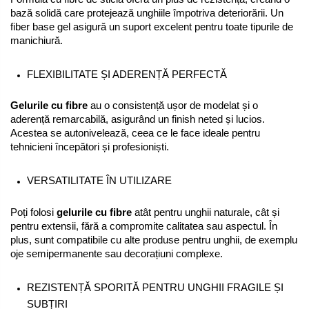
bază solidă care protejează unghiile împotriva deteriorării. Un 
fiber base gel asigură un suport excelent pentru toate tipurile de 
manichiură.
FLEXIBILITATE ȘI ADERENȚĂ PERFECTĂ
Gelurile cu fibre
 au o consistență ușor de modelat și o 
aderență remarcabilă, asigurând un finish neted și lucios. 
Acestea se autonivelează, ceea ce le face ideale pentru 
tehnicieni începători și profesioniști.
VERSATILITATE ÎN UTILIZARE
Poți folosi 
gelurile cu fibre
 atât pentru unghii naturale, cât și 
pentru extensii, fără a compromite calitatea sau aspectul. În 
plus, sunt compatibile cu alte produse pentru unghii, de exemplu 
oje semipermanente sau decorațiuni complexe.
REZISTENȚĂ SPORITĂ PENTRU UNGHII FRAGILE ȘI
SUBȚIRI