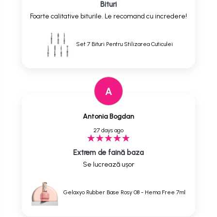
Bituri
Foarte calitative biturile. Le recomand cu incredere!
Set 7 Bituri Pentru Stilizarea Cuticulei
A
Antonia Bogdan
27 days ago
Extrem de faină baza
Se lucrează ușor
Gelaxyo Rubber Base Rosy 08 - Hema Free 7ml