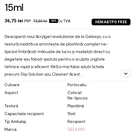
15ml
36,75 lei
73,50 lei
Cu TVA
-50%
Descoperiți noul Acrylgel revoluționar de la Gelaxyo, cu o
textură inedită ce amintește de plastilină, complet ne-
lipicios! Îmbrăcați mănușile de lucru și modelați direct cu
degetele sau folosiți spatula pentru a sculpta unghiile
tehnice rapid și eficient, fără a mai folosi soluții lichide
precum Slip Solution sau Cleaner! Acest...
Culoare
Portocaliu
Aspect
Colorat
Ne-lipicios
Textură
Plastilină
Capacitate recipient
15ml
Tip Ambalaj
Recipient
Marca
GELAXYO