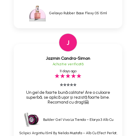
Gelaxyo Rubber Base Flexy 05 15ml
J
Jazmin Candra-Simon
Achizitie verificată
11 days ago
⭐⭐⭐⭐⭐
Un gel de foarte bună calitate! Are o culoare
superbă, se aplică ușor și rezistă foarte bine.
Recomand cu drag!🤗
Builder Gel Viva La Tienda – Elarya 3 Alb Cu
Sclipici Argintiu 15ml By Nelida Mustafa – Alb Cu Efect Perlat,