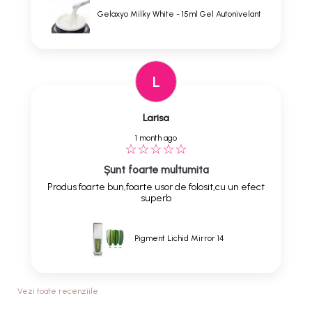
Gelaxyo Milky White - 15ml Gel Autonivelant
L
Larisa
1 month ago
Șunt foarte multumita
Produs foarte bun,foarte usor de folosit,cu un efect
superb
Pigment Lichid Mirror 14
Vezi toate recenziile