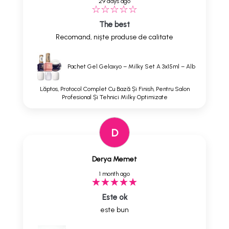
29 days ago
The best
Recomand, niște produse de calitate
Pachet Gel Gelaxyo – Milky Set A 3x15ml – Alb
Lăptos, Protocol Complet Cu Bază Și Finish, Pentru Salon
Profesional Și Tehnici Milky Optimizate
D
Derya Memet
1 month ago
Este ok
este bun