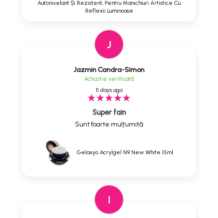
Autonivelant Și Rezistent, Pentru Manichiuri Artistice Cu
Reflexii Luminoase
J
Jazmin Candra-Simon
Achizitie verificată
11 days ago
Super fain
Sunt foarte mulțumită
Gelaxyo Acrylgel N9 New White 15ml
I