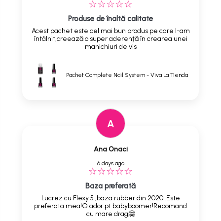
Produse de înaltă calitate
Acest pachet este cel mai bun produs pe care l-am
întâlnit,creează o super aderență în crearea unei
manichiuri de vis
Pachet Complete Nail System - Viva La Tienda
A
Ana Onaci
6 days ago
Baza preferată
Lucrez cu Flexy 5 ,baza rubber din 2020 .Este
preferata mea!O ador pt babyboomer!Recomand
cu mare drag🤗