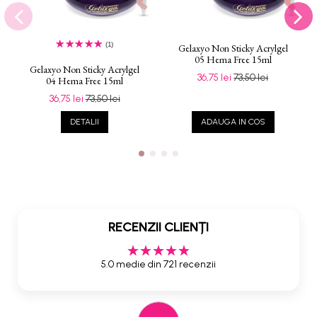
(1)
Gelaxyo Non Sticky Acrylgel
05 Hema Free 15ml
Gelaxyo Non Sticky Acrylgel
36,75 lei
73,50 lei
04 Hema Free 15ml
36,75 lei
73,50 lei
DETALII
ADAUGA IN COS
RECENZII CLIENȚI
5.0 medie din 721 recenzii