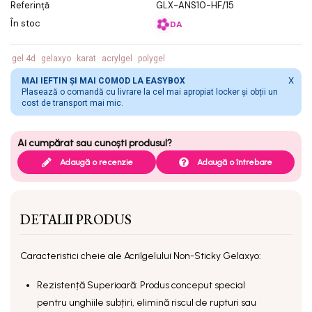
Referință
GLX-ANS10-HF/15
În stoc
DA
gel 4d
gelaxyo
karat
acrylgel
polygel
X
MAI IEFTIN ȘI MAI COMOD LA EASYBOX
Plasează o comandă cu livrare la cel mai apropiat locker și obții un
cost de transport mai mic.
Adaugă o recenzie
Adaugă o întrebare
DETALII PRODUS
Caracteristici cheie ale Acrilgelului Non-Sticky Gelaxyo:
Rezistență Superioară: Produs conceput special
pentru unghiile subțiri, elimină riscul de rupturi sau