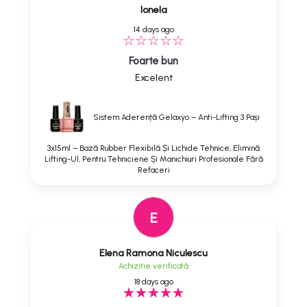
Ionela
14 days ago
Foarte bun
Excelent
Sistem Aderență Gelaxyo – Anti-Lifting 3 Pași
3x15ml – Bază Rubber Flexibilă Și Lichide Tehnice, Elimină
Lifting-Ul, Pentru Tehniciene Și Manichiuri Profesionale Fără
Refaceri
E
Elena Ramona Niculescu
Achizitie verificată
18 days ago