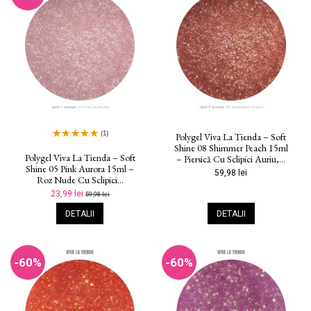
(1)
Polygel Viva La Tienda – Soft
Shine 08 Shimmer Peach 15ml
Polygel Viva La Tienda – Soft
– Piersică Cu Sclipici Auriu,...
Shine 05 Pink Aurora 15ml –
59,98 lei
Roz Nude Cu Sclipici...
23,99 lei
59,98 lei
DETALII
DETALII
-60%
-60%