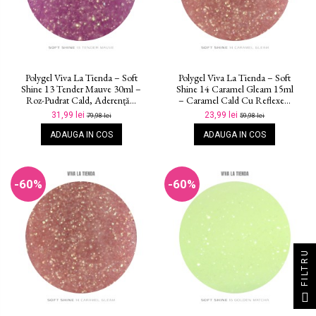
Polygel Viva La Tienda – Soft
Polygel Viva La Tienda – Soft
Shine 13 Tender Mauve 30ml –
Shine 14 Caramel Gleam 15ml
Roz-Pudrat Cald, Aderență...
– Caramel Cald Cu Reflexe...
31,99 lei
23,99 lei
79,98 lei
59,98 lei
ADAUGA IN COS
ADAUGA IN COS
-60%
-60%
FILTRU