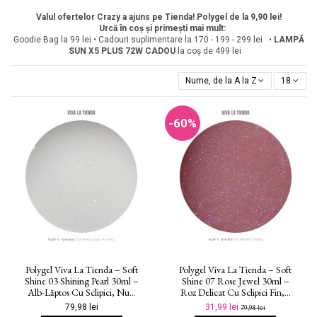
Valul ofertelor Crazy a ajuns pe Tienda! Polygel de la 9,90 lei!
Urcă în coș și primești mai mult:
Goodie Bag la 99 lei • Cadouri suplimentare la 170 - 199 - 299 lei •
LAMPĂ
SUN X5 PLUS 72W
CADOU
la coș de 499 lei
Nume, de la A la Z
18
-60%
Polygel Viva La Tienda – Soft
Polygel Viva La Tienda – Soft
Shine 03 Shining Pearl 30ml –
Shine 07 Rose Jewel 30ml –
Alb-Lăptos Cu Sclipici, Nu...
Roz Delicat Cu Sclipici Fin,...
79,98 lei
31,99 lei
79,98 lei