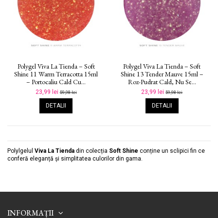
Polygel Viva La Tienda – Soft
Polygel Viva La Tienda – Soft
Shine 11 Warm Terracotta 15ml
Shine 13 Tender Mauve 15ml –
– Portocaliu Cald Cu...
Roz-Pudrat Cald, Nu Se...
23,99 lei
23,99 lei
59,98 lei
59,98 lei
DETALII
DETALII
Polylgelul
Viva La Tienda
din colecția
Soft Shine
conține un sclipici fin ce
conferă eleganță și simplitatea culorilor din gama.
INFORMAȚII