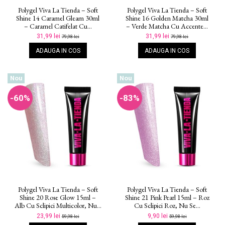
Polygel Viva La Tienda – Soft
Polygel Viva La Tienda – Soft
Shine 14 Caramel Gleam 30ml
Shine 16 Golden Matcha 30ml
– Caramel Catifelat Cu...
– Verde Matcha Cu Accente...
31,99 lei
31,99 lei
79,98 lei
79,98 lei
ADAUGA IN COS
ADAUGA IN COS
Nou
Nou
-60%
-83%
Polygel Viva La Tienda – Soft
Polygel Viva La Tienda – Soft
Shine 20 Rose Glow 15ml –
Shine 21 Pink Pearl 15ml – Roz
Alb Cu Sclipici Multicolor, Nu...
Cu Sclipici Roz, Nu Se...
23,99 lei
9,90 lei
59,98 lei
59,98 lei