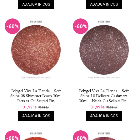
ADAUGA IN COS
ADAUGA IN COS
-60%
-60%
Polygel Viva La Tienda – Soft
Polygel Viva La Tienda – Soft
Shine 08 Shimmer Peach 30ml
Shine 10 Delicate Cashmere
– Piersică Cu Sclipici Fin,...
30ml – Nude Cu Sclipici Fin...
31,99 lei
31,99 lei
79,98 lei
79,98 lei
ADAUGA IN COS
ADAUGA IN COS
-60%
-60%