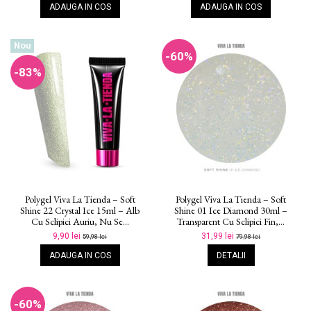
ADAUGA IN COS
ADAUGA IN COS
Nou
-60%
-83%
Polygel Viva La Tienda – Soft
Polygel Viva La Tienda – Soft
Shine 22 Crystal Ice 15ml – Alb
Shine 01 Ice Diamond 30ml –
Cu Sclipici Auriu, Nu Se...
Transparent Cu Sclipici Fin,...
9,90 lei
31,99 lei
59,98 lei
79,98 lei
ADAUGA IN COS
DETALII
-60%