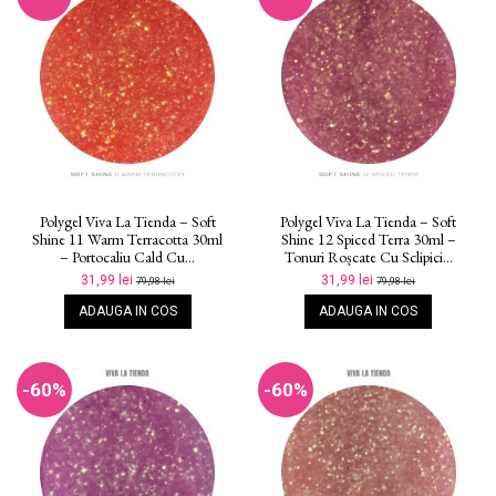
Polygel Viva La Tienda – Soft
Polygel Viva La Tienda – Soft
Shine 11 Warm Terracotta 30ml
Shine 12 Spiced Terra 30ml –
– Portocaliu Cald Cu...
Tonuri Roșcate Cu Sclipici...
31,99 lei
31,99 lei
79,98 lei
79,98 lei
ADAUGA IN COS
ADAUGA IN COS
-60%
-60%