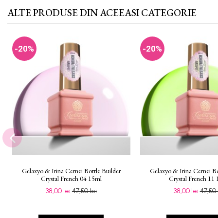
ALTE PRODUSE DIN ACEEASI CATEGORIE
-20%
-20%
Gelaxyo & Irina Cernei Bottle Builder
Gelaxyo & Irina Cernei Bo
Crystal French 04 15ml
Crystal French 11
38,00 lei
47,50 lei
38,00 lei
47,50 