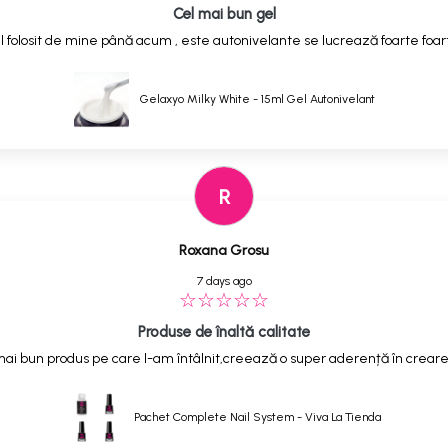
Cel mai bun gel
 folosit de mine până acum , este autonivelante se lucrează foarte foarte
Gelaxyo Milky White - 15ml Gel Autonivelant
R
Roxana Grosu
7 days ago
Produse de înaltă calitate
ai bun produs pe care l-am întâlnit,creează o super aderență în creare
Pachet Complete Nail System - Viva La Tienda