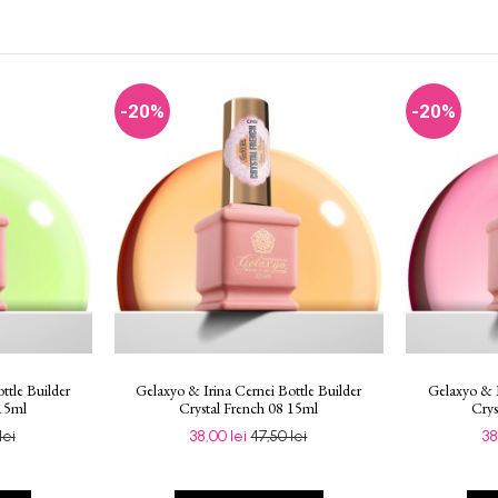
-20%
-20%
ttle Builder
Gelaxyo & Irina Cernei Bottle Builder
Gelaxyo & I
 15ml
Crystal French 08 15ml
Crys
lei
38,00 lei
47,50 lei
38