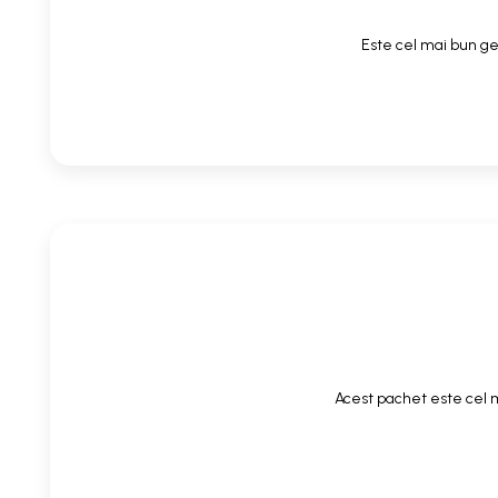
Este cel mai bun gel
Acest pachet este cel m