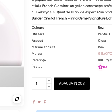
stilului French Glass într-un gel de construcție profe
cu Gelaxyo și susținut de 10 ani de expertiză în pr
Builder Crystal French – Irina Cernei Signature Edi
Culoare
Roz
Utilizare
Pentru G
Aspect
Clear
Mărime sticluță
15ml
Marca
GELAXY
Referință
BBCF2/1
În stoc
DA
ADAUGA IN COS