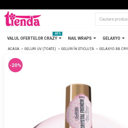
-85%
VALUL OFERTELOR CRAZY
NAIL WRAPS
GELAXYO
ACASA
GELURI UV (TOATE)
GELURI ÎN STICLUȚĂ
GELAXYO BB CRY
-20%