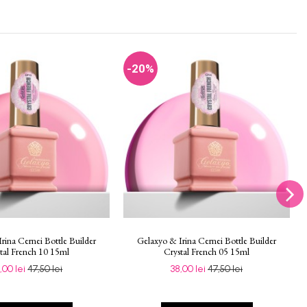
-20%
rina Cernei Bottle Builder
Gelaxyo & Irina Cernei Bottle Builder
tal French 10 15ml
Crystal French 05 15ml
,00 lei
47,50 lei
38,00 lei
47,50 lei