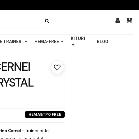
KITURI
E TRAINERI
HEMA-FREE
BLOG
CERNEI
RYSTAL
Irina Cernei
– trainer autor
ă acum cu rafinamentul