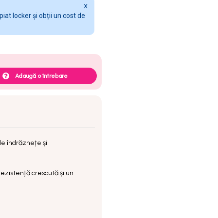
X
at locker și obții un cost de
Adaugă o întrebare
le îndrăznețe și
rezistență crescută
și un