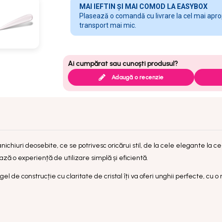
MAI IEFTIN ȘI MAI COMOD LA EASYBOX
Plasează o comandă cu livrare la cel mai apropi
transport mai mic.
Adaugă o recenzie
chiuri deosebite, ce se potrivesc oricărui stil, de la cele elegante la ce
ză o experiență de utilizare simplă și eficientă.
el de construcție cu claritate de cristal îți va oferi unghii perfecte, cu o