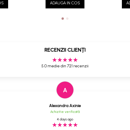
OS
ADAUGA IN COS
A
RECENZII CLIENȚI
5.0 medie din 721 recenzii
A
Alexandra Axinie
Achizitie verificată
4 days ago