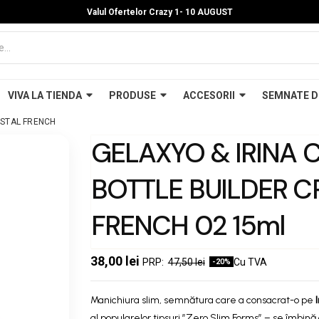
Valul Ofertelor Crazy 1- 10 A
UGUST
VIVA LA TIENDA
PRODUSE
ACCESORII
SEMNATE D
STAL FRENCH
GELAXYO & IRINA 
BOTTLE BUILDER C
FRENCH 02 15ml
38,00 lei
47,50 lei
Cu TVA
-20%
Manichiura slim, semnătura care a consacrat-o pe
al popularelor tipsuri ”Zero Slim Forms” – se îmbin