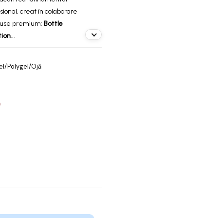
sional, creat în colaborare
oduse premium:
Bottle
tion
...
el/Polygel/Ojă
O
5