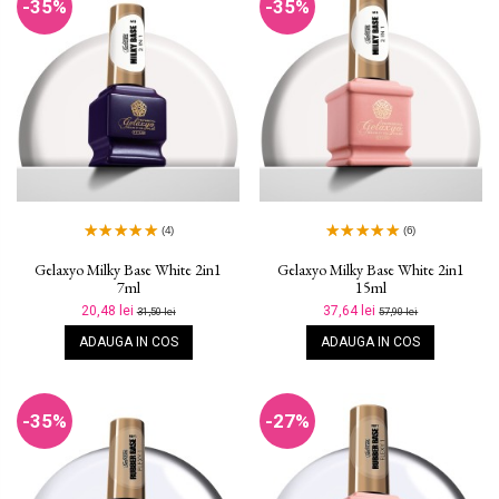
-35%
-35%
(4)
(6)
Gelaxyo Milky Base White 2in1
Gelaxyo Milky Base White 2in1
7ml
15ml
20,48 lei
37,64 lei
31,50 lei
57,90 lei
ADAUGA IN COS
ADAUGA IN COS
-35%
-27%