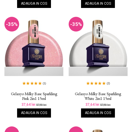
ADAUGA IN COS
ADAUGA IN COS
-35%
-35%
(1)
(2)
Gelaxyo Milky Base Sparkling
Gelaxyo Milky Base Sparkling
Pink 2in1 15ml
White 2in1 15ml
37,64 lei
37,64 lei
57,90 lei
57,90 lei
ADAUGA IN COS
ADAUGA IN COS