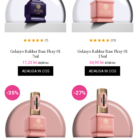
(7)
(23)
Gelaxyo Rubber Base Flexy 01
Gelaxyo Rubber Base Flexy 01
7ml
15ml
17,23 lei
34,90 lei
26,50 lei
47,50 lei
ADAUGA IN COS
ADAUGA IN COS
-35%
-27%