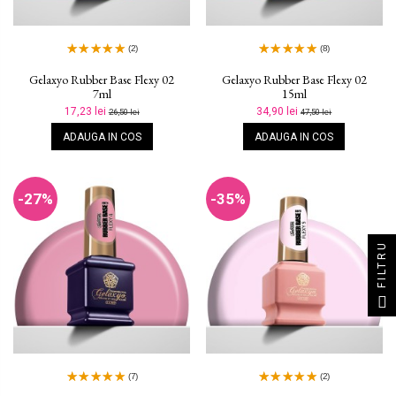
(2)
(8)
Gelaxyo Rubber Base Flexy 02
Gelaxyo Rubber Base Flexy 02
7ml
15ml
17,23 lei
34,90 lei
26,50 lei
47,50 lei
ADAUGA IN COS
ADAUGA IN COS
-27%
-35%
FILTRU
(7)
(2)