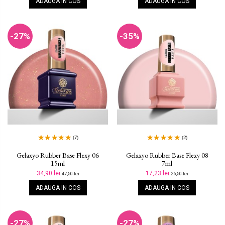
ADAUGA IN COS
ADAUGA IN COS
-27%
-35%
(7)
(2)
Gelaxyo Rubber Base Flexy 06
Gelaxyo Rubber Base Flexy 08
15ml
7ml
34,90 lei
17,23 lei
47,50 lei
26,50 lei
ADAUGA IN COS
ADAUGA IN COS
-27%
-27%