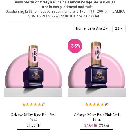
Valul ofertelor Crazy a ajuns pe Tienda! Polygel de la 9,90 lei!
Urcă în coș și primești mai mult:
Goodie Bag la 99 lei • Cadouri suplimentare la 170 - 199 - 299 lei •
LAMPĂ
SUN X5 PLUS 72W
CADOU
la coș de 499 lei
Nume, de la A la Z
22
-35%
(1)
(2)
Gelaxyo Milky Base Pink 2in1
Gelaxyo Milky Base Pink 2in1
7ml
15ml
31,50 lei
37,64 lei
57,90 lei