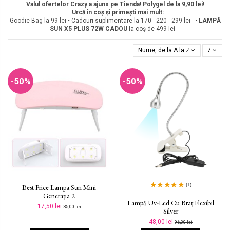
Valul ofertelor Crazy a ajuns pe Tienda! Polygel de la 9,90 lei!
Urcă în coș și primești mai mult:
Goodie Bag la 99 lei • Cadouri suplimentare la 170 - 220 - 299 lei •
LAMPĂ
SUN X5 PLUS 72W
CADOU
la coș de 499 lei
Nume, de la A la Z
7
-50%
-50%
(1)
Best Price Lampa Sun Mini
Generația 2
Lampă Uv-Led Cu Braț Flexibil
17,50 lei
35,00 lei
Silver
48,00 lei
96,00 lei