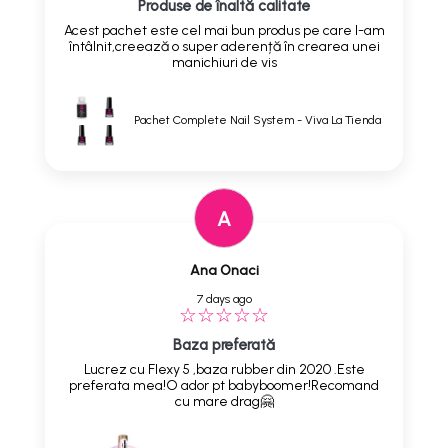
Produse de înaltă calitate
Acest pachet este cel mai bun produs pe care l-am
întâlnit,creează o super aderență în crearea unei
manichiuri de vis
Pachet Complete Nail System - Viva La Tienda
A
Ana Onaci
7 days ago
Baza preferată
Lucrez cu Flexy 5 ,baza rubber din 2020 .Este
preferata mea!O ador pt babyboomer!Recomand
cu mare drag🤗