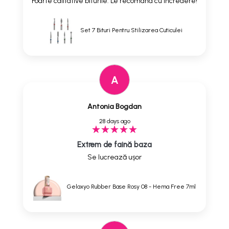
Foarte calitative biturile. Le recomand cu incredere!
Set 7 Bituri Pentru Stilizarea Cuticulei
A
Antonia Bogdan
28 days ago
Extrem de faină baza
Se lucrează ușor
Gelaxyo Rubber Base Rosy 08 - Hema Free 7ml