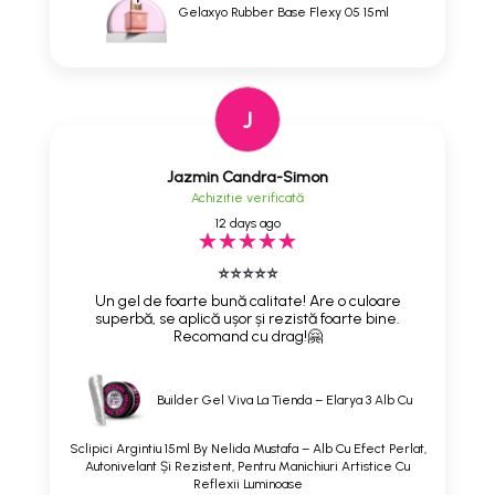
Gelaxyo Rubber Base Flexy 05 15ml
J
Jazmin Candra-Simon
Achizitie verificată
12 days ago
⭐⭐⭐⭐⭐
Un gel de foarte bună calitate! Are o culoare
superbă, se aplică ușor și rezistă foarte bine.
Recomand cu drag!🤗
Builder Gel Viva La Tienda – Elarya 3 Alb Cu
Sclipici Argintiu 15ml By Nelida Mustafa – Alb Cu Efect Perlat,
Autonivelant Și Rezistent, Pentru Manichiuri Artistice Cu
Reflexii Luminoase