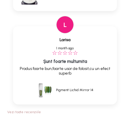
L
Larisa
1 month ago
Șunt foarte multumita
Produs foarte bun,foarte usor de folosit,cu un efect
superb
Pigment Lichid Mirror 14
Vezi toate recenziile