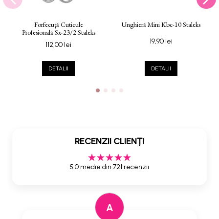
Forfecuţă Cuticule
Unghieră Mini Kbc-10 Staleks
Profesională Sx-23/2 Staleks
19,90 lei
112,00 lei
DETALII
DETALII
RECENZII CLIENȚI
5.0 medie din 721 recenzii
A