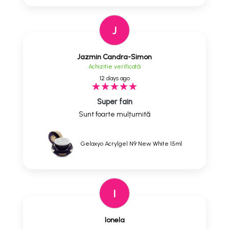
J
Jazmin Candra-Simon
Achizitie verificată
12 days ago
Super fain
Sunt foarte mulțumită
Gelaxyo Acrylgel N9 New White 15ml
I
Ionela