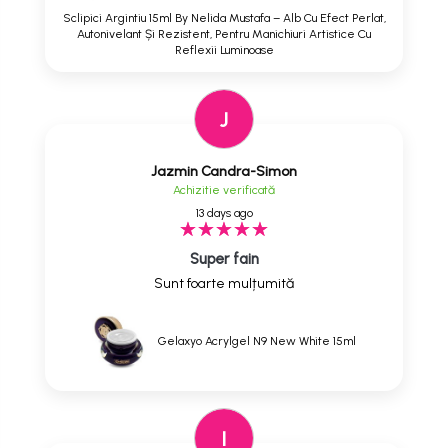
Sclipici Argintiu 15ml By Nelida Mustafa – Alb Cu Efect Perlat,
Autonivelant Și Rezistent, Pentru Manichiuri Artistice Cu
Reflexii Luminoase
J
Jazmin Candra-Simon
Achizitie verificată
13 days ago
Super fain
Sunt foarte mulțumită
Gelaxyo Acrylgel N9 New White 15ml
I