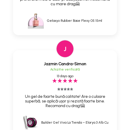
cu mare drag🤗
Gelaxyo Rubber Base Flexy 05 15ml
J
Jazmin Candra-Simon
Achizitie verificată
13 days ago
⭐⭐⭐⭐⭐
Un gel de foarte bună calitate! Are o culoare
superbă, se aplică ușor și rezistă foarte bine.
Recomand cu drag!🤗
Builder Gel Viva La Tienda – Elarya 3 Alb Cu