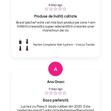
8 days ago
Produse de înaltă calitate
Acest pachet este cel mai bun produs pe care l-am
întâlnit,creează o super aderență în crearea unei
manichiuri de vis
Pachet Complete Nail System - Viva La Tienda
A
Ana Onaci
9 days ago
Baza preferată
Lucrez cu Flexy 5 ,baza rubber din 2020 .Este
preferata mea!O ador pt babyboomer!Recomand