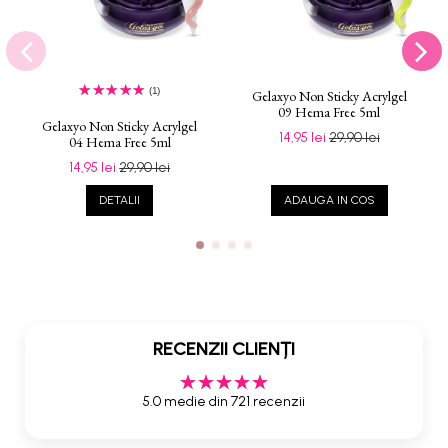
(1)
Gelaxyo Non Sticky Acrylgel
09 Hema Free 5ml
Gelaxyo Non Sticky Acrylgel
14,95 lei
29,90 lei
04 Hema Free 5ml
14,95 lei
29,90 lei
DETALII
ADAUGA IN COS
RECENZII CLIENȚI
5.0 medie din 721 recenzii