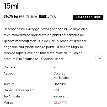
15ml
36,75 lei
73,50 lei
Cu TVA
-50%
Descoperiți noul Acrylgel revoluționar de la Gelaxyo, cu o
textură inedită ce amintește de plastilină, complet ne-
lipicios! Îmbrăcați mănușile de lucru și modelați direct cu
degetele sau folosiți spatula pentru a sculpta unghiile
tehnice rapid și eficient, fără a mai folosi soluții lichide
precum Slip Solution sau Cleaner! Acest...
Culoare
Roz
Aspect
Colorat
Ne-lipicios
Textură
Plastilină
Capacitate recipient
5ml
Tip Ambalaj
Recipient
Marca
GELAXYO