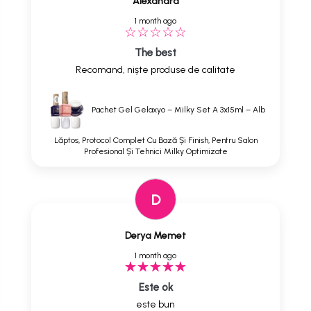
Alexandra
1 month ago
The best
Recomand, niște produse de calitate
Pachet Gel Gelaxyo – Milky Set A 3x15ml – Alb
Lăptos, Protocol Complet Cu Bază Și Finish, Pentru Salon
Profesional Și Tehnici Milky Optimizate
D
Derya Memet
1 month ago
Este ok
este bun