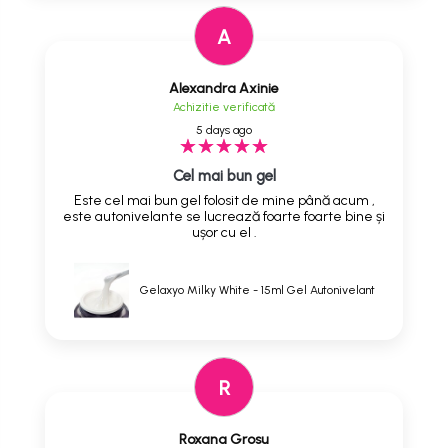
A
Alexandra Axinie
Achizitie verificată
5 days ago
Cel mai bun gel
Este cel mai bun gel folosit de mine până acum ,
este autonivelante se lucrează foarte foarte bine și
ușor cu el .
Gelaxyo Milky White - 15ml Gel Autonivelant
R
Roxana Grosu