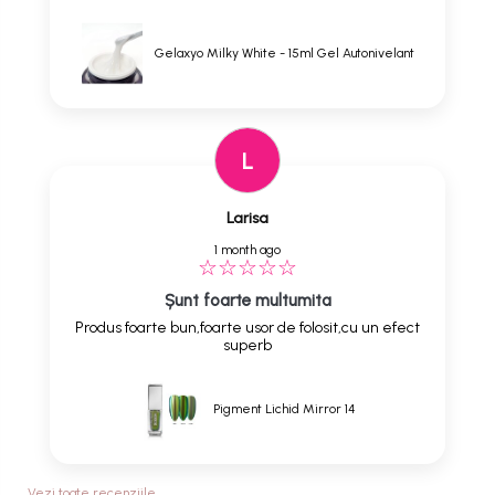
Gelaxyo Milky White - 15ml Gel Autonivelant
L
Larisa
1 month ago
Șunt foarte multumita
Produs foarte bun,foarte usor de folosit,cu un efect
superb
Pigment Lichid Mirror 14
Vezi toate recenziile