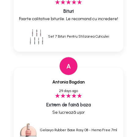
Bituri
Foarte calitative biturile. Le recomand cu incredere!
Set 7 Bituri Pentru Stilizarea Cuticulei
A
Antonia Bogdan
29 days ago
Extrem de faină baza
Se lucrează ușor
Gelaxyo Rubber Base Rosy 08 - Hema Free 7ml