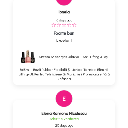
Ionela
16 days ago
Foarte bun
Excelent
Sistem Aderență Gelaxyo – Anti-Lifting 3 Pași
3x15ml – Bază Rubber Flexibilă Și Lichide Tehnice, Elimină
Lifting-Ul, Pentru Tehniciene Și Manichiuri Profesionale Fără
Refaceri
E
Elena Ramona Niculescu
Achizitie verificată
20 days ago