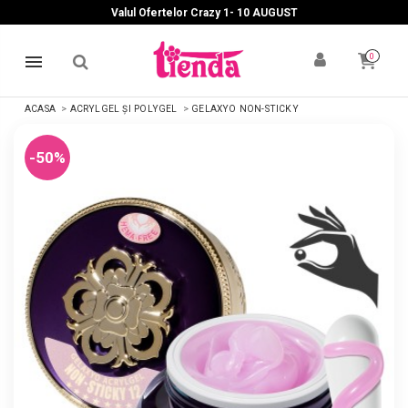
Valul Ofertelor Crazy 1- 10 A
UGUST
0
ACASA
ACRYLGEL ȘI POLYGEL
GELAXYO NON-STICKY
-50%