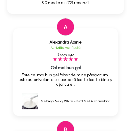
5.0 medie din 721 recenzii
A
Alexandra Axinie
Achizitie verificată
5 days ago
Cel mai bun gel
Este cel mai bun gel folosit de mine până acum ,
este autonivelante se lucrează foarte foarte bine și
ușor cu el .
Gelaxyo Milky White - 15ml Gel Autonivelant
R