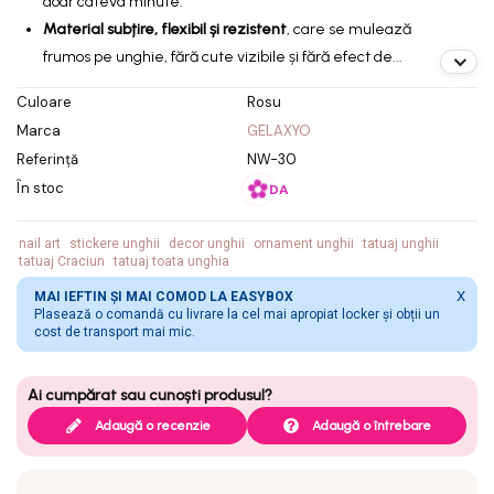
doar câteva minute.
Material subțire, flexibil și rezistent
, care se mulează
frumos pe unghie, fără cute vizibile și fără efect de...
Culoare
Rosu
Marca
GELAXYO
Referință
NW-30
În stoc
DA
nail art
stickere unghii
decor unghii
ornament unghii
tatuaj unghii
tatuaj Craciun
tatuaj toata unghia
X
MAI IEFTIN ȘI MAI COMOD LA EASYBOX
Plasează o comandă cu livrare la cel mai apropiat locker și obții un
cost de transport mai mic.
Adaugă o recenzie
Adaugă o întrebare