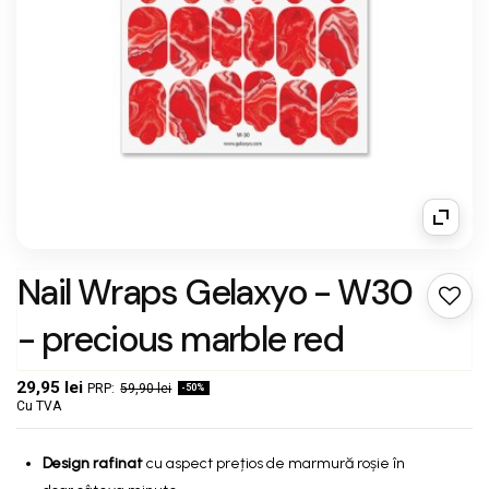
Nail Wraps Gelaxyo - W30
- precious marble red
29,95 lei
59,90 lei
-50%
Cu TVA
Design rafinat
cu aspect prețios de marmură roșie în