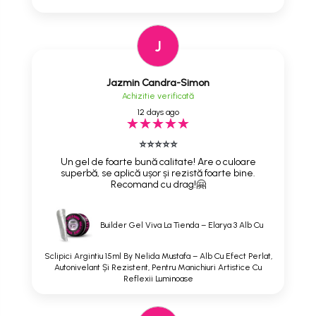
J
Jazmin Candra-Simon
Achizitie verificată
12 days ago
⭐⭐⭐⭐⭐
Un gel de foarte bună calitate! Are o culoare
superbă, se aplică ușor și rezistă foarte bine.
Recomand cu drag!🤗
Builder Gel Viva La Tienda – Elarya 3 Alb Cu
Sclipici Argintiu 15ml By Nelida Mustafa – Alb Cu Efect Perlat,
Autonivelant Și Rezistent, Pentru Manichiuri Artistice Cu
Reflexii Luminoase