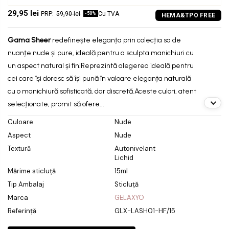
29,95 lei
59,90 lei
Cu TVA
-50%
Gama Sheer
redefinește eleganța prin colecția sa de
nuanțe nude și pure, ideală pentru a sculpta manichiuri cu
un aspect natural și fin!
Reprezintă alegerea ideală pentru
cei care își doresc să își pună în valoare eleganța naturală
cu o manichiură sofisticată, dar discretă.
Aceste culori, atent
selecționate, promit să ofere...
Culoare
Nude
Aspect
Nude
Textură
Autonivelant
Lichid
Mărime sticluță
15ml
Tip Ambalaj
Sticluță
Marca
GELAXYO
Referință
GLX-LASH01-HF/15