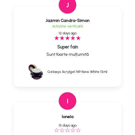
J
Jazmin Candra-Simon
Achizitie verificată
12 days ago
Super fain
Sunt foarte mulțumită
Gelaxyo Acrylgel N9 New White 15ml
I
Ionela
15 days ago