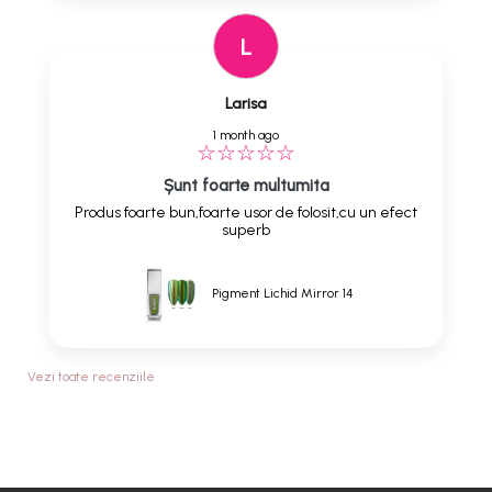
L
Larisa
1 month ago
Șunt foarte multumita
Produs foarte bun,foarte usor de folosit,cu un efect
superb
Pigment Lichid Mirror 14
Vezi toate recenziile