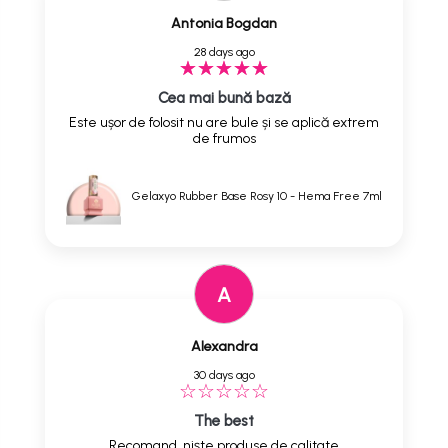
Antonia Bogdan
28 days ago
Cea mai bună bază
Este ușor de folosit nu are bule și se aplică extrem
de frumos
Gelaxyo Rubber Base Rosy 10 - Hema Free 7ml
A
Alexandra
30 days ago
The best
Recomand, niște produse de calitate