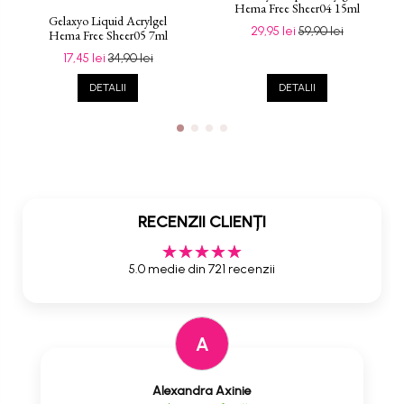
Hema Free Sheer04 15ml
Gelaxyo Liquid Acrylgel
29,95 lei
59,90 lei
Hema Free Sheer05 7ml
17,45 lei
34,90 lei
DETALII
DETALII
RECENZII CLIENȚI
5.0 medie din 721 recenzii
A
Alexandra Axinie