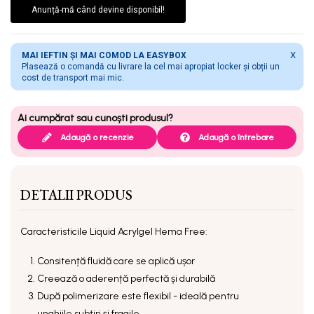
Anunță-mă când devine disponibil!
X
MAI IEFTIN ȘI MAI COMOD LA EASYBOX
Plasează o comandă cu livrare la cel mai apropiat locker și obții un
cost de transport mai mic.
Adaugă o recenzie
Adaugă o întrebare
DETALII PRODUS
Caracteristicile Liquid Acrylgel Hema Free:
Consitență fluidă care se aplică ușor
Creează o aderență perfectă și durabilă
După polimerizare este flexibil - ideală pentru
unghiile subțiri și fragile