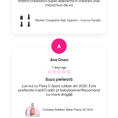
întâlnit,creează o super aderență în crearea unei
manichiuri de vis
Pachet Complete Nail System - Viva La Tienda
A
Ana Onaci
7 days ago
Baza preferată
Lucrez cu Flexy 5 ,baza rubber din 2020 .Este
preferata mea!O ador pt babyboomer!Recomand
cu mare drag🤗
Gelaxyo Rubber Base Flexy 05 15ml