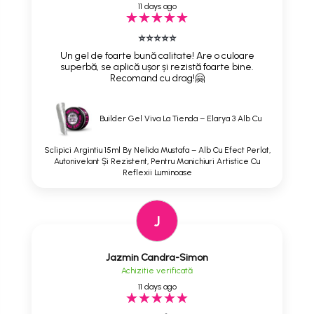
11 days ago
⭐⭐⭐⭐⭐
Un gel de foarte bună calitate! Are o culoare
superbă, se aplică ușor și rezistă foarte bine.
Recomand cu drag!🤗
Builder Gel Viva La Tienda – Elarya 3 Alb Cu
Sclipici Argintiu 15ml By Nelida Mustafa – Alb Cu Efect Perlat,
Autonivelant Și Rezistent, Pentru Manichiuri Artistice Cu
Reflexii Luminoase
J
Jazmin Candra-Simon
Achizitie verificată
11 days ago