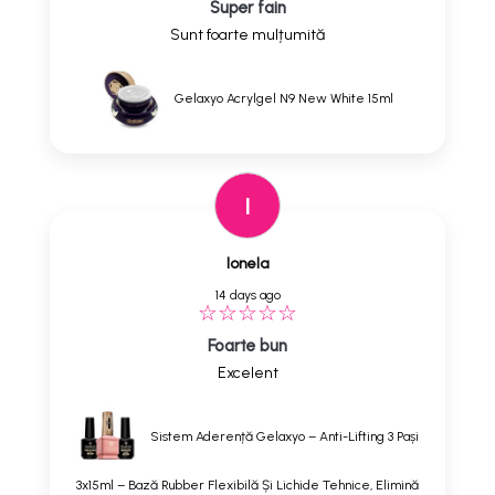
Super fain
Sunt foarte mulțumită
Gelaxyo Acrylgel N9 New White 15ml
I
Ionela
14 days ago
Foarte bun
Excelent
Sistem Aderență Gelaxyo – Anti-Lifting 3 Pași
3x15ml – Bază Rubber Flexibilă Și Lichide Tehnice, Elimină