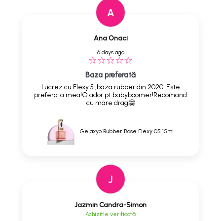
A
Ana Onaci
6 days ago
Baza preferată
Lucrez cu Flexy 5 ,baza rubber din 2020 .Este
preferata mea!O ador pt babyboomer!Recomand
cu mare drag🤗
Gelaxyo Rubber Base Flexy 05 15ml
J
Jazmin Candra-Simon
Achizitie verificată