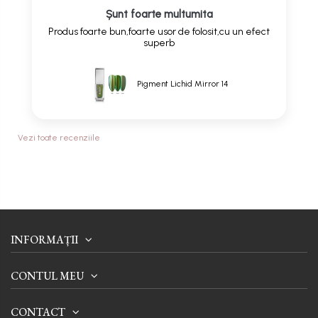
Șunt foarte multumita
Produs foarte bun,foarte usor de folosit,cu un efect
superb
Pigment Lichid Mirror 14
Vezi toate recenziile
INFORMAȚII
CONTUL MEU
CONTACT