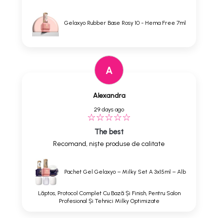
Gelaxyo Rubber Base Rosy 10 - Hema Free 7ml
A
Alexandra
29 days ago
The best
Recomand, niște produse de calitate
Pachet Gel Gelaxyo – Milky Set A 3x15ml – Alb
Lăptos, Protocol Complet Cu Bază Și Finish, Pentru Salon
Profesional Și Tehnici Milky Optimizate