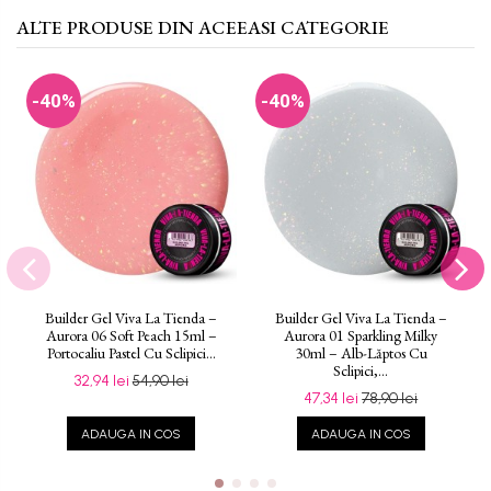
ALTE PRODUSE DIN ACEEASI CATEGORIE
-40%
-40%
Builder Gel Viva La Tienda –
Builder Gel Viva La Tienda –
Aurora 06 Soft Peach 15ml –
Aurora 01 Sparkling Milky
Portocaliu Pastel Cu Sclipici...
30ml – Alb-Lăptos Cu
Sclipici,...
32,94 lei
54,90 lei
47,34 lei
78,90 lei
ADAUGA IN COS
ADAUGA IN COS