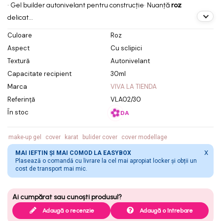
• Gel builder autonivelant pentru construcție
• Nuanță
roz
delicat...
Culoare
Roz
Aspect
Cu sclipici
Textură
Autonivelant
Capacitate recipient
30ml
Marca
VIVA LA TIENDA
Referință
VLA02/30
În stoc
DA
make-up gel
cover
karat
bulider cover
cover modellage
X
MAI IEFTIN ȘI MAI COMOD LA EASYBOX
Plasează o comandă cu livrare la cel mai apropiat locker și obții un
cost de transport mai mic.
Adaugă o recenzie
Adaugă o întrebare