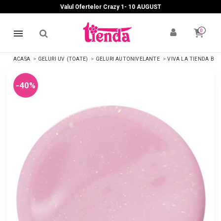
Valul Ofertelor Crazy 1- 10 A
UGUST
0
ACASA
GELURI UV (TOATE)
GELURI AUTONIVELANTE
VIVA LA TIENDA BU
-40%