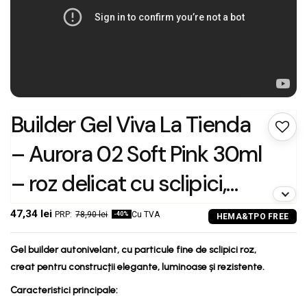
Builder Gel Viva La Tienda
– Aurora 02 Soft Pink 30ml
– roz delicat cu sclipici,
autonivelant, rezistență
47,34 lei
78,90 lei
Cu TVA
-40%
ridicată, pentru
Gel builder autonivelant, cu particule fine de sclipici roz,
construcție și finisaj
creat pentru construcții elegante, luminoase și rezistente.
Caracteristici principale:
luminos