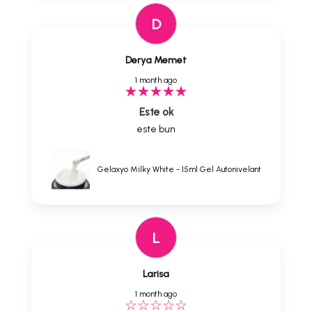
D
Derya Memet
1 month ago
Este ok
este bun
Gelaxyo Milky White - 15ml Gel Autonivelant
L
Larisa
1 month ago