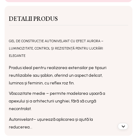
DETALII PRODUS
GEL DE CONSTRUCȚIE AUTONIVELANT CU EFECT AURORA –
LUMINOZITATE, CONTROL ȘI REZISTENȚĂ PENTRU LUCRĂRI
ELEGANTE
Produs ideal pentru realizarea extensiilor pe tipsuri
reutilizabile sau șablon, oferind un aspect delicat,
luminos și feminin, cu reflex roz fin.
Vâscozitate medie
– permite modelarea ușoară a
apexului și a arhitecturii unghiei, fără să curgă
necontrolat.
Autonivelant
– ușurează aplicarea și ajută la
reducerea...