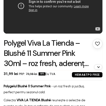
Polygel Viva La Tienda –
Blushé 11 Summer Pink
30ml – roz fresh, aderență
optimă, se pilește ușor,
31,99 lei
79,98 lei
Cu TVA
-60%
pentru extensii și
Polygelul Blushé 11
Summer Pink
- un roz fresh și jucăuș,
construcție cu controlul
perfect pentru sezonul cald.
Colecția
VIVA LA TIENDA
Blushé
reunește o selecție de
modelării