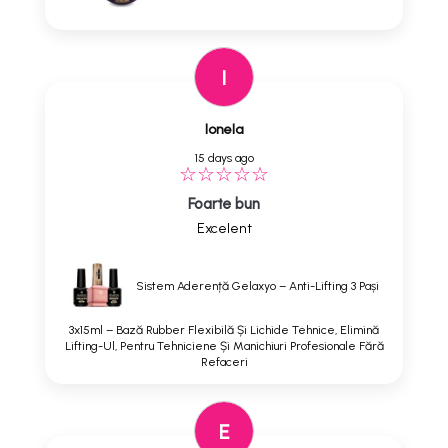
I
Ionela
15 days ago
Foarte bun
Excelent
Sistem Aderență Gelaxyo – Anti-Lifting 3 Pași
3x15ml – Bază Rubber Flexibilă Și Lichide Tehnice, Elimină
Lifting-Ul, Pentru Tehniciene Și Manichiuri Profesionale Fără
Refaceri
E