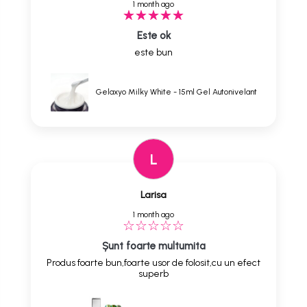
1 month ago
Este ok
este bun
Gelaxyo Milky White - 15ml Gel Autonivelant
L
Larisa
1 month ago
Șunt foarte multumita
Produs foarte bun,foarte usor de folosit,cu un efect
superb