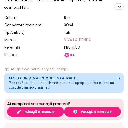
nuanțe nude, în tonuri rafinate de roz pudrat, cu un aer
cosmopolit și...
Culoare
Roz
Capacitate recipient
30ml
Tip Ambalaj
Tub
Marca
VIVA LA TIENDA
Referință
PBL-11/30
În stoc
DA
gel 4d
gelaxyo
karat
acrylgel
polygel
X
MAI IEFTIN ȘI MAI COMOD LA EASYBOX
Plasează o comandă cu livrare la cel mai apropiat locker și obții un
cost de transport mai mic.
Adaugă o recenzie
Adaugă o întrebare