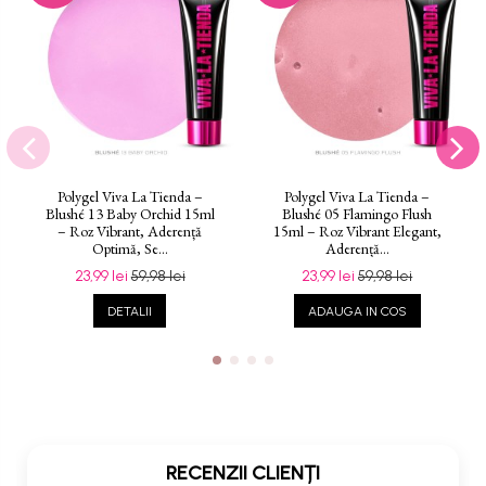
Polygel Viva La Tienda –
Polygel Viva La Tienda –
Blushé 13 Baby Orchid 15ml
Blushé 05 Flamingo Flush
– Roz Vibrant, Aderență
15ml – Roz Vibrant Elegant,
Optimă, Se...
Aderență...
23,99 lei
59,98 lei
23,99 lei
59,98 lei
DETALII
ADAUGA IN COS
RECENZII CLIENȚI