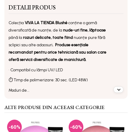
DETALII PRODUS
Colecția
VIVA LA TIENDA
Blushé
conține o gamă
diversificată de nuanțe, de la
nude-uri fine, lăptoase
până la
rozuri delicate, toate fiind
nuanțe pure fără
sclipici sau alte adaosuri
.
Produse e
sențiale
recomandat pentru orice tehniciană sau salon care
oferă servicii diversificate de manichiură.
• Compatibil cu lămpi UV/ LED
⏱ Timp de polimerizare: 30 sec. (LED 48W)
Moduri de...
ALTE PRODUSE DIN ACEEASI CATEGORIE
-60%
-60%