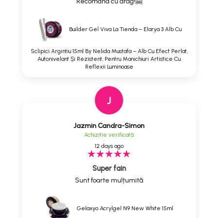
Recomand cu drag!🤗
Builder Gel Viva La Tienda – Elarya 3 Alb Cu
Sclipici Argintiu 15ml By Nelida Mustafa – Alb Cu Efect Perlat,
Autonivelant Și Rezistent, Pentru Manichiuri Artistice Cu
Reflexii Luminoase
J
Jazmin Candra-Simon
Achizitie verificată
12 days ago
Super fain
Sunt foarte mulțumită
Gelaxyo Acrylgel N9 New White 15ml