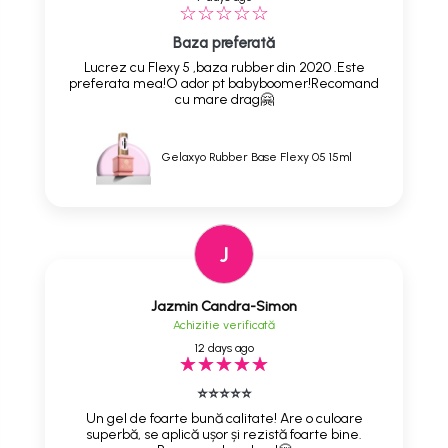
Baza preferată
Lucrez cu Flexy 5 ,baza rubber din 2020 .Este
preferata mea!O ador pt babyboomer!Recomand
cu mare drag🤗
Gelaxyo Rubber Base Flexy 05 15ml
J
Jazmin Candra-Simon
Achizitie verificată
12 days ago
⭐⭐⭐⭐⭐
Un gel de foarte bună calitate! Are o culoare
superbă, se aplică ușor și rezistă foarte bine.