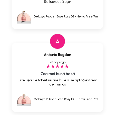
Se lucrează ușor
Gelaxyo Rubber Base Rosy 08 - Hema Free 7ml
A
Antonia Bogdan
28 days ago
Cea mai bună bază
Este ușor de folosit nu are bule și se aplică extrem
de frumos
Gelaxyo Rubber Base Rosy 10 - Hema Free 7ml