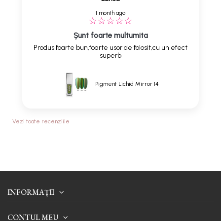
1 month ago
Șunt foarte multumita
Produs foarte bun,foarte usor de folosit,cu un efect
superb
Pigment Lichid Mirror 14
Vezi toate recenziile
INFORMAȚII
CONTUL MEU