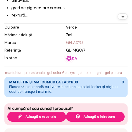
ultra-fluid
grad de pigmentare crescut;
textură...
Culoare
Verde
Mărime sticluță
7ml
Marca
GELAXYO
Referință
GL-MGO/7
În stoc
DA
manichiura profesionala
gel color Gelaxyo
gel color unghii
gel pictura
X
MAI IEFTIN ȘI MAI COMOD LA EASYBOX
Plasează o comandă cu livrare la cel mai apropiat locker și obții un
cost de transport mai mic.
Adaugă o recenzie
Adaugă o întrebare