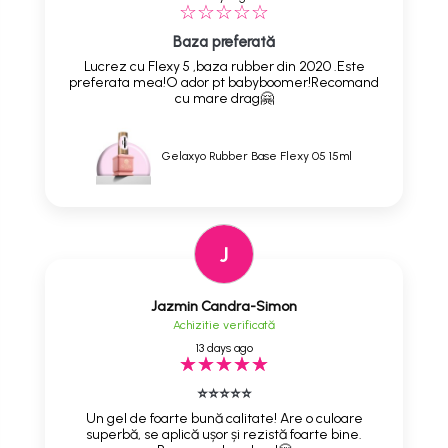
Baza preferată
Lucrez cu Flexy 5 ,baza rubber din 2020 .Este
preferata mea!O ador pt babyboomer!Recomand
cu mare drag🤗
Gelaxyo Rubber Base Flexy 05 15ml
J
Jazmin Candra-Simon
Achizitie verificată
13 days ago
⭐⭐⭐⭐⭐
Un gel de foarte bună calitate! Are o culoare
superbă, se aplică ușor și rezistă foarte bine.