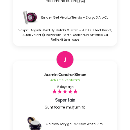
Recomand cu drag!🤗
Builder Gel Viva La Tienda – Elarya 3 Alb Cu
Sclipici Argintiu 15ml By Nelida Mustafa – Alb Cu Efect Perlat,
Autonivelant Și Rezistent, Pentru Manichiuri Artistice Cu
Reflexii Luminoase
J
Jazmin Candra-Simon
Achizitie verificată
13 days ago
Super fain
Sunt foarte mulțumită
Gelaxyo Acrylgel N9 New White 15ml