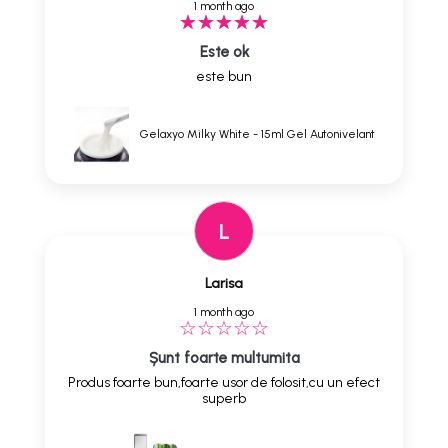
1 month ago
Este ok
este bun
Gelaxyo Milky White - 15ml Gel Autonivelant
L
Larisa
1 month ago
Șunt foarte multumita
Produs foarte bun,foarte usor de folosit,cu un efect
superb