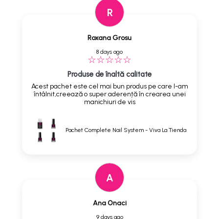
R
Roxana Grosu
8 days ago
Produse de înaltă calitate
Acest pachet este cel mai bun produs pe care l-am
întâlnit,creează o super aderență în crearea unei
manichiuri de vis
Pachet Complete Nail System - Viva La Tienda
A
Ana Onaci
9 days ago