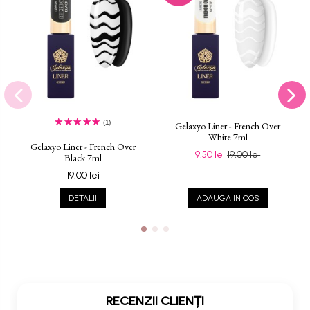
(1)
Gelaxyo Liner - French Over
White 7ml
Gelaxyo Liner - French Over
9,50 lei
19,00 lei
Black 7ml
19,00 lei
DETALII
ADAUGA IN COS
RECENZII CLIENȚI