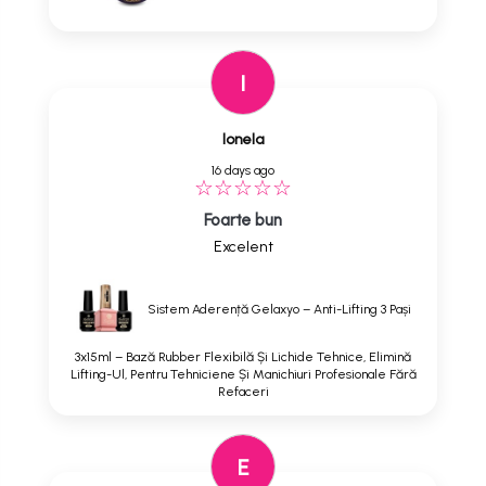
I
Ionela
16 days ago
Foarte bun
Excelent
Sistem Aderență Gelaxyo – Anti-Lifting 3 Pași
3x15ml – Bază Rubber Flexibilă Și Lichide Tehnice, Elimină
Lifting-Ul, Pentru Tehniciene Și Manichiuri Profesionale Fără
Refaceri
E