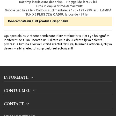
Cât timp insula este deschisă... Polygel de la 9,99 lei!
Urcă în coș și primești mai mult:
Goodie Bag la 99 lei • Cadouri suplimentare la 170 - 199 - 299 lei •
LAMPĂ
SUN X5 PLUS 72W
CADOU
la coș de 499 lei
Deocamdata nu sunt produse disponibile
Ojă specială cu 2 efecte combinate: Blitz strălucitor și Cat-Eye holografic!
Indiferent de zi sau noapte unul dintre cele două efecte îți va delecta
privirea: la lumina zilei va fi vizibil efectul Cat-Eye, la lumină artificială/bliț va
deveni vizibil și efectul sclipiciului reflectorizant!
INFORMAȚII
CONTUL MEU
CONTACT