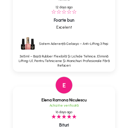
12 days ago
Foarte bun
Excelent
Sistem Aderență Gelaxyo – Anti-Lifting 3 Pași
3x15ml – Bază Rubber Flexibilă Și Lichide Tehnice, Elimină
Lifting-Ul, Pentru Tehniciene Și Manichiuri Profesionale Fără
Refaceri
E
Elena Ramona Niculescu
Achizitie verificată
16 days ago
Bituri