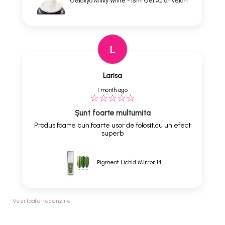
Gelaxyo Milky White - 15ml Gel Autonivelant
L
Larisa
1 month ago
Șunt foarte multumita
Produs foarte bun,foarte usor de folosit,cu un efect
superb
Pigment Lichid Mirror 14
Vezi toate recenziile