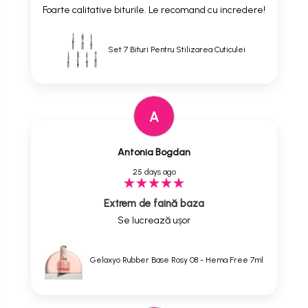
Foarte calitative biturile. Le recomand cu incredere!
Set 7 Bituri Pentru Stilizarea Cuticulei
A
Antonia Bogdan
25 days ago
Extrem de faină baza
Se lucrează ușor
Gelaxyo Rubber Base Rosy 08 - Hema Free 7ml