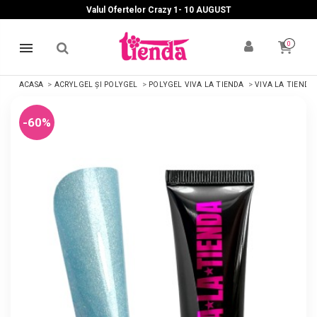
Valul Ofertelor Crazy 1- 10 A
UGUST
0
ACASA
ACRYLGEL ȘI POLYGEL
POLYGEL VIVA LA TIENDA
VIVA LA TIENDA
-60%