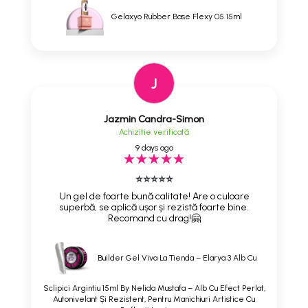
Gelaxyo Rubber Base Flexy 05 15ml
J
Jazmin Candra-Simon
Achizitie verificată
9 days ago
⭐⭐⭐⭐⭐
Un gel de foarte bună calitate! Are o culoare
superbă, se aplică ușor și rezistă foarte bine.
Recomand cu drag!🤗
Builder Gel Viva La Tienda – Elarya 3 Alb Cu
Sclipici Argintiu 15ml By Nelida Mustafa – Alb Cu Efect Perlat,
Autonivelant Și Rezistent, Pentru Manichiuri Artistice Cu