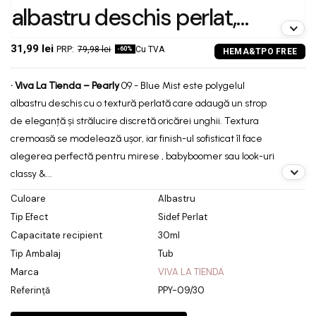
albastru deschis perlat,
textură cremoasă, pentru
31,99 lei
79,98 lei
Cu TVA
-60%
manichiuri elegante și
• Viva La Tienda – Pearly
09 - Blue Mist este polygelul
ocazii cu strălucire subtilă
albastru deschis cu o textură perlată care adaugă un strop
de eleganță și strălucire discretă oricărei unghii. Textura
cremoasă se modelează ușor, iar finish-ul sofisticat îl face
alegerea perfectă pentru mirese , babyboomer sau look-uri
classy &...
Culoare
Albastru
Tip Efect
Sidef Perlat
Capacitate recipient
30ml
Tip Ambalaj
Tub
Marca
VIVA LA TIENDA
Referință
PPY-09/30