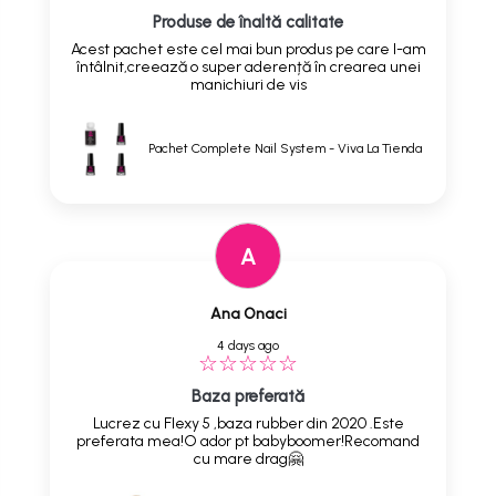
Produse de înaltă calitate
Acest pachet este cel mai bun produs pe care l-am
întâlnit,creează o super aderență în crearea unei
manichiuri de vis
Pachet Complete Nail System - Viva La Tienda
A
Ana Onaci
4 days ago
Baza preferată
Lucrez cu Flexy 5 ,baza rubber din 2020 .Este
preferata mea!O ador pt babyboomer!Recomand
cu mare drag🤗