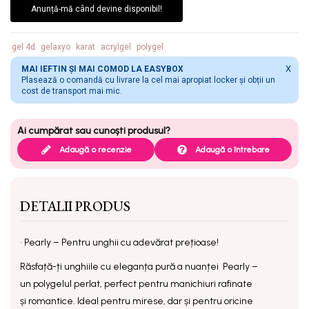
Anunță-mă când devine disponibil!
gel 4d
gelaxyo
karat
acrylgel
polygel
X
MAI IEFTIN ȘI MAI COMOD LA EASYBOX
Plasează o comandă cu livrare la cel mai apropiat locker și obții un
cost de transport mai mic.
Adaugă o recenzie
Adaugă o întrebare
DETALII PRODUS
•
Pearly –
Pentru unghii cu adevărat prețioase!
Răsfață-ți unghiile cu eleganța pură a nuanței
Pearly
–
un polygelul perlat, perfect pentru manichiuri rafinate
și romantice. Ideal pentru mirese, dar și pentru oricine