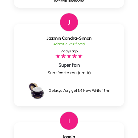
Reflexii Luminoase
J
Jazmin Candra-Simon
Achizitie verificată
9 days ago
Super fain
Sunt foarte mulțumită
Gelaxyo Acrylgel N9 New White 15ml
I
Ionela