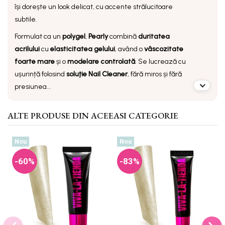
își dorește un look delicat, cu accente strălucitoare
subtile.
Formulat ca un
polygel
,
Pearly
combină
duritatea
acrilului
cu
elasticitatea gelului
, având o
vâscozitate
foarte mare
și o
modelare controlată
. Se lucrează cu
ușurință folosind
soluție Nail Cleaner
, fără miros și fără
presiunea...
ALTE PRODUSE DIN ACEEASI CATEGORIE
Nou
Nou
-60%
-83%