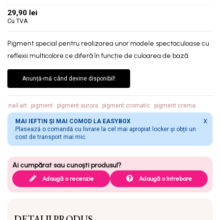
29,90 lei
Cu TVA
Pigment special pentru realizarea unor modele spectaculoase cu
reflexii multicolore ce diferă în funcție de culoarea de bază.
Anunță-mă când devine disponibil!
nail-art
pigment
pigment aurora
pigment cromatic
pigment crema
X
MAI IEFTIN ȘI MAI COMOD LA EASYBOX
Plasează o comandă cu livrare la cel mai apropiat locker și obții un
cost de transport mai mic.
Adaugă o recenzie
Adaugă o întrebare
DETALII PRODUS