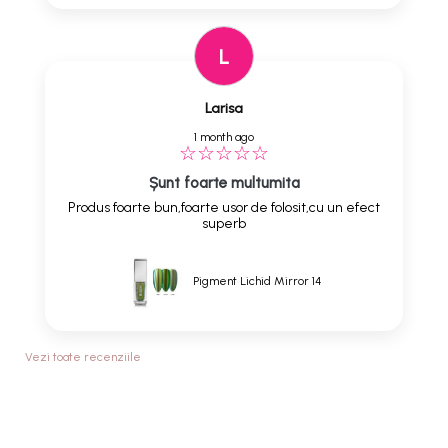
L
Larisa
1 month ago
Șunt foarte multumita
Produs foarte bun,foarte usor de folosit,cu un efect
superb
Pigment Lichid Mirror 14
Vezi toate recenziile