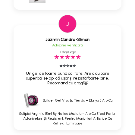
J
Jazmin Candra-Simon
Achizitie verificată
11 days ago
⭐⭐⭐⭐⭐
Un gel de foarte bună calitate! Are o culoare
superbă, se aplică ușor și rezistă foarte bine.
Recomand cu drag!🤗
Builder Gel Viva La Tienda – Elarya 3 Alb Cu
Sclipici Argintiu 15ml By Nelida Mustafa – Alb Cu Efect Perlat,
Autonivelant Și Rezistent, Pentru Manichiuri Artistice Cu
Reflexii Luminoase