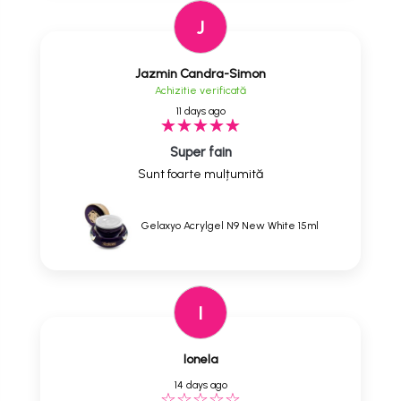
J
Jazmin Candra-Simon
Achizitie verificată
11 days ago
Super fain
Sunt foarte mulțumită
Gelaxyo Acrylgel N9 New White 15ml
I
Ionela
14 days ago