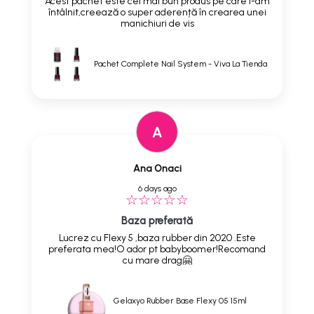
Acest pachet este cel mai bun produs pe care l-am
întâlnit,creează o super aderență în crearea unei
manichiuri de vis
Pachet Complete Nail System - Viva La Tienda
A
Ana Onaci
6 days ago
Baza preferată
Lucrez cu Flexy 5 ,baza rubber din 2020 .Este
preferata mea!O ador pt babyboomer!Recomand
cu mare drag🤗
Gelaxyo Rubber Base Flexy 05 15ml