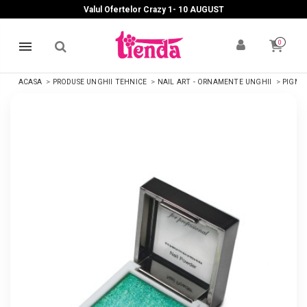
Valul Ofertelor Crazy 1- 10 A
UGUST
0
ACASA
PRODUSE UNGHII TEHNICE
NAIL ART - ORNAMENTE UNGHII
PIGME