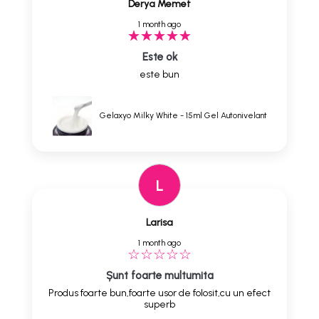
Derya Memet
1 month ago
Este ok
este bun
Gelaxyo Milky White - 15ml Gel Autonivelant
L
Larisa
1 month ago
Șunt foarte multumita
Produs foarte bun,foarte usor de folosit,cu un efect
superb