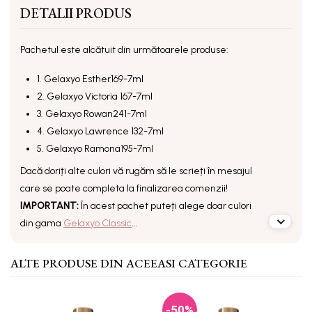
DETALII PRODUS
Pachetul este alcătuit din următoarele produse:
1. Gelaxyo Esther169-7ml
2. Gelaxyo Victoria 167-7ml
3. Gelaxyo Rowan241-7ml
4. Gelaxyo Lawrence 132-7ml
5. Gelaxyo Ramona195-7ml
Dacă doriți alte culori vă rugăm să le scrieți în mesajul
care se poate completa la finalizarea comenzii!
IMPORTANT:
În acest pachet puteți alege doar culori
din gama
Gelaxyo Classic
...
ALTE PRODUSE DIN ACEEASI CATEGORIE
-50%