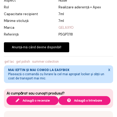
Aspect
Nude
Rol
Realizare aderență + Apex
Capacitate recipient
7ml
Mărime sticluță
7ml
Marca
GELAXYO
Referință
P5GP7/18
Anunță-mă când devine disponibil!
gel lac
gel polish
summer colection
X
MAI IEFTIN ȘI MAI COMOD LA EASYBOX
Plasează o comandă cu livrare la cel mai apropiat locker și obții un
cost de transport mai mic.
Adaugă o recenzie
Adaugă o întrebare