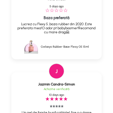
5 days ago
Baza preferată
Lucrez cu Flexy 5 ,baza rubber din 2020 .Este
preferata mea!O ador pt babyboomer!Recomand
cu mare drag🤗
Gelaxyo Rubber Base Flexy 05 15ml
J
Jazmin Candra-Simon
Achizitie verificată
10 days ago
⭐⭐⭐⭐⭐
Un gel de foarte bună calitate! Are o culoare