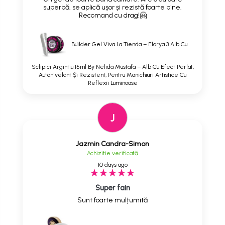
superbă, se aplică ușor și rezistă foarte bine.
Recomand cu drag!🤗
Builder Gel Viva La Tienda – Elarya 3 Alb Cu
Sclipici Argintiu 15ml By Nelida Mustafa – Alb Cu Efect Perlat,
Autonivelant Și Rezistent, Pentru Manichiuri Artistice Cu
Reflexii Luminoase
J
Jazmin Candra-Simon
Achizitie verificată
10 days ago
Super fain
Sunt foarte mulțumită