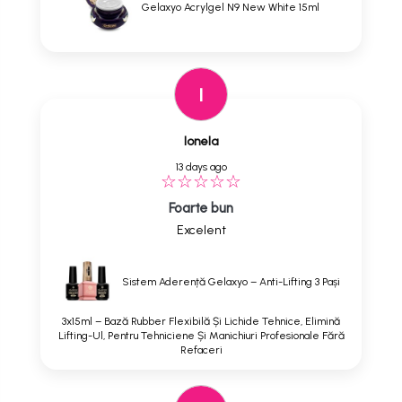
Gelaxyo Acrylgel N9 New White 15ml
I
Ionela
13 days ago
Foarte bun
Excelent
Sistem Aderență Gelaxyo – Anti-Lifting 3 Pași
3x15ml – Bază Rubber Flexibilă Și Lichide Tehnice, Elimină
Lifting-Ul, Pentru Tehniciene Și Manichiuri Profesionale Fără
Refaceri