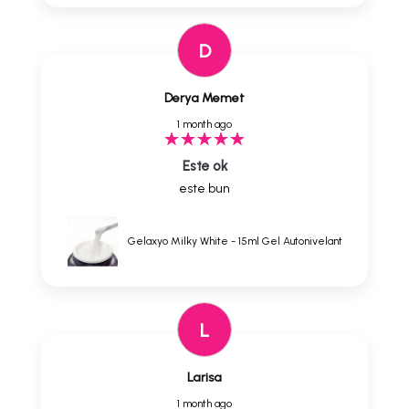
D
Derya Memet
1 month ago
Este ok
este bun
Gelaxyo Milky White - 15ml Gel Autonivelant
L
Larisa
1 month ago