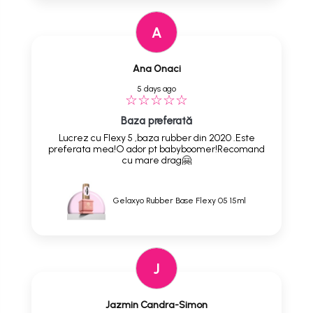
A
Ana Onaci
5 days ago
Baza preferată
Lucrez cu Flexy 5 ,baza rubber din 2020 .Este
preferata mea!O ador pt babyboomer!Recomand
cu mare drag🤗
Gelaxyo Rubber Base Flexy 05 15ml
J
Jazmin Candra-Simon