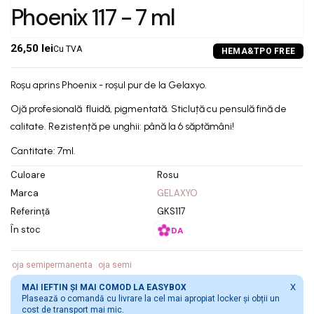
Phoenix 117 - 7 ml
26,50 lei
Cu TVA
Roșu aprins Phoenix - roșul pur de la Gelaxyo.
Ojă profesională fluidă, pigmentată. Sticluță cu pensulă fină de
calitate. Rezistență pe unghii: până la 6 săptămâni!
Cantitate: 7ml.
Culoare
Rosu
Marca
GELAXYO
Referință
GKS117
În stoc
DA
oja semipermanenta
oja semi
X
MAI IEFTIN ȘI MAI COMOD LA EASYBOX
Plasează o comandă cu livrare la cel mai apropiat locker și obții un
cost de transport mai mic.