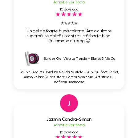
Achizitie verificată
10 days ago
⭐⭐⭐⭐⭐
Un gel de foarte bună calitate! Are o culoare
superbă, se aplică ușor și rezistă foarte bine.
Recomand cu drag!🤗
Builder Gel Viva La Tienda – Elarya 3 Alb Cu
Sclipici Argintiu 15ml By Nelida Mustafa – Alb Cu Efect Perlat,
Autonivelant Și Rezistent, Pentru Manichiuri Artistice Cu
Reflexii Luminoase
J
Jazmin Candra-Simon
Achizitie verificată
10 days ago