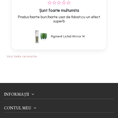
Șunt foarte multumita
Produs foarte bun,foarte usor de folosit,cu un efect
superb
Pigment Lichid Mirror 14
Vezi toate recenziile
INFORMAȚII
CONTUL MEU