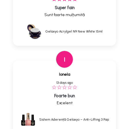
Super fain
Sunt foarte mulțumită
Gelaxyo Acrylgel N9 New White 15ml
I
Ionela
13 days ago
Foarte bun
Excelent
Sistem Aderență Gelaxyo – Anti-Lifting 3 Pași