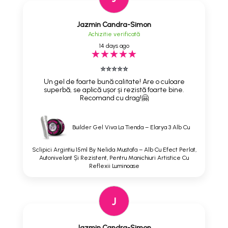
Jazmin Candra-Simon
Achizitie verificată
14 days ago
⭐⭐⭐⭐⭐
Un gel de foarte bună calitate! Are o culoare
superbă, se aplică ușor și rezistă foarte bine.
Recomand cu drag!🤗
Builder Gel Viva La Tienda – Elarya 3 Alb Cu
Sclipici Argintiu 15ml By Nelida Mustafa – Alb Cu Efect Perlat,
Autonivelant Și Rezistent, Pentru Manichiuri Artistice Cu
Reflexii Luminoase
J
Jazmin Candra-Simon