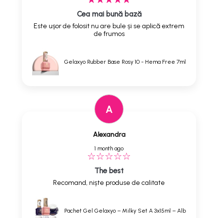
Cea mai bună bază
Este ușor de folosit nu are bule și se aplică extrem
de frumos
Gelaxyo Rubber Base Rosy 10 - Hema Free 7ml
A
Alexandra
1 month ago
The best
Recomand, niște produse de calitate
Pachet Gel Gelaxyo – Milky Set A 3x15ml – Alb