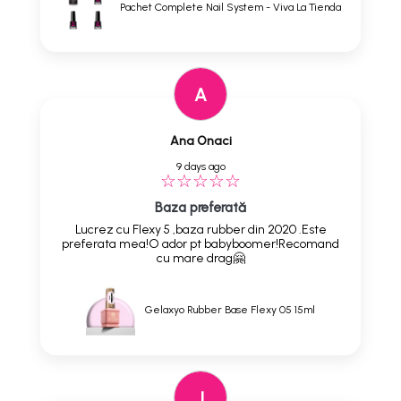
Pachet Complete Nail System - Viva La Tienda
A
Ana Onaci
9 days ago
Baza preferată
Lucrez cu Flexy 5 ,baza rubber din 2020 .Este
preferata mea!O ador pt babyboomer!Recomand
cu mare drag🤗
Gelaxyo Rubber Base Flexy 05 15ml
J