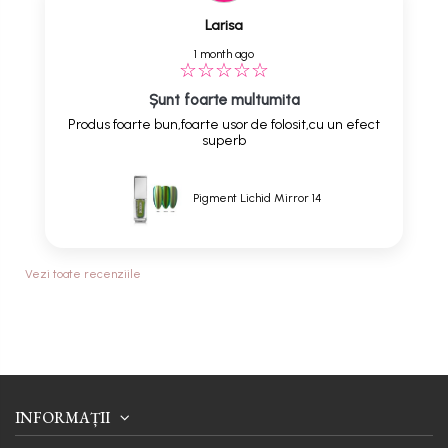
Larisa
1 month ago
Șunt foarte multumita
Produs foarte bun,foarte usor de folosit,cu un efect
superb
Pigment Lichid Mirror 14
Vezi toate recenziile
INFORMAȚII