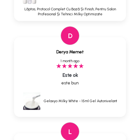
Lăptos, Protocol Complet Cu Bază Și Finish, Pentru Salon
Profesional Și Tehnici Milky Optimizate
D
Derya Memet
1 month ago
Este ok
este bun
Gelaxyo Milky White - 15ml Gel Autonivelant
L