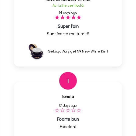
Achizitie verificată
14 days ago
Super fain
Sunt foarte mulțumită
Gelaxyo Acrylgel N9 New White 15ml
I
Ionela
17 days ago
Foarte bun
Excelent