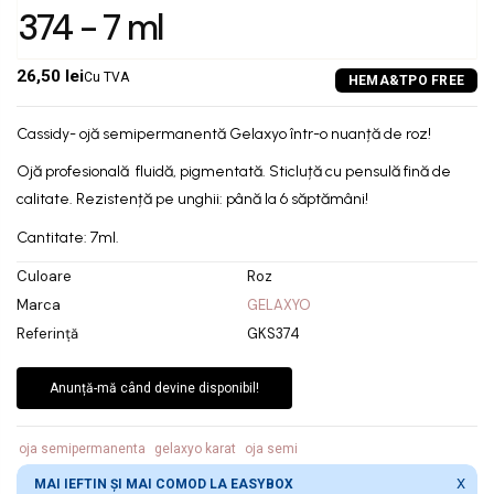
374 - 7 ml
26,50 lei
Cu TVA
Cassidy- ojă semipermanentă Gelaxyo într-o nuanță de roz!
Ojă profesională fluidă, pigmentată. Sticluță cu pensulă fină de
calitate. Rezistență pe unghii: până la 6 săptămâni!
Cantitate: 7ml.
Culoare
Roz
Marca
GELAXYO
Referință
GKS374
Anunță-mă când devine disponibil!
oja semipermanenta
gelaxyo karat
oja semi
X
MAI IEFTIN ȘI MAI COMOD LA EASYBOX