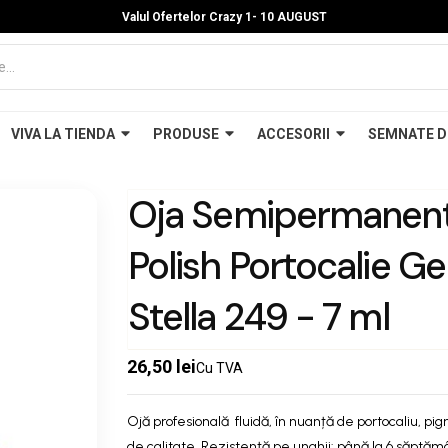
Valul Ofertelor Crazy 1- 10 A
UGUST
VIVA LA TIENDA
PRODUSE
ACCESORII
SEMNATE D
Oja Semipermanent
Polish Portocalie G
Stella 249 - 7 ml
26,50 lei
Cu TVA
Ojă profesională fluidă, în nuanță de portocaliu, pig
de calitate. Rezistență pe unghii: până la 6 săptămâ