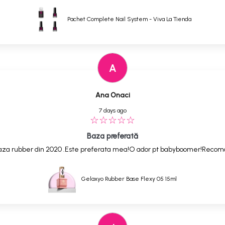
Pachet Complete Nail System - Viva La Tienda
A
Ana Onaci
7 days ago
Baza preferată
,baza rubber din 2020 .Este preferata mea!O ador pt babyboomer!Reco
Gelaxyo Rubber Base Flexy 05 15ml