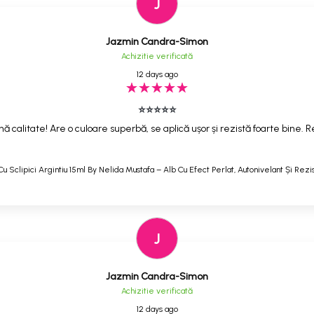
J
Jazmin Candra-Simon
Achizitie verificată
12 days ago
⭐⭐⭐⭐⭐
ă calitate! Are o culoare superbă, se aplică ușor și rezistă foarte bine
Cu Sclipici Argintiu 15ml By Nelida Mustafa – Alb Cu Efect Perlat, Autonivelant Și Rezi
J
Jazmin Candra-Simon
Achizitie verificată
12 days ago