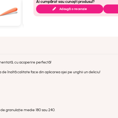
Adaugă o recenzie
mentată, cu acoperire perfectă!
de înaltă calitate face din aplicarea ojei pe unghii un deliciu!
ilă de granulație medie 180 sau 240.