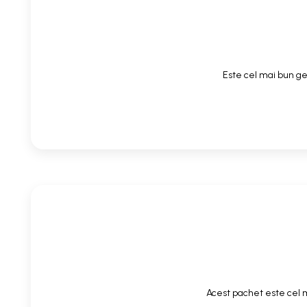
Este cel mai bun gel
Acest pachet este cel m