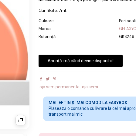
Cantitate: 7ml.
Culoare
Portocal
Marca
GELAXY
Referință
GKS249
Anunță-mă când devine disponibil!
oja semipermanenta
oja semi
MAI IEFTIN ȘI MAI COMOD LA EASYBOX
Plasează o comandă cu livrare la cel mai apropi
transport mai mic.