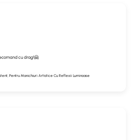
. Recomand cu drag!🤗
stent, Pentru Manichiuri Artistice Cu Reflexii Luminoase