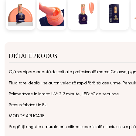
DETALII PRODUS
Ojă semipermanentă
de calitate profesională marca Gelaxyo, pig
Fluiditate ideală - se autonivelează rapid fără să lase urme. Pensula 
Polimerizare în lampa UV: 2-3 minute, LED: 60 de secunde.
Produs fabricat în EU.
MOD DE APLICARE:
Pregătiți unghiile naturale prin pilirea superficială a luciului cu o p