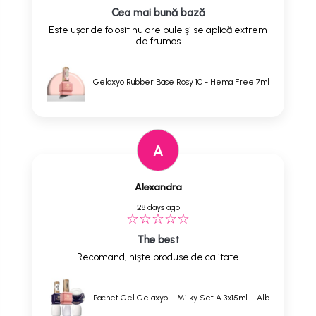
Cea mai bună bază
Este ușor de folosit nu are bule și se aplică extrem
de frumos
Gelaxyo Rubber Base Rosy 10 - Hema Free 7ml
A
Alexandra
28 days ago
The best
Recomand, niște produse de calitate
Pachet Gel Gelaxyo – Milky Set A 3x15ml – Alb