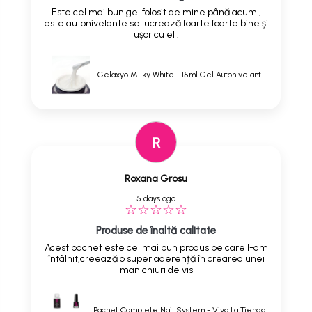
Este cel mai bun gel folosit de mine până acum ,
este autonivelante se lucrează foarte foarte bine și
ușor cu el .
Gelaxyo Milky White - 15ml Gel Autonivelant
R
Roxana Grosu
5 days ago
Produse de înaltă calitate
Acest pachet este cel mai bun produs pe care l-am
întâlnit,creează o super aderență în crearea unei
manichiuri de vis
Pachet Complete Nail System - Viva La Tienda