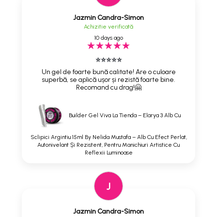
Jazmin Candra-Simon
Achizitie verificată
10 days ago
⭐⭐⭐⭐⭐
Un gel de foarte bună calitate! Are o culoare
superbă, se aplică ușor și rezistă foarte bine.
Recomand cu drag!🤗
Builder Gel Viva La Tienda – Elarya 3 Alb Cu
Sclipici Argintiu 15ml By Nelida Mustafa – Alb Cu Efect Perlat,
Autonivelant Și Rezistent, Pentru Manichiuri Artistice Cu
Reflexii Luminoase
J
Jazmin Candra-Simon