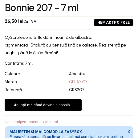
Bonnie 207 - 7 ml
26,50 lei
Cu TVA
Ojă profesională fluidă, în nuanță de albastru,
pigmentată . Sticluță cu pensulă fină de calitate. Rezistență pe
unghii: până la 6 săptămâni!
Cantitate: 7ml.
Culoare
Albastru
Marca
GELAXYO
Referință
GKS207
Anunță-mă când devine disponibil!
oja semipermanenta
oja semi
X
MAI IEFTIN ȘI MAI COMOD LA EASYBOX
Plasează o comandă cu livrare la cel mai apropiat locker și obții un