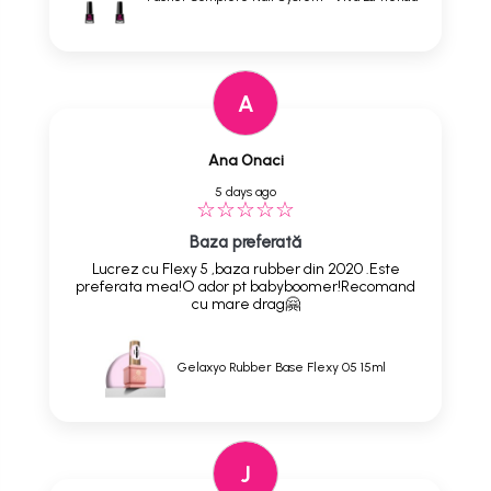
A
Ana Onaci
5 days ago
Baza preferată
Lucrez cu Flexy 5 ,baza rubber din 2020 .Este
preferata mea!O ador pt babyboomer!Recomand
cu mare drag🤗
Gelaxyo Rubber Base Flexy 05 15ml
J