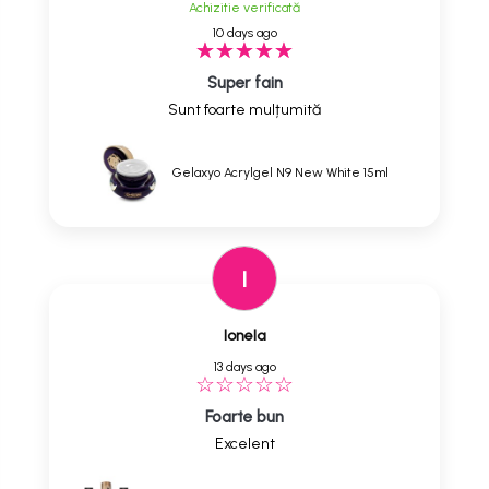
Achizitie verificată
10 days ago
Super fain
Sunt foarte mulțumită
Gelaxyo Acrylgel N9 New White 15ml
I
Ionela
13 days ago
Foarte bun
Excelent