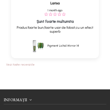
Larisa
1 month ago
Șunt foarte multumita
Produs foarte bun,foarte usor de folosit,cu un efect
superb
Pigment Lichid Mirror 14
Vezi toate recenziile
INFORMAȚII