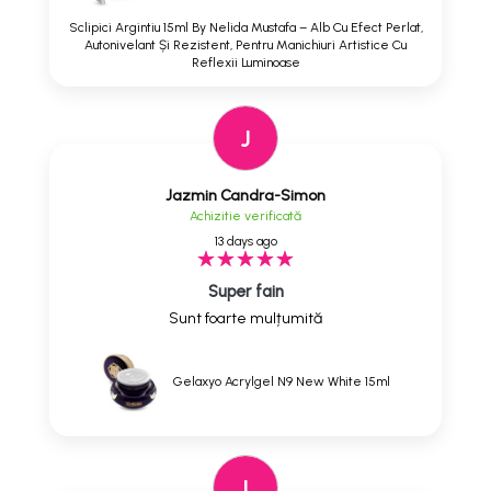
Sclipici Argintiu 15ml By Nelida Mustafa – Alb Cu Efect Perlat,
Autonivelant Și Rezistent, Pentru Manichiuri Artistice Cu
Reflexii Luminoase
J
Jazmin Candra-Simon
Achizitie verificată
13 days ago
Super fain
Sunt foarte mulțumită
Gelaxyo Acrylgel N9 New White 15ml
I