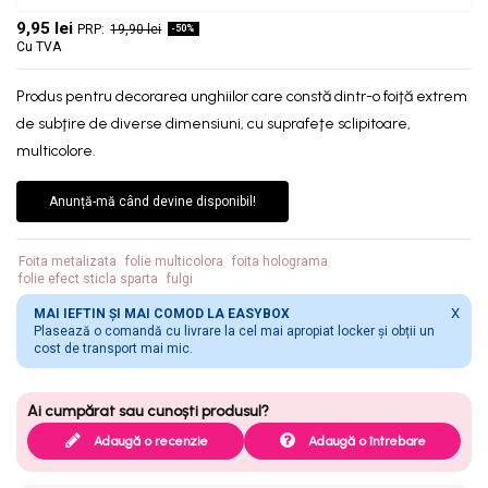
9,95 lei
19,90 lei
-50%
Cu TVA
Produs pentru decorarea unghiilor care constă dintr-o foiţă extrem
de subţire de diverse dimensiuni, cu suprafeţe sclipitoare,
multicolore.
Anunță-mă când devine disponibil!
Foita metalizata
folie multicolora
foita holograma
folie efect sticla sparta
fulgi
X
MAI IEFTIN ȘI MAI COMOD LA EASYBOX
Plasează o comandă cu livrare la cel mai apropiat locker și obții un
cost de transport mai mic.
Adaugă o recenzie
Adaugă o întrebare