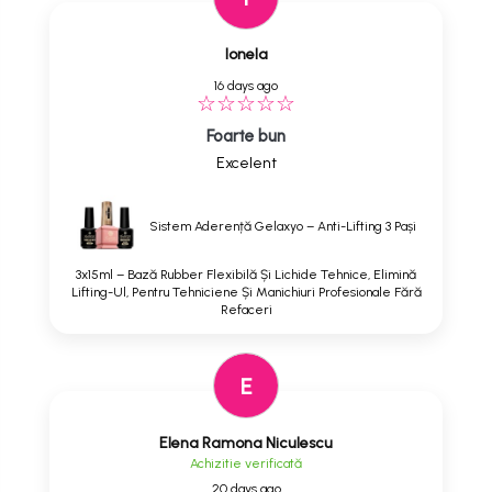
Ionela
16 days ago
Foarte bun
Excelent
Sistem Aderență Gelaxyo – Anti-Lifting 3 Pași
3x15ml – Bază Rubber Flexibilă Și Lichide Tehnice, Elimină
Lifting-Ul, Pentru Tehniciene Și Manichiuri Profesionale Fără
Refaceri
E
Elena Ramona Niculescu
Achizitie verificată
20 days ago