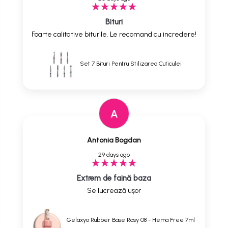
Bituri
Foarte calitative biturile. Le recomand cu incredere!
Set 7 Bituri Pentru Stilizarea Cuticulei
A
Antonia Bogdan
29 days ago
Extrem de faină baza
Se lucrează ușor
Gelaxyo Rubber Base Rosy 08 - Hema Free 7ml