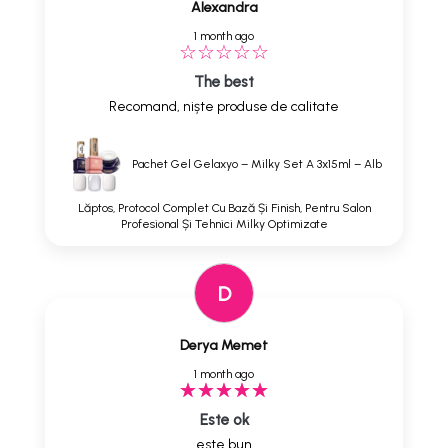
Alexandra
1 month ago
The best
Recomand, niște produse de calitate
Pachet Gel Gelaxyo – Milky Set A 3x15ml – Alb
Lăptos, Protocol Complet Cu Bază Și Finish, Pentru Salon
Profesional Și Tehnici Milky Optimizate
D
Derya Memet
1 month ago
Este ok
este bun