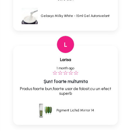
Gelaxyo Milky White - 15ml Gel Autonivelant
L
Larisa
1 month ago
Șunt foarte multumita
Produs foarte bun,foarte usor de folosit,cu un efect
superb
Pigment Lichid Mirror 14