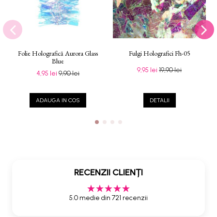
Folie Holografică Aurora Glass
Fulgi Holografici Fh-05
Blue
9,95 lei
19,90 lei
4,95 lei
9,90 lei
ADAUGA IN COS
DETALII
RECENZII CLIENȚI
5.0 medie din 721 recenzii