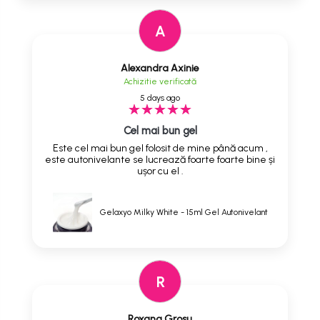
A
Alexandra Axinie
Achizitie verificată
5 days ago
Cel mai bun gel
Este cel mai bun gel folosit de mine până acum ,
este autonivelante se lucrează foarte foarte bine și
ușor cu el .
Gelaxyo Milky White - 15ml Gel Autonivelant
R
Roxana Grosu