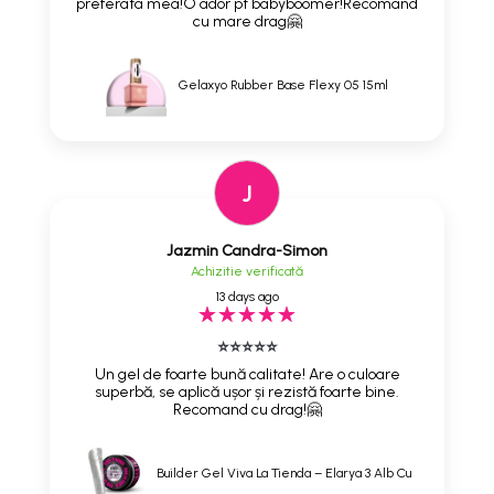
preferata mea!O ador pt babyboomer!Recomand
cu mare drag🤗
Gelaxyo Rubber Base Flexy 05 15ml
J
Jazmin Candra-Simon
Achizitie verificată
13 days ago
⭐⭐⭐⭐⭐
Un gel de foarte bună calitate! Are o culoare
superbă, se aplică ușor și rezistă foarte bine.
Recomand cu drag!🤗
Builder Gel Viva La Tienda – Elarya 3 Alb Cu