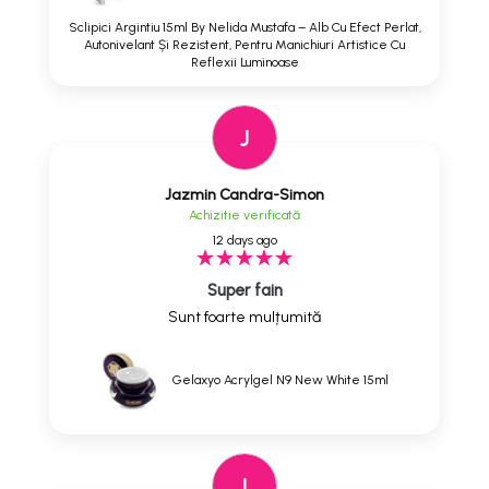
Sclipici Argintiu 15ml By Nelida Mustafa – Alb Cu Efect Perlat,
Autonivelant Și Rezistent, Pentru Manichiuri Artistice Cu
Reflexii Luminoase
J
Jazmin Candra-Simon
Achizitie verificată
12 days ago
Super fain
Sunt foarte mulțumită
Gelaxyo Acrylgel N9 New White 15ml
I