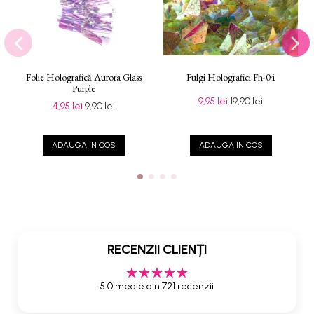
Folie Holografică Aurora Glass
Fulgi Holografici Fh-04
Purple
9,95 lei
19,90 lei
4,95 lei
9,90 lei
ADAUGA IN COS
ADAUGA IN COS
RECENZII CLIENȚI
5.0 medie din 721 recenzii