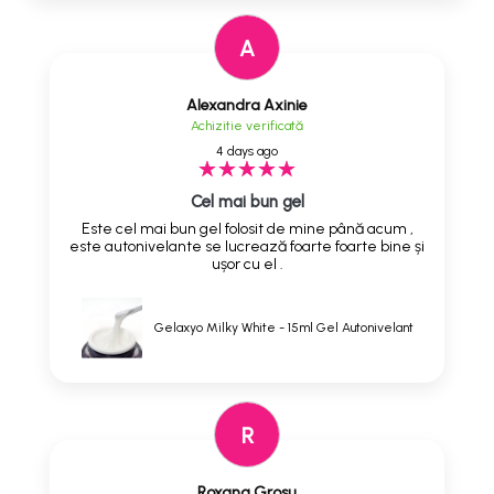
A
Alexandra Axinie
Achizitie verificată
4 days ago
Cel mai bun gel
Este cel mai bun gel folosit de mine până acum ,
este autonivelante se lucrează foarte foarte bine și
ușor cu el .
Gelaxyo Milky White - 15ml Gel Autonivelant
R
Roxana Grosu