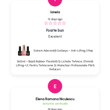
Ionela
15 days ago
Foarte bun
Excelent
Sistem Aderență Gelaxyo – Anti-Lifting 3 Pași
3x15ml – Bază Rubber Flexibilă Și Lichide Tehnice, Elimină
Lifting-Ul, Pentru Tehniciene Și Manichiuri Profesionale Fără
Refaceri
E
Elena Ramona Niculescu
Achizitie verificată
19 days ago