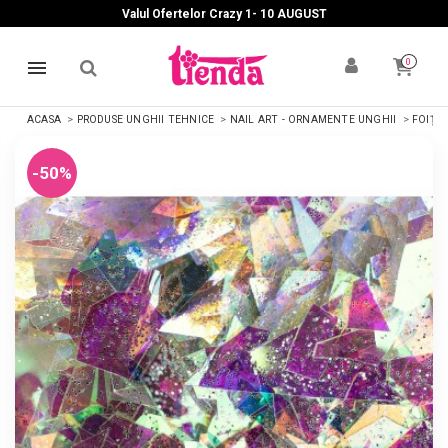
Valul Ofertelor Crazy 1- 10 A
UGUST
0
ACASA
PRODUSE UNGHII TEHNICE
NAIL ART - ORNAMENTE UNGHII
FOIȚE
-50%