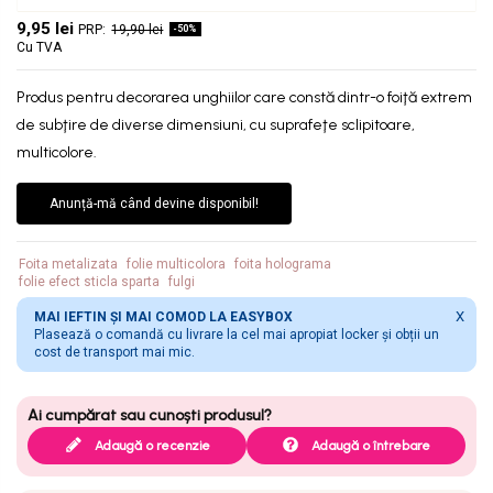
9,95 lei
19,90 lei
-50%
Cu TVA
Produs pentru decorarea unghiilor care constă dintr-o foiţă extrem
de subţire de diverse dimensiuni, cu suprafeţe sclipitoare,
multicolore.
Anunță-mă când devine disponibil!
Foita metalizata
folie multicolora
foita holograma
folie efect sticla sparta
fulgi
X
MAI IEFTIN ȘI MAI COMOD LA EASYBOX
Plasează o comandă cu livrare la cel mai apropiat locker și obții un
cost de transport mai mic.
Adaugă o recenzie
Adaugă o întrebare