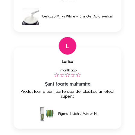
Gelaxyo Milky White - 15ml Gel Autonivelant
L
Larisa
1 month ago
Șunt foarte multumita
Produs foarte bun,foarte usor de folosit,cu un efect
superb
Pigment Lichid Mirror 14