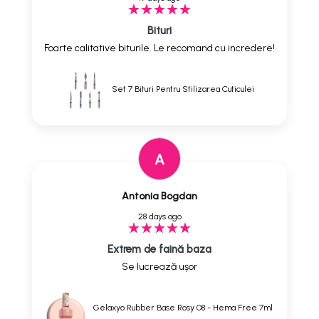
Bituri
Foarte calitative biturile. Le recomand cu incredere!
Set 7 Bituri Pentru Stilizarea Cuticulei
A
Antonia Bogdan
28 days ago
Extrem de faină baza
Se lucrează ușor
Gelaxyo Rubber Base Rosy 08 - Hema Free 7ml