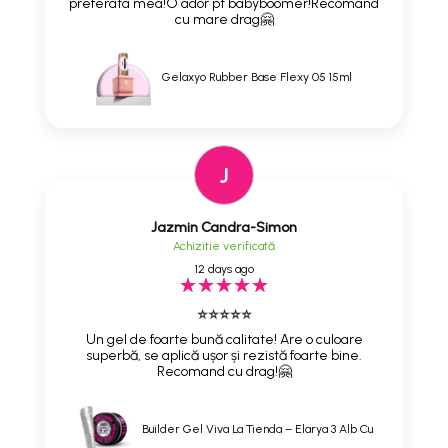
preferata mea!O ador pt babyboomer!Recomand
cu mare drag🤗
Gelaxyo Rubber Base Flexy 05 15ml
J
Jazmin Candra-Simon
Achizitie verificată
12 days ago
⭐⭐⭐⭐⭐
Un gel de foarte bună calitate! Are o culoare
superbă, se aplică ușor și rezistă foarte bine.
Recomand cu drag!🤗
Builder Gel Viva La Tienda – Elarya 3 Alb Cu